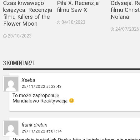
Czas krwawego
Piła X. Recenzja
Odyseja. R
księżyca. Recenzja
filmu Saw X
filmu Chris
filmu Killers of the
Nolana
04/10/2023
Flower Moon
24/07/2026
20/10/2023
3 KOMENTARZE
Xseba
25/11/2022 at 23:43
To może zaproponuję
Mundialowo Reaktywacja
frank drebin
29/11/2022 at 01:14