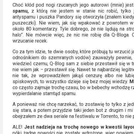
2023
Choć kłód pod nogi rzucanych jego autorowi (mnie) jes
spamu,
z którą nie jestem w stanie nic robić, tylk
2022
antyspamu i puszka Pandory się otworzyła (znałem kiedyś
puszeczki). Nie wiem, jak się wpakować z powrotem w
2021
około 80 komentarzy. Tyle dobrego, że nie lądują na str
halo”. Nie mówcie więc, że nic nie robię dla Q-Bloga. C
wrzucanie recek.
2020
Co za tym idzie, te dwie osoby, które próbują tu wrzucić
2019
odnośnikiem do szemranych vodów) zauważyły pewnie, że
wiedzieć czemu, Q-Blog sam z siebie przestawił się w t
2018
nie wiem jak – przestawił się. Nawet te najbardziej legi
nie tak, że wprowadziłem jakąś cenzurę albo nie lubi
spiskowych, to wszystko dzieje się bez mojej wiedzy.
M
2016
co często zajmuje trochę czasu, bo w bebechy wchodzę rz
wypierdalanie stamtąd spamu.
2017
A ponieważ nie chcę narzekać, to zostawię to tylko z j
2015
się stara, a potem przyjdzie taki jeden bot z drugim i
obejrzałem ze dwa seriale na festiwalu w Torrento, to ni
2014
ALE!
Jest nadzieja na trochę nowego w kwestii layo
póki żadne nowości nie zostały wdrożone, więc powiem 