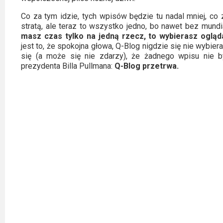
Video
Co za tym idzie, tych wpisów będzie tu nadal mniej, co
stratą, ale teraz to wszystko jedno, bo nawet bez mund
Apple
masz czas tylko na jedną rzecz, to wybierasz ogląda
jest to, że spokojna głowa, Q-Blog nigdzie się nie wybier
TV
się (a może się nie zdarzy), że żadnego wpisu nie b
+
prezydenta Billa Pullmana:
Q-Blog przetrwa.
Disney+
HBO
Max
Netflix
Sky
Showtime
Podsumowania