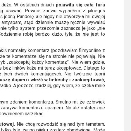
t dużo. W ostatnich dniach
pojawiła się cała fura
o ją usuwać. Pewnie znowu wypadłem z jakiegoś
 jedną Pandorę, ale nigdy nie otworzyła mi swojej
 antyspam, stąd dziennie muszę ręcznie wywalać
onie tylko system przezornie zaznacza je jako „nie
odziennie robię bardzo dużo, tyle, że nie jest to
 jakiś normalny komentarz (pozdrawiam filmyonline z
 te komentarze się na stronie nie pojawiają. Nie
ryb „zaakceptuj każdy komentarz”. Nie wiem gdzie,
tne bez linków każe mi teraz akceptować. Dlatego to
ę tych dwóch komentujących. Nie twórzcie teorii
uszę dopiero wleźć w bebechy i zaakceptować,
adko. A jeszcze rzadziej, gdy wiem, że czeka mnie
ednym zdaniem komentarza. Smutno mi, że człowiek
 mi zasrywa komentarze spamem. No ale ostatecznie
e powinienem narzekać.
utowej.
Nie chcę rozwodzić się nad tym tematem,
tylko tyle, że po pijaku zostały obmówione. Może