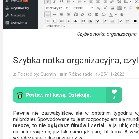
Kino
polskie
Komedie
Szybka notka organizacyjna, 
Korea
Południowa
Szybka notka organizacyjna, czyl
Filmy
oparte
Posted by:
Quentin
in
Różne takie
25/11/2022
na
faktach
Thrillery
Pewnie nie zauważyliście, ale w ostatnim tygodniu 
Streaming
milordzie). Spowodowane to jest rozpoczęciem się mundi
mecze, to nie oglądasz filmów i seriali.
A ja lubię og
Amazon
nie interesuję się już tak samo jak parę lat temu. A wł
Prime
współczesnej piłce nożnej dziwi.