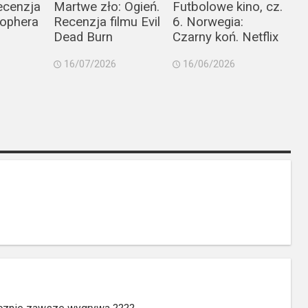
ecenzja
Martwe zło: Ogień.
Futbolowe kino, cz.
tophera
Recenzja filmu Evil
6. Norwegia:
Dead Burn
Czarny koń. Netflix
16/07/2026
16/06/2026