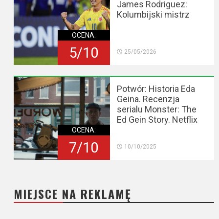
James Rodriguez:
Kolumbijski mistrz
OCENA:
5/10
25/05/2026
Potwór: Historia Eda
Geina. Recenzja
serialu Monster: The
Ed Gein Story. Netflix
OCENA:
7/10
10/10/2025
MIEJSCE NA REKLAMĘ