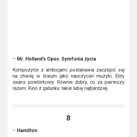
Video
Apple
TV
+
Disney+
–
Mr. Holland’s Opus. Symfonia życia
HBO
Kompozytor z ambicjami postanawia zaczepić się
Max
na chwilę w liceum jako nauczyciel muzyki. Enty
seans powtórkowy. Równie dobry, co za pierwszy
Netflix
razem. Kino z gatunku: takie lubię najbardziej.
Sky
Showtime
8
Podsumowania
–
Hamilton