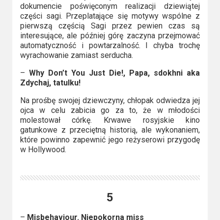
dokumencie poświęconym realizacji dziewiątej
części sagi. Przeplatające się motywy wspólne z
pierwszą częścią Sagi przez pewien czas są
interesujące, ale później górę zaczyna przejmować
automatyczność i powtarzalność. I chyba trochę
wyrachowanie zamiast serducha.
–
Why Don’t You Just Die!, Papa, sdokhni aka
Zdychaj, tatulku!
Na prośbę swojej dziewczyny, chłopak odwiedza jej
ojca w celu zabicia go za to, że w młodości
molestował córkę. Krwawe rosyjskie kino
gatunkowe z przeciętną historią, ale wykonaniem,
które powinno zapewnić jego reżyserowi przygodę
w Hollywood.
5
–
Misbehaviour. Niepokorna miss