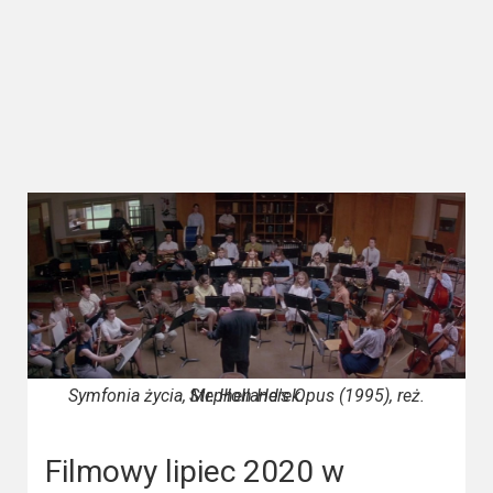
Kategorie
Bollywood
&
s-
ka
Filmy
dokumentalne
Horrory
Kino
azjatyckie
Symfonia życia, Mr. Holland's Opus (1995), reż. Stephen Herek.
Kino
europejskie
Filmowy lipiec 2020 w