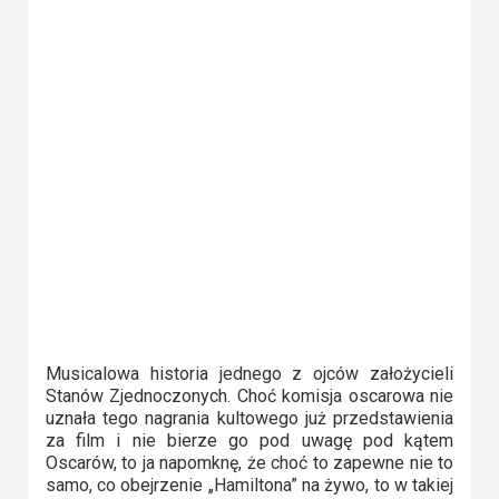
2023
2022
2021
2020
2019
2018
2016
2017
Musicalowa historia jednego z ojców założycieli
Stanów Zjednoczonych. Choć komisja oscarowa nie
2015
uznała tego nagrania kultowego już przedstawienia
za film i nie bierze go pod uwagę pod kątem
2014
Oscarów, to ja napomknę, że choć to zapewne nie to
samo, co obejrzenie „Hamiltona” na żywo, to w takiej