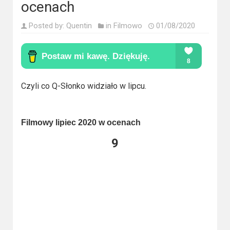
Kino
ocenach
polskie
Posted by:
Quentin
in
Filmowo
01/08/2020
Komedie
Korea
Południowa
Czyli co Q-Słonko widziało w lipcu.
Filmy
oparte
Filmowy lipiec 2020 w ocenach
na
9
faktach
Thrillery
Streaming
Amazon
Prime