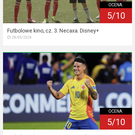
OCENA:
5/10
Futbolowe kino, cz. 3. Necaxa. Disney+
28/05/2026
OCENA:
5/10