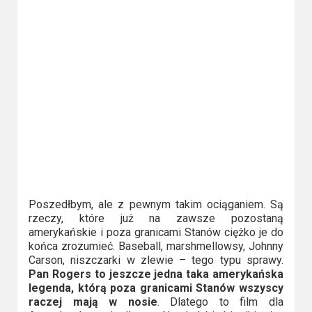
Video
Apple
TV
+
Disney+
HBO
Max
Netflix
Poszedłbym, ale z pewnym takim ociąganiem. Są
rzeczy, które już na zawsze pozostaną
Sky
amerykańskie i poza granicami Stanów ciężko je do
końca zrozumieć. Baseball, marshmellowsy, Johnny
Showtime
Carson, niszczarki w zlewie – tego typu sprawy.
Pan Rogers to jeszcze jedna taka amerykańska
Podsumowania
legenda, którą poza granicami Stanów wszyscy
raczej mają w nosie
. Dlatego to film dla