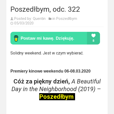
Kino
polskie
Poszedłbym, odc. 322
Komedie
Posted by:
Quentin
in
Poszedłbym
05/03/2020
Korea
Południowa
Filmy
Solidny weekend. Jest w czym wybierać.
oparte
na
faktach
Premiery kinowe weekendu 06-08.03.2020
Cóż za piękny dzień,
A Beautiful
Thrillery
Day in the Neighborhood (2019)
–
Streaming
Poszedłbym
Amazon
Prime