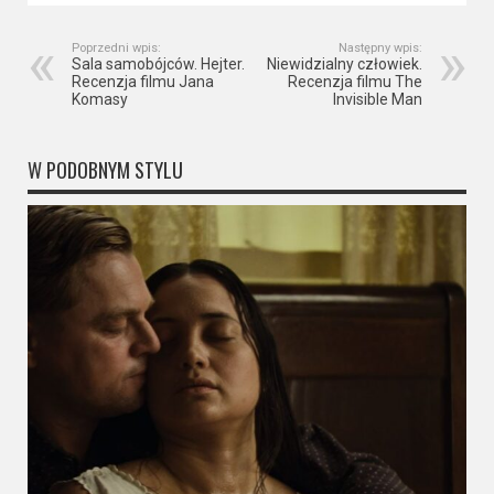
Poprzedni wpis:
Następny wpis:
Sala samobójców. Hejter.
Niewidzialny człowiek.
Recenzja filmu Jana
Recenzja filmu The
Komasy
Invisible Man
W PODOBNYM STYLU