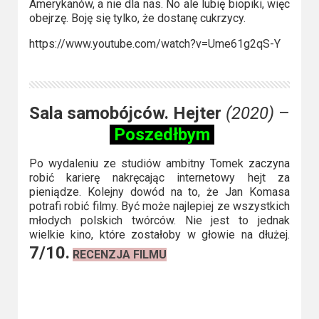
2023
Amerykanów, a nie dla nas. No ale lubię biopiki, więc
obejrzę. Boję się tylko, że dostanę cukrzycy.
2022
https://www.youtube.com/watch?v=Ume61g2qS-Y
2021
2020
Sala samobójców. Hejter
(2020)
–
2019
Poszedłbym
2018
Po wydaleniu ze studiów ambitny Tomek zaczyna
robić karierę nakręcając internetowy hejt za
pieniądze. Kolejny dowód na to, że Jan Komasa
2016
potrafi robić filmy. Być może najlepiej ze wszystkich
młodych polskich twórców. Nie jest to jednak
2017
wielkie kino, które zostałoby w głowie na dłużej.
7/10.
RECENZJA FILMU
2015
2014