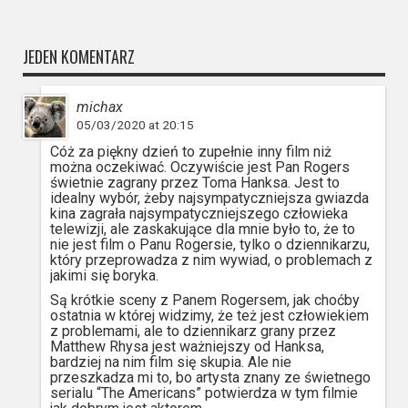
JEDEN KOMENTARZ
michax
05/03/2020 at 20:15
Cóż za piękny dzień to zupełnie inny film niż
można oczekiwać. Oczywiście jest Pan Rogers
świetnie zagrany przez Toma Hanksa. Jest to
idealny wybór, żeby najsympatyczniejsza gwiazda
kina zagrała najsympatyczniejszego człowieka
telewizji, ale zaskakujące dla mnie było to, że to
nie jest film o Panu Rogersie, tylko o dziennikarzu,
który przeprowadza z nim wywiad, o problemach z
jakimi się boryka.
Są krótkie sceny z Panem Rogersem, jak choćby
ostatnia w której widzimy, że też jest człowiekiem
z problemami, ale to dziennikarz grany przez
Matthew Rhysa jest ważniejszy od Hanksa,
bardziej na nim film się skupia. Ale nie
przeszkadza mi to, bo artysta znany ze świetnego
serialu “The Americans” potwierdza w tym filmie