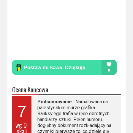
Ocena Końcowa
Podsumowanie :
Namalowana na
7
palestyńskim murze grafika
Banksy’ego trafia w ręce obrotnych
handlarzy sztuki. Pełen humoru,
wg Q-
dogłębny dokument rozkładający na
skali
czynniki pierwsze to, co dzieje się