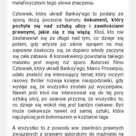
metaforycznym tego słowa znaczeniu.
Człowiek, który ukradł Banksy’ego to podany ze
sporą dozą poczucia humoru
dokument, który
pochyla się nad sztuką ulicy i zawiłościami
prawnymi, jakie się z nią wiążą.
Ktoś, kto nie
zastanawiał się za długo nad tym, co dzieje się
potem, gdy artysta już siknie sprajem na mur,
zapewne zaskoczy się, że dopiero wtedy zaczyna
się cała zabawa. A konsekwencji powstania takiego
malunku jest więcej niż sporo. Autorowi filmu
Człowiek, który ukradł Banksy’ego, Marco Proserpio,
udało znaleźć się interesujący temat, który niczym
rasowy thriller rozwija kolejne niespodzianki, gdy
wydaje się, że wszystko zostało już wyczerpane.
Nawet jeśli ktoś nie interesował się do tej pory
sztuką ulicy, po seansie przyzna, że wszystko to,
co dzieje się wokół niej jest bardzo ciekawe. Być
może ciekawsze nawet od samej sztuki, która
najczęściej jest bohomazem w kształcie taga.
A wszystko to z powodu ww. zawiłości prawnych
związanych z prawami autorskimi do maźniętej na