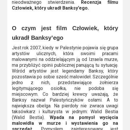
nieodważnego stwierdzenia.
Recenzja filmu
Video
Człowiek, który ukradł Banksy’ego.
Apple
TV
O czym jest film Człowiek, który
+
ukradł Banksy’ego
Jest rok 2007, kiedy w Palestynie pojawia się grupa
Disney+
artystów ulicznych, która swoimi pracami
malowanymi na oddzielającym ją od Izraela murze,
HBO
ma przybliżyć opinii publicznej panującą tu sytuację.
Max
Wśród artystów jest legendarny Banksy, który
pozostawia po sobie sześć malowideł. Szczególnie
jedno z nich, przedstawiające żołnierza
Netflix
legitymującego osiołka, nie podoba się
miejscowym. Co bardziej krewcy uważają, że
Sky
Banksy nazwał Palestyńczyków osłami. A to
Showtime
największa obelga. Na pierdoły nie zwraca uwagi
taksówkarz i kulturysta w jednym: Walid Bestia
(Walid Bestia).
Wpada na pomysł wycięcia
Podsumowania
malowidła w murze i wystawienia go na
sprzedaż.
Pomysłem zainteresowany jest