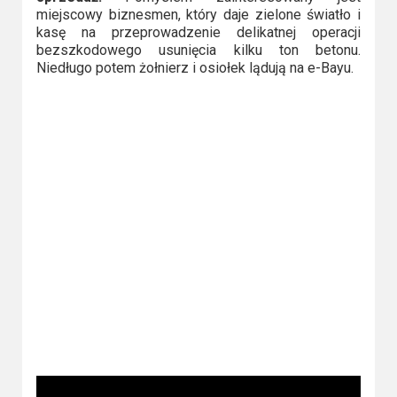
2023
miejscowy biznesmen, który daje zielone światło i
kasę na przeprowadzenie delikatnej operacji
2022
bezszkodowego usunięcia kilku ton betonu.
Niedługo potem żołnierz i osiołek lądują na e-Bayu.
2021
2020
2019
2018
2016
2017
2015
2014