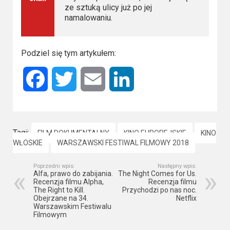
ze sztuką ulicy już po jej
namalowaniu.
Podziel się tym artykułem:
Facebook
Twitter
Email
LinkedIn
Tagi:
FILM DOKUMENTALNY
KINO EUROPEJSKIE
KINO
WŁOSKIE
WARSZAWSKI FESTIWAL FILMOWY 2018
Poprzedni wpis:
Następny wpis:
Alfa, prawo do zabijania.
The Night Comes for Us.
Recenzja filmu Alpha,
Recenzja filmu
The Right to Kill.
Przychodzi po nas noc.
Obejrzane na 34.
Netflix
Warszawskim Festiwalu
Filmowym