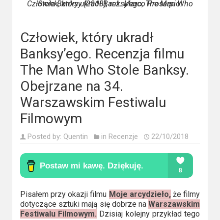
Kino
Człowiek, który ukradł Banksy'ego, The Man Who Stole Banksy (2018), reż. Marco Proserpio.
polskie
Człowiek, który ukradł
Komedie
Banksy’ego. Recenzja filmu
Korea
The Man Who Stole Banksy.
Południowa
Obejrzane na 34.
Filmy
Warszawskim Festiwalu
oparte
Filmowym
na
faktach
Posted by:
Quentin
in
Recenzje
22/10/2018
Thrillery
Streaming
Pisałem przy okazji filmu
Moje arcydzieło,
że filmy
Amazon
dotyczące sztuki mają się dobrze na
Warszawskim
Festiwalu Filmowym.
Dzisiaj kolejny przykład tego
Prime