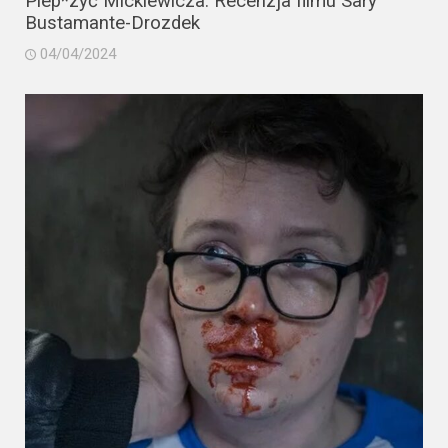
Piep*zyć Mickiewicza. Recenzja filmu Sary
Bustamante-Drozdek
04/04/2024