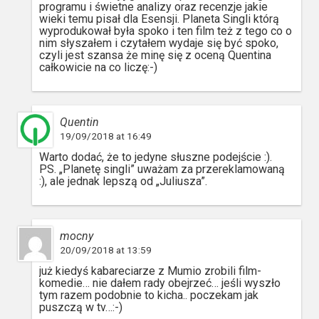
programu i świetne analizy oraz recenzje jakie
wieki temu pisał dla Esensji. Planeta Singli którą
wyprodukował była spoko i ten film też z tego co o
nim słyszałem i czytałem wydaje się być spoko,
czyli jest szansa że minę się z oceną Quentina
całkowicie na co liczę:-)
Quentin
19/09/2018 at 16:49
Warto dodać, że to jedyne słuszne podejście :).
PS. „Planetę singli” uważam za przereklamowaną
:), ale jednak lepszą od „Juliusza”.
mocny
20/09/2018 at 13:59
już kiedyś kabareciarze z Mumio zrobili film-
komedie… nie dałem rady obejrzeć… jeśli wyszło
tym razem podobnie to kicha.. poczekam jak
puszczą w tv…:-)