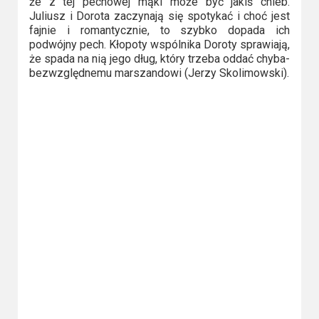
że z tej pechowej mąki może być jakiś chleb.
2023
Juliusz i Dorota zaczynają się spotykać i choć jest
fajnie i romantycznie, to szybko dopada ich
2022
podwójny pech. Kłopoty wspólnika Doroty sprawiają,
że spada na nią jego dług, który trzeba oddać chyba-
2021
bezwzględnemu marszandowi (Jerzy Skolimowski).
2020
2019
2018
2016
2017
2015
2014