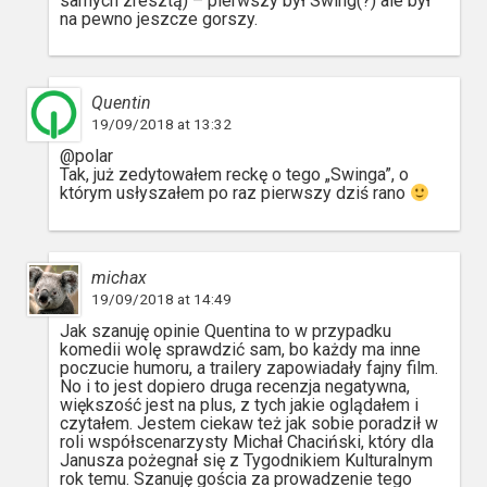
samych zresztą) – pierwszy był Swing(?) ale był
na pewno jeszcze gorszy.
Quentin
19/09/2018 at 13:32
@polar
Tak, już zedytowałem reckę o tego „Swinga”, o
którym usłyszałem po raz pierwszy dziś rano
michax
19/09/2018 at 14:49
Jak szanuję opinie Quentina to w przypadku
komedii wolę sprawdzić sam, bo każdy ma inne
poczucie humoru, a trailery zapowiadały fajny film.
No i to jest dopiero druga recenzja negatywna,
większość jest na plus, z tych jakie oglądałem i
czytałem. Jestem ciekaw też jak sobie poradził w
roli współscenarzysty Michał Chaciński, który dla
Janusza pożegnał się z Tygodnikiem Kulturalnym
rok temu. Szanuję gościa za prowadzenie tego