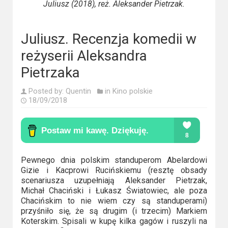
Kino
Juliusz (2018), reż. Aleksander Pietrzak.
polskie
Komedie
Juliusz. Recenzja komedii w
reżyserii Aleksandra
Korea
Pietrzaka
Południowa
Posted by:
Quentin
in
Kino polskie
Filmy
18/09/2018
oparte
na
faktach
Pewnego dnia polskim standuperom Abelardowi
Thrillery
Gizie i Kacprowi Rucińskiemu (resztę obsady
scenariusza uzupełniają Aleksander Pietrzak,
Streaming
Michał Chaciński i Łukasz Światowiec, ale poza
Chacińskim to nie wiem czy są standuperami)
Amazon
przyśniło się, że są drugim (i trzecim) Markiem
Koterskim. Spisali w kupę kilka gagów i ruszyli na
Prime