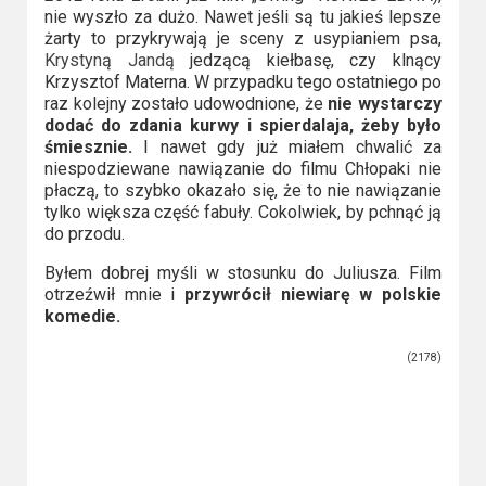
nie wyszło za dużo. Nawet jeśli są tu jakieś lepsze
żarty to przykrywają je sceny z usypianiem psa,
Krystyną Jandą
jedzącą kiełbasę, czy klnący
Krzysztof Materna. W przypadku tego ostatniego po
raz kolejny zostało udowodnione, że
nie wystarczy
dodać do zdania kurwy i spierdalaja, żeby było
śmiesznie.
I nawet gdy już miałem chwalić za
niespodziewane nawiązanie do filmu Chłopaki nie
płaczą, to szybko okazało się, że to nie nawiązanie
tylko większa część fabuły. Cokolwiek, by pchnąć ją
do przodu.
Byłem dobrej myśli w stosunku do Juliusza. Film
otrzeźwił mnie i
przywrócił niewiarę w polskie
komedie.
(2178)