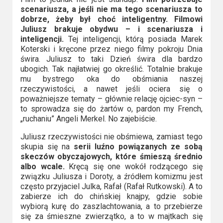
scenariusza, a jeśli nie ma tego scenariusza to
dobrze, żeby był choć inteligentny. Filmowi
Juliusz brakuje obydwu – i scenariusza i
inteligencji.
Tej inteligencji, którą posiada Marek
Koterski i kręcone przez niego filmy pokroju Dnia
świra. Juliusz to taki Dzień świra dla bardzo
ubogich. Tak najłatwiej go określić. Totalnie brakuje
mu bystrego oka do obśmiania naszej
rzeczywistości, a nawet jeśli ociera się o
poważniejsze tematy – głównie relację ojciec-syn –
to sprowadza się do żartów o, pardon my French,
„ruchaniu” Angeli Merkel. No zajebiście.
Juliusz rzeczywistości nie obśmiewa, zamiast tego
skupia się na
serii luźno powiązanych ze sobą
skeczów obyczajowych, które śmieszą średnio
albo wcale.
Kręcą się one wokół rodzącego się
związku Juliusza i Doroty, a źródłem komizmu jest
często przyjaciel Julka, Rafał (Rafał Rutkowski). A to
zabierze ich do chińskiej knajpy, gdzie sobie
wybiorą kurę do zaszlachtowania, a to przebierze
się za śmieszne zwierzątko, a to w majtkach się