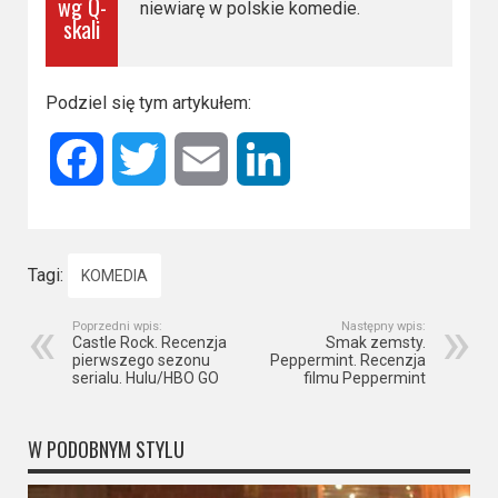
wg Q-
niewiarę w polskie komedie.
skali
Podziel się tym artykułem:
Facebook
Twitter
Email
LinkedIn
Tagi:
KOMEDIA
Poprzedni wpis:
Następny wpis:
Castle Rock. Recenzja
Smak zemsty.
pierwszego sezonu
Peppermint. Recenzja
serialu. Hulu/HBO GO
filmu Peppermint
W PODOBNYM STYLU