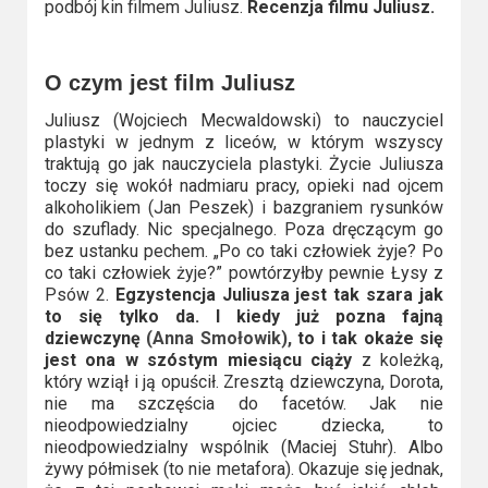
podbój kin filmem Juliusz.
Recenzja filmu Juliusz.
Video
Apple
O czym jest film Juliusz
TV
Juliusz (Wojciech Mecwaldowski) to nauczyciel
+
plastyki w jednym z liceów, w którym wszyscy
traktują go jak nauczyciela plastyki. Życie Juliusza
Disney+
toczy się wokół nadmiaru pracy, opieki nad ojcem
alkoholikiem (Jan Peszek) i bazgraniem rysunków
do szuflady. Nic specjalnego. Poza dręczącym go
HBO
bez ustanku pechem. „Po co taki człowiek żyje? Po
Max
co taki człowiek żyje?” powtórzyłby pewnie Łysy z
Psów 2.
Egzystencja Juliusza jest tak szara jak
Netflix
to się tylko da. I kiedy już pozna fajną
dziewczynę
(Anna Smołowik),
to i tak okaże się
jest ona w szóstym miesiącu ciąży
z koleżką,
Sky
który wziął i ją opuścił. Zresztą dziewczyna, Dorota,
Showtime
nie ma szczęścia do facetów. Jak nie
nieodpowiedzialny ojciec dziecka, to
Podsumowania
nieodpowiedzialny wspólnik (Maciej Stuhr). Albo
żywy półmisek (to nie metafora). Okazuje się jednak,