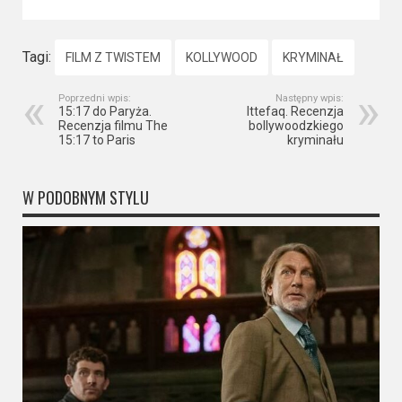
Tagi:
FILM Z TWISTEM
KOLLYWOOD
KRYMINAŁ
Poprzedni wpis:
Następny wpis:
15:17 do Paryża.
Ittefaq. Recenzja
Recenzja filmu The
bollywoodzkiego
15:17 to Paris
kryminału
W PODOBNYM STYLU