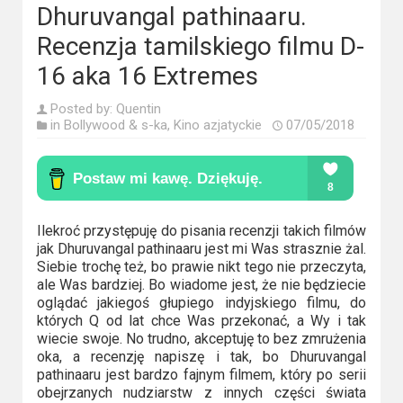
Kino
Dhuruvangal pathinaaru.
polskie
Recenzja tamilskiego filmu D-
Komedie
16 aka 16 Extremes
Korea
Posted by:
Quentin
in
Bollywood & s-ka
,
Kino azjatyckie
07/05/2018
Południowa
Filmy
oparte
na
Ilekroć przystępuję do pisania recenzji takich filmów
faktach
jak Dhuruvangal pathinaaru jest mi Was strasznie żal.
Siebie trochę też, bo prawie nikt tego nie przeczyta,
ale Was bardziej. Bo wiadome jest, że nie będziecie
Thrillery
oglądać jakiegoś głupiego indyjskiego filmu, do
których Q od lat chce Was przekonać, a Wy i tak
Streaming
wiecie swoje. No trudno, akceptuję to bez zmrużenia
oka, a recenzję napiszę i tak, bo Dhuruvangal
Amazon
pathinaaru jest bardzo fajnym filmem, który po serii
obejrzanych nudziarstw z innych części świata
Prime