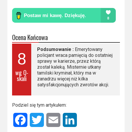
Ocena Końcowa
Podsumowanie :
Emerytowany
8
policjant wraca pamięcią do ostatniej
sprawy w karierze, przez którą
został kaleką. Misternie utkany
wg Q-
tamilski kryminał, który ma w
skali
zanadrzu więcej niż kilka
satysfakcjonujących zwrotów akcji.
Podziel się tym artykułem:
Facebook
Twitter
Email
LinkedIn