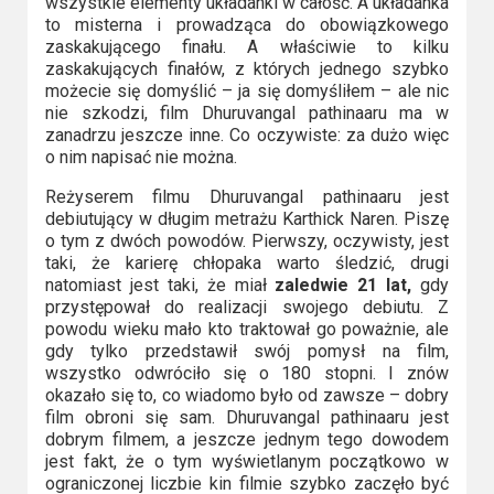
wszystkie elementy układanki w całość. A układanka
to misterna i prowadząca do obowiązkowego
zaskakującego finału. A właściwie to kilku
zaskakujących finałów, z których jednego szybko
możecie się domyślić – ja się domyśliłem – ale nic
nie szkodzi, film Dhuruvangal pathinaaru ma w
zanadrzu jeszcze inne. Co oczywiste: za dużo więc
o nim napisać nie można.
Reżyserem filmu Dhuruvangal pathinaaru jest
debiutujący w długim metrażu Karthick Naren. Piszę
o tym z dwóch powodów. Pierwszy, oczywisty, jest
taki, że karierę chłopaka warto śledzić, drugi
natomiast jest taki, że miał
zaledwie 21 lat,
gdy
przystępował do realizacji swojego debiutu. Z
powodu wieku mało kto traktował go poważnie, ale
gdy tylko przedstawił swój pomysł na film,
wszystko odwróciło się o 180 stopni. I znów
okazało się to, co wiadomo było od zawsze – dobry
film obroni się sam. Dhuruvangal pathinaaru jest
dobrym filmem, a jeszcze jednym tego dowodem
jest fakt, że o tym wyświetlanym początkowo w
ograniczonej liczbie kin filmie szybko zaczęło być