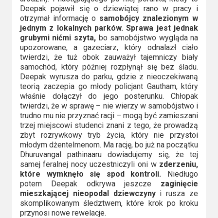
2023
Deepak pojawił się o dziewiątej rano w pracy i
otrzymał informację o
samobójcy znalezionym w
2022
jednym z lokalnych parków. Sprawa jest jednak
grubymi nićmi szyta,
bo samobójstwo wygląda na
2021
upozorowane, a gazeciarz, który odnalazł ciało
twierdzi, że tuż obok zauważył tajemniczy biały
samochód, który później rozpłynął się bez śladu.
2020
Deepak wyrusza do parku, gdzie z nieoczekiwaną
teorią zaczepia go młody policjant Gautham, który
2019
właśnie dołączył do jego posterunku. Chłopak
twierdzi, że w sprawę – nie wierzy w samobójstwo i
2018
trudno mu nie przyznać racji – mogą być zamieszani
trzej miejscowi studenci znani z tego, że prowadzą
2016
zbyt rozrywkowy tryb życia, który nie przystoi
młodym dżentelmenom. Ma rację, bo już na początku
Dhuruvangal pathinaaru dowiadujemy się, że tej
2017
samej feralnej nocy uczestniczyli oni w
zderzeniu,
które wymknęło się spod kontroli.
Niedługo
2015
potem Deepak odkrywa jeszcze
zaginięcie
mieszkającej nieopodal dziewczyny
i rusza ze
2014
skomplikowanym śledztwem, które krok po kroku
przynosi nowe rewelacje.