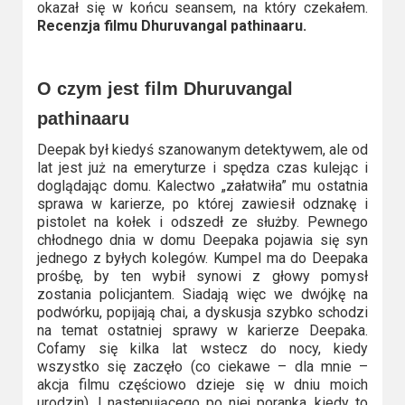
okazał się w końcu seansem, na który czekałem.
Video
Recenzja filmu Dhuruvangal pathinaaru.
Apple
TV
O czym jest film Dhuruvangal
+
pathinaaru
Deepak był kiedyś szanowanym detektywem, ale od
Disney+
lat jest już na emeryturze i spędza czas kulejąc i
doglądając domu. Kalectwo „załatwiła” mu ostatnia
HBO
sprawa w karierze, po której zawiesił odznakę i
Max
pistolet na kołek i odszedł ze służby. Pewnego
chłodnego dnia w domu Deepaka pojawia się syn
jednego z byłych kolegów. Kumpel ma do Deepaka
Netflix
prośbę, by ten wybił synowi z głowy pomysł
zostania policjantem. Siadają więc we dwójkę na
Sky
podwórku, popijają chai, a dyskusja szybko schodzi
Showtime
na temat ostatniej sprawy w karierze Deepaka.
Cofamy się kilka lat wstecz do nocy, kiedy
wszystko się zaczęło (co ciekawe – dla mnie –
Podsumowania
akcja filmu częściowo dzieje się w dniu moich
urodzin). I następującego po niej poranka, kiedy to