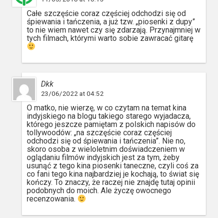
Całe szczęście coraz częściej odchodzi się od
śpiewania i tańczenia, a już tzw. „piosenki z dupy”
to nie wiem nawet czy się zdarzają. Przynajmniej w
tych filmach, którymi warto sobie zawracać gitarę
Dkk
23/06/2022 at 04:52
O matko, nie wierzę, w co czytam na temat kina
indyjskiego na blogu takiego starego wyjadacza,
którego jeszcze pamiętam z polskich napisów do
tollywoodów: „na szczęście coraz częściej
odchodzi się od śpiewania i tańczenia”. Nie no,
skoro osoba z wieloletnim doświadczeniem w
oglądaniu filmów indyjskich jest za tym, żeby
usunąć z tego kina piosenki taneczne, czyli coś za
co fani tego kina najbardziej je kochają, to świat się
kończy. To znaczy, że raczej nie znajdę tutaj opinii
podobnych do moich. Ale życzę owocnego
recenzowania.