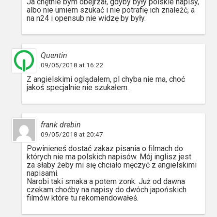
Ja chętnie bym obejrzał, gdyby były polskie napisy,
albo nie umiem szukać i nie potrafię ich znaleźć, a
na n24 i opensub nie widzę by były.
Quentin
09/05/2018 at 16:22
Z angielskimi oglądałem, pl chyba nie ma, choć
jakoś specjalnie nie szukałem.
frank drebin
09/05/2018 at 20:47
Powinieneś dostać zakaz pisania o filmach do
których nie ma polskich napisów. Mój inglisz jest
za słaby żeby mi się chciało męczyć z angielskimi
napisami.
Narobi taki smaka a potem zonk. Już od dawna
czekam choćby na napisy do dwóch japońskich
filmów które tu rekomendowałeś.