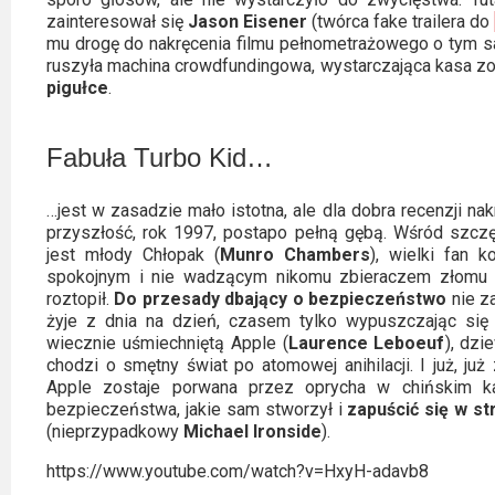
zainteresował się
Jason Eisener
(twórca fake trailera do
mu drogę do nakręcenia filmu pełnometrażowego o tym sam
ruszyła machina crowdfundingowa, wystarczająca kasa zos
pigułce
.
Fabuła Turbo Kid…
…jest w zasadzie mało istotna, ale dla dobra recenzji na
przyszłość, rok 1997, postapo pełną gębą. Wśród szczęś
jest młody Chłopak (
Munro Chambers
), wielki fan 
spokojnym i nie wadzącym nikomu zbieraczem złomu i w
roztopił.
Do przesady dbający o bezpieczeństwo
nie z
żyje z dnia na dzień, czasem tylko wypuszczając si
wiecznie uśmiechniętą Apple (
Laurence Leboeuf
), dzi
chodzi o smętny świat po atomowej anihilacji. I już, ju
Apple zostaje porwana przez oprycha w chińskim k
bezpieczeństwa, jakie sam stworzył i
zapuścić się w s
(nieprzypadkowy
Michael Ironside
).
https://www.youtube.com/watch?v=HxyH-adavb8