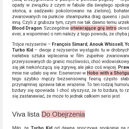
opady w związku z czym w fabule dla świętego spokoj
słońca, a sadzawki pokolorowano na zielono), bohat
zwariowanych na punkcie steampunka drag queens i puls
inną. Czyli z grubsza tym, czym nie tak dawno temu urze
Blood Dragon
. Szczególnie
otwierające grę intro
określ
ever, a wspomnieć o nim należy z tego powodu, że chyba
Trójce reżyserów –
François Simard
,
Anouk Whissell
,
Y
Turbo Kid
– dwoje z reżyserów wystąpiło tu w drobnych
niełatwa sztuka wplecenia w film zupełnie zwariowan
przerysowanych do granic możliwości, choć widowiskowych
się jak niekończącą się zgrywę, ale jako coś więcej.
Praw
mnie nie udało się ww. Eisenerowi w
Hobo with a Shotg
tego szybko męczy bezsensowną feerią często sła
przynajmniej sprawia takie wrażenie. To ten rodzaj humor
bzdury się opowiada. I choć słyszysz, że to bzdura, to
się zastanawiać, że może to jednak całkiem serio jest.
Viva lista
Do Obejrzenia
Miło, że
Turbo Kid
od dawna spoczywa spokojnie na 