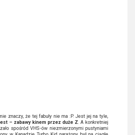
nie znaczy, że tej fabuły nie ma :P. Jest jej na tyle,
jest – zabawy kinem przez duże Z
. A konkretniej
zczało spośród VHS-ów niezmierzonymi pustyniami
ony w Kanadzie Turbo Kid narażony był na ciągłe