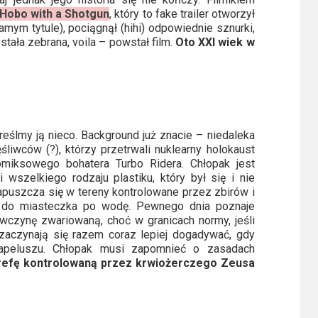
Hobo with a Shotgun
, który to fake trailer otworzył
ym tytule), pociągnął (hihi) odpowiednie sznurki,
tała zebrana, voila – powstał film.
Oto XXI wiek w
kreślmy ją nieco. Background już znacie – niedaleka
liwców (?), którzy przetrwali nuklearny holokaust
komiksowego bohatera Turbo Ridera. Chłopak jest
szelkiego rodzaju plastiku, który był się i nie
apuszcza się w tereny kontrolowane przez zbirów i
ę do miasteczka po wodę. Pewnego dnia poznaje
ewczynę zwariowaną, choć w granicach normy, jeśli
ż zaczynają się razem coraz lepiej dogadywać, gdy
apeluszu. Chłopak musi zapomnieć o zasadach
trefę kontrolowaną przez krwiożerczego Zeusa