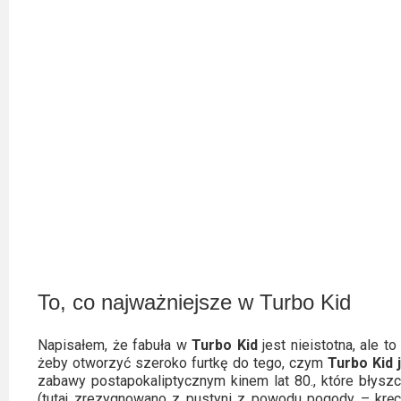
To, co najważniejsze w Turbo Kid
Napisałem, że fabuła w
Turbo Kid
jest nieistotna, ale to 
żeby otworzyć szeroko furtkę do tego, czym
Turbo Kid 
zabawy postapokaliptycznym kinem lat 80., które błys
(tutaj zrezygnowano z pustyni z powodu pogody – kręc