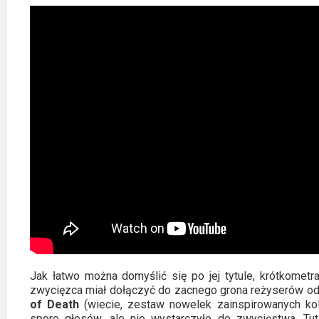
2023
2022
2021
2020
2019
2018
2016
2017
2015
Jak łatwo można domyślić się po jej tytule, krótkomet
zwycięzca miał dołączyć do zacnego grona reżyserów od
2014
of Death
(wiecie, zestaw nowelek zainspirowanych kole
sporo głosów, ale nie wystarczyło do zwycięstwa. Tuta