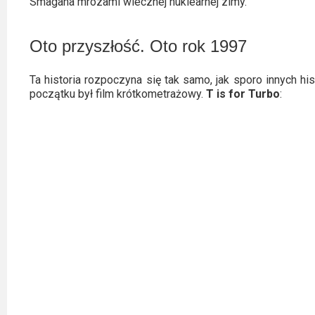
Smagana mrozami wiecznej nuklearnej zimy.
Video
Oto przyszłość. Oto rok 1997
Apple
TV
Ta historia rozpoczyna się tak samo, jak sporo innych hi
+
początku był film krótkometrażowy.
T is for Turbo
:
Disney+
HBO
Max
Netflix
Sky
Showtime
Podsumowania