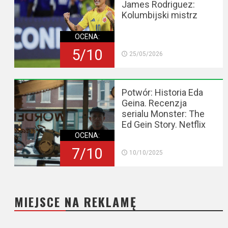
James Rodriguez:
Kolumbijski mistrz
OCENA:
5/10
25/05/2026
Potwór: Historia Eda
Geina. Recenzja
serialu Monster: The
Ed Gein Story. Netflix
OCENA:
7/10
10/10/2025
MIEJSCE NA REKLAMĘ