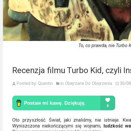
Kino
polskie
Komedie
Korea
Południowa
To, co prawda, nie Turbo Ki
Filmy
oparte
Recenzja filmu Turbo Kid, czyli In
na
faktach
Posted by:
Quentin
in
Obejrzane Do Obejrzenia
30/08
Thrillery
Streaming
Amazon
Oto przyszłość. Świat, jaki znaliśmy, nie istnieje. 
Wyniszczona niekończącymi się wojnami,
ludzkość wa
Prime