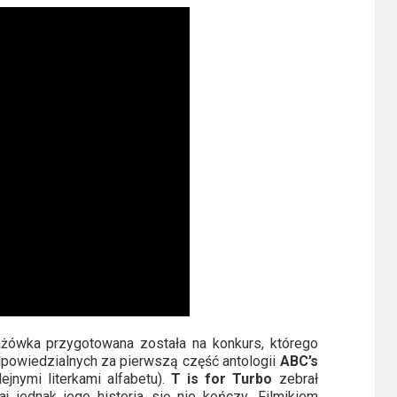
rażówka przygotowana została na konkurs, którego
powiedzialnych za pierwszą część antologii
ABC’s
jnymi literkami alfabetu).
T is for Turbo
zebrał
j jednak jego historia się nie kończy. Filmikiem