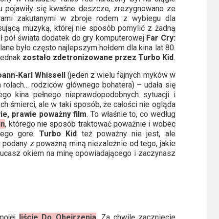
u pojawiły się kwaśne deszcze, zrezygnowano ze
erami zakutanymi w zbroje rodem z wybiegu dla
ującą muzyką, której nie sposób pomylić z żadną
kł pół świata dodatek do gry komputerowej
Far Cry:
ane było często najlepszym hołdem dla kina lat 80.
 jednak
zostało zdetronizowane przez Turbo Kid
.
oann-Karl Whissell
(jeden z wielu fajnych myków w
 rolach… rodziców głównego bohatera) – udała się
ego kina pełnego nieprawdopodobnych sytuacji i
 śmierci, ale w taki sposób, że całości nie ogląda
ie, prawie poważny film
. To właśnie to, co według
un
, którego nie sposób traktować poważnie i wobec
bego gore.
Turbo Kid
też poważny nie jest, ale
u podany z poważną miną niezależnie od tego, jakie
 rzucasz okiem na minę opowiadającego i zaczynasz
mojej
liście Do Obejrzenia
. Za chwilę zaczniecie