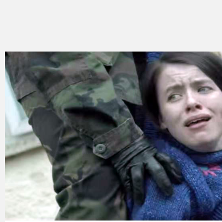
Kategorie
Bollywood
&
s-
ka
Filmy
dokumentalne
Horrory
Kino
azjatyckie
Kino
europejskie