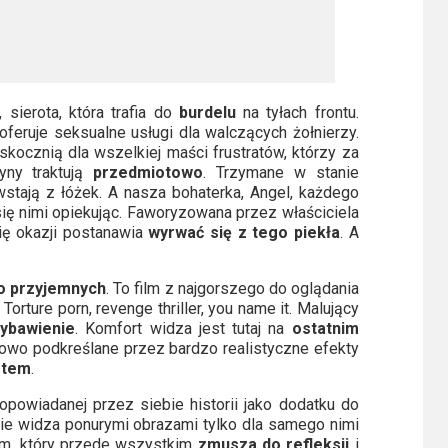
, sierota, która trafia do
burdelu
na tyłach frontu.
feruje seksualne usługi dla walczących żołnierzy.
skocznią dla wszelkiej maści frustratów, którzy za
yny traktują
przedmiotowo
. Trzymane w stanie
wstają z łóżek. A nasza bohaterka, Angel, każdego
 się nimi opiekując. Faworyzowana przez właściciela
się okazji postanawia
wyrwać się z tego piekła
. A
o przyjemnych
. To film z najgorszego do oglądania
orture porn, revenge thriller, you name it. Malujący
wybawienie
. Komfort widza jest tutaj na
ostatnim
tkowo podkreślane przez bardzo realistyczne efekty
otem
.
 opowiadanej przez siebie historii jako dodatku do
ie widza ponurymi obrazami tylko dla samego nimi
ilm, który przede wszystkim
zmusza do refleksji
i