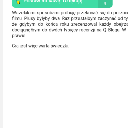
Kategorie
Bollywood
Wszelakimi sposobami próbuję przekonać się do porzuce
filmu. Plusy byłyby dwa. Raz przestałbym zaczynać od t
&
że gdybym do końca roku zrecenzował każdy obejrz
s-
dociągnąłbym do dwóch tysięcy recenzji na Q-Blogu. W s
prawie.
ka
Gra jest więc warta świeczki.
Filmy
dokumentalne
Horrory
Kino
azjatyckie
Kino
europejskie