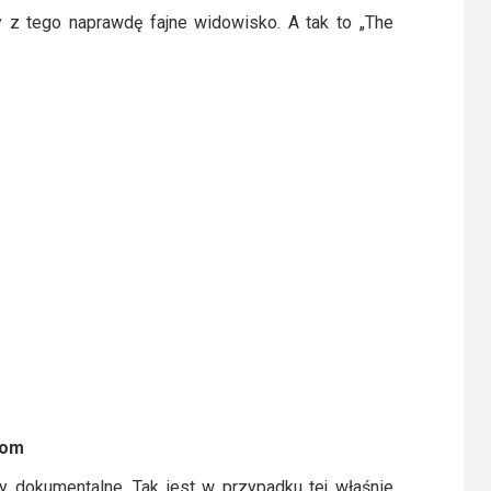
 z tego naprawdę fajne widowisko. A tak to „The
oom
my dokumentalne. Tak jest w przypadku tej właśnie