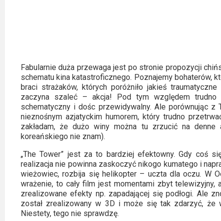
Video
Apple
TV
+
Fabularnie duża przewaga jest po stronie propozycji chiń
schematu kina katastroficznego. Poznajemy bohaterów, k
Disney+
braci strażaków, których poróżniło jakieś traumatyczne
zaczyna szaleć – akcja! Pod tym względem trudno O
HBO
schematyczny i dośc przewidywalny. Ale porównując z 
nieznośnym azjatyckim humorem, który trudno przetrwa
Max
zakładam, że dużo winy można tu zrzucić na denne a
koreańskiego nie znam).
Netflix
„The Tower” jest za to bardziej efektowny. Gdy coś się
Sky
realizacja nie powinna zaskoczyć nikogo kumatego i napr
wieżowiec, rozbija się helikopter – uczta dla oczu. W 
Showtime
wrażenie, to cały film jest momentami zbyt telewizyjny
zrealizowane efekty np. zapadającej się podłogi. Ale z
Podsumowania
został zrealizowany w 3D i może się tak zdarzyć, że 
Niestety, tego nie sprawdzę.