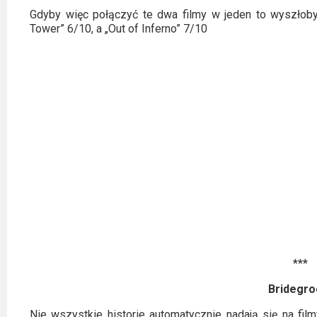
2023
Gdyby więc połączyć te dwa filmy w jeden to wyszłoby
Tower” 6/10, a „Out of Inferno” 7/10
2022
2021
2020
2019
2018
2016
2017
2015
***
2014
Bridegr
Nie wszystkie historie automatycznie nadają się na fil