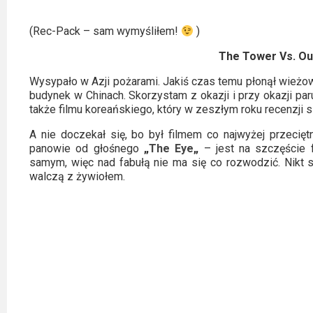
Kino
polskie
(Rec-Pack – sam wymyśliłem!
)
Komedie
The Tower Vs. Ou
Korea
Wysypało w Azji pożarami. Jakiś czas temu płonął wieżow
budynek w Chinach. Skorzystam z okazji i przy okazji pa
Południowa
także filmu koreańskiego, który w zeszłym roku recenzji s
Filmy
A nie doczekał się, bo był filmem co najwyżej przecię
panowie od głośnego
„
The Eye
„
– jest na szczęście 
oparte
samym, więc nad fabułą nie ma się co rozwodzić. Nikt s
na
walczą z żywiołem.
faktach
Thrillery
Streaming
Amazon
Prime