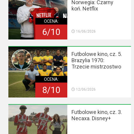
Norwegia: Czarny
koń. Netflix
OCENA:
6/10
16/06/2026
Futbolowe kino, cz. 5.
Brazylia 1970:
Trzecie mistrzostwo
OCENA:
8/10
12/06/2026
Futbolowe kino, cz. 3.
Necaxa. Disney+