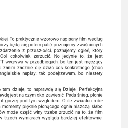
skiej. To praktycznie wzorowo napisany film według
tórzy będą się potem palić, poznajemy zwaśnionych
 zdarzenie z przeszłości, poznajemy ogień, który
oI cokolwiek zarzucić. No jedynie to, że jest
TT wygrywa w przedbiegach, bo ten jest męczący
ć zanim zacznie się dziać coś konkretnego (choć
ngielskie napisy; tak podejrzewam, bo niestety
 tam dzieje, to naprawdę się Dzieje. Perfekcyjna
awdę jest na czym oko zawiesić. Pada śnieg, płonie
OoI gorzej pod tym wzgledem. O ile zwiastun robił
, a momenty pięknie płonącego ognia niszczą słabo
nów może część winy trzeba zrzucić na to, że film
w trzech wymiarach wygląda bardziej efektownie.