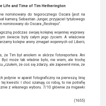
he Life and Time of Tim Hetherington
awie nominowany do tegorocznego Oscara (jest na
ował kamerą Sebastian Junger, przyjaciel tytułowego
em nominowany do Oscara „Restrepo”.
tragiczną podczas swojej kolejnej wojennej wyprawy.
ałym świecie były całym jego życiem. A właściwie
mierzamy kolejne areny zmagań wojennych od Liberii,
e, że Tim był aniołem w skórze fotoreportera. Ani
Być może tak właśnie było, nie wiem, ale trochę
u „czułem, że coś się zdarzy, ale zapewnił mnie, że
h jedynie w aparat fotograficzny na pierwszą linię
ej kwestii. I choć szanuję, co robią, to nie potrafię
ącznie z własnego wyboru. 7/10 głównie za migawki
(1655)