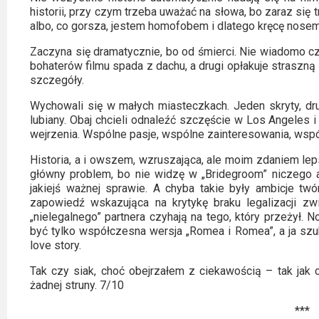
historii, przy czym trzeba uważać na słowa, bo zaraz się 
albo, co gorsza, jestem homofobem i dlatego kręcę nose
Zaczyna się dramatycznie, bo od śmierci. Nie wiadomo c
bohaterów filmu spada z dachu, a drugi opłakuje straszną
szczegóły.
Wychowali się w małych miasteczkach. Jeden skryty, dru
lubiany. Obaj chcieli odnaleźć szczęście w Los Angeles i 
wejrzenia. Wspólne pasje, wspólne zainteresowania, wsp
Historia, a i owszem, wzruszająca, ale moim zdaniem leps
główny problem, bo nie widzę w „Bridegroom” niczego 
jakiejś ważnej sprawie. A chyba takie były ambicje t
zapowiedź wskazująca na krytykę braku legalizacji zwi
„nielegalnego” partnera czyhają na tego, który przeżył. 
być tylko współczesna wersja „Romea i Romea”, a ja szu
love story.
Tak czy siak, choć obejrzałem z ciekawością – tak jak c
żadnej struny. 7/10
***