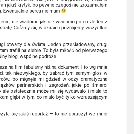
trafi jakiś krytyk, bo pewnie czegoś nie zrozumiałem
m. Ewentualnie serca nie mam
zemu, nie wiadomo jak, nie wiadomo po co. Jeden z
 stratę. Cofamy się w czasie i poznajemy wszystkie
gi otwarty dla świata. Jeden prześladowany, drugi
tam trafili na siebie. To była miłość od pierwszego
ólny blog, wspólne podróże…
za na film fabularny niż na dokument. I to wg mnie
aż tak niezwykłego, by zabrać tym samym głos w
wórców, bo mignęła mi gdzieś w oczy dramatyczna
ązków partnerskich i zagrożeń, jakie po śmierci
No ale ostatecznie może mi się wydawało i miała to
kam głębi w tym, co miało być tylko wzruszającym
zyta się jakiś reportaż – to nie poruszył we mnie