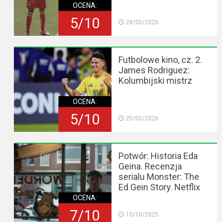
OCENA:
5/10
28/05/2026
Futbolowe kino, cz. 2.
James Rodriguez:
Kolumbijski mistrz
OCENA:
5/10
25/05/2026
Potwór: Historia Eda
Geina. Recenzja
serialu Monster: The
Ed Gein Story. Netflix
OCENA:
7/10
10/10/2025