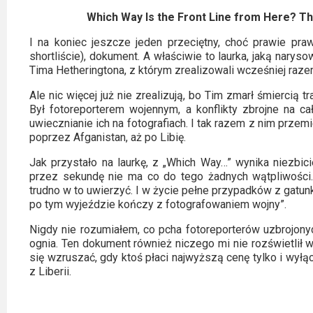
Which Way Is the Front Line from Here? T
I na koniec jeszcze jeden przeciętny, choć prawie pr
shortliście), dokument. A właściwie to laurka, jaką narys
Tima Hetheringtona, z którym zrealizowali wcześniej raz
Ale nic więcej już nie zrealizują, bo Tim zmarł śmiercią 
Był fotoreporterem wojennym, a konflikty zbrojne na c
uwiecznianie ich na fotografiach. I tak razem z nim prze
poprzez Afganistan, aż po Libię.
Jak przystało na laurkę, z „Which Way…” wynika niezbici
przez sekundę nie ma co do tego żadnych wątpliwości. 
trudno w to uwierzyć. I w życie pełne przypadków z gatunk
po tym wyjeździe kończy z fotografowaniem wojny”.
Nigdy nie rozumiałem, co pcha fotoreporterów uzbrojonyc
ognia. Ten dokument również niczego mi nie rozświetlił w t
się wzruszać, gdy ktoś płaci najwyższą cenę tylko i wył
z Liberii.