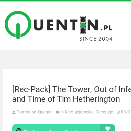
Filmy
Wszystkie
recenzje
filmów
Krótkie
recenzje
[Rec-Pack] The Tower, Out of Inf
Seriale
and Time of Tim Hetherington
Wszystkie
recenzje
Posted by:
Quentin
in
Kino azjatyckie
,
Recenzje
08/0
seriali