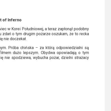
t of Inferno
iec w Korei Południowej, a teraz zapłonął podobny
ru zdań o tym drugim pożarze oszukam, że to recka
ię nie doczekał.
tnym. Próba chińska – za którą odpowiedzialni są
filmem dużo lepszym. Obydwa opowiadają o tym
ię nie spodziewa, wybucha pożar, dzielni strażacy