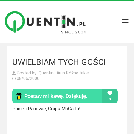
☰
Filmy
Wszystkie
recenzje
filmów
UWIELBIAM TYCH GOŚCI
Krótkie
Posted by:
Quentin
in
Różne takie
recenzje
08/06/2006
Seriale
Wszystkie
Panie i Panowie, Grupa MoCarta!
recenzje
seriali