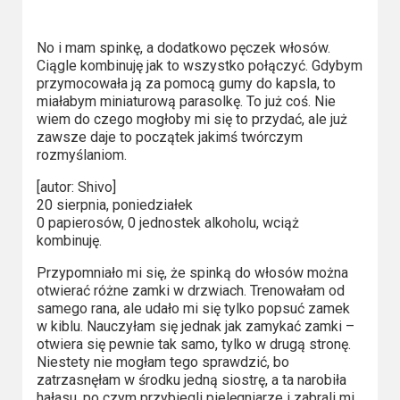
Kino
polskie
No i mam spinkę, a dodatkowo pęczek włosów.
Komedie
Ciągle kombinuję jak to wszystko połączyć. Gdybym
przymocowała ją za pomocą gumy do kapsla, to
miałabym miniaturową parasolkę. To już coś. Nie
Korea
wiem do czego mogłoby mi się to przydać, ale już
Południowa
zawsze daje to początek jakimś twórczym
rozmyślaniom.
Filmy
[autor: Shivo]
oparte
20 sierpnia, poniedziałek
na
0 papierosów, 0 jednostek alkoholu, wciąż
kombinuję.
faktach
Przypomniało mi się, że spinką do włosów można
Thrillery
otwierać różne zamki w drzwiach. Trenowałam od
samego rana, ale udało mi się tylko popsuć zamek
w kiblu. Nauczyłam się jednak jak zamykać zamki –
Streaming
otwiera się pewnie tak samo, tylko w drugą stronę.
Niestety nie mogłam tego sprawdzić, bo
Amazon
zatrzasnęłam w środku jedną siostrę, a ta narobiła
Prime
hałasu, po czym przybiegli pielęgniarze i zabrali mi