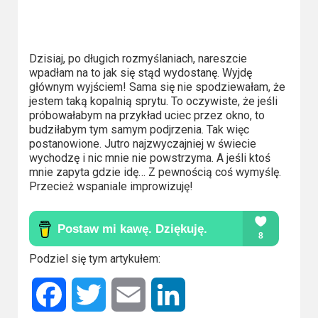
2023
2022
Dzisiaj, po długich rozmyślaniach, nareszcie
2021
wpadłam na to jak się stąd wydostanę. Wyjdę
głównym wyjściem! Sama się nie spodziewałam, że
2020
jestem taką kopalnią sprytu. To oczywiste, że jeśli
próbowałabym na przykład uciec przez okno, to
budziłabym tym samym podjrzenia. Tak więc
2019
postanowione. Jutro najzwyczajniej w świecie
wychodzę i nic mnie nie powstrzyma. A jeśli ktoś
2018
mnie zapyta gdzie idę… Z pewnością coś wymyślę.
Przecież wspaniale improwizuję!
2016
2017
2015
Podziel się tym artykułem:
2014
Facebook
Twitter
Email
LinkedIn