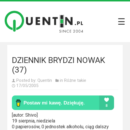
☰
Filmy
Wszystkie
recenzje
filmów
DZIENNIK BRYDZI NOWAK
Krótkie
(37)
recenzje
Posted by:
Quentin
in
Różne takie
17/05/2005
Seriale
Wszystkie
recenzje
[autor: Shivo]
seriali
19 sierpnia, niedziela
0 papierosów, 0 jednostek alkoholu, ciąg dalszy