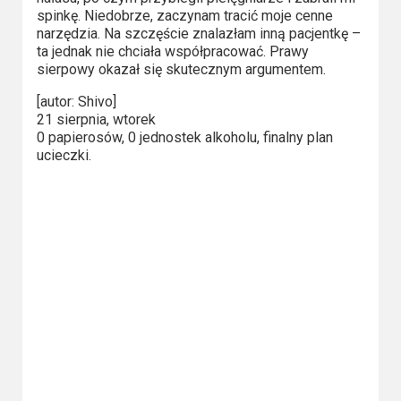
spinkę. Niedobrze, zaczynam tracić moje cenne
Video
narzędzia. Na szczęście znalazłam inną pacjentkę –
ta jednak nie chciała współpracować. Prawy
Apple
sierpowy okazał się skutecznym argumentem.
TV
[autor: Shivo]
+
21 sierpnia, wtorek
0 papierosów, 0 jednostek alkoholu, finalny plan
Disney+
ucieczki.
HBO
Max
Netflix
Sky
Showtime
Podsumowania