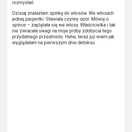
Kategorie
rozmyślań.
Dzisiaj znalazłam spinkę do włosów. We włosach
Bollywood
jednej pacjentki. Stawiała czynny opór. Mówię o
&
spince – zaplątała się we włosy. Właścicielka i tak
s-
nie zwracała uwagi na moje próby zdobycia tego
przydatnego przedmiotu. Hehe, teraz już wiem jak
ka
wyglądałam na pierwszym dniu detoksu.
Filmy
dokumentalne
Horrory
Kino
azjatyckie
Kino
europejskie