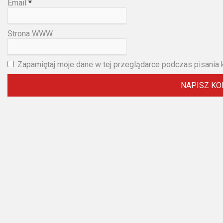
2023
Email
*
2022
Strona WWW
2021
Zapamiętaj moje dane w tej przeglądarce podczas pisania 
2020
2019
2018
2016
2017
2015
2014