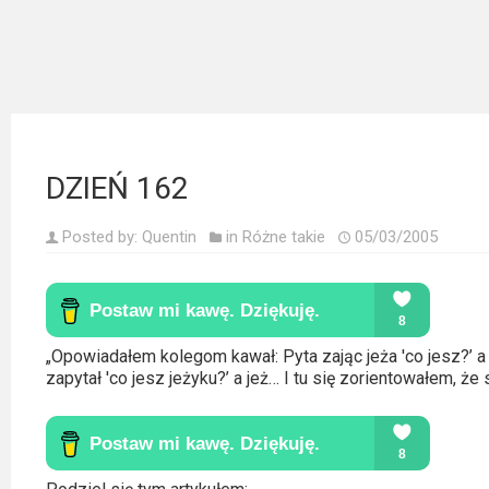
Kategorie
Bollywood
&
s-
ka
DZIEŃ 162
Filmy
dokumentalne
Posted by:
Quentin
in
Różne takie
05/03/2005
Horrory
Kino
azjatyckie
„Opowiadałem kolegom kawał: Pyta zając jeża 'co jesz?’ a 
zapytał 'co jesz jeżyku?’ a jeż… I tu się zorientowałem, 
Kino
europejskie