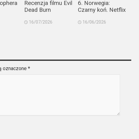
tophera
Recenzja filmu Evil
6. Norwegia:
Dead Burn
Czarny koń. Netflix
16/07/2026
16/06/2026
są oznaczone
*