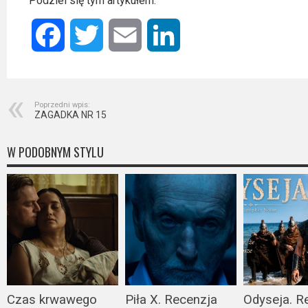
Kino
Podziel się tym artykułem:
polskie
Facebook
Twitter
Email
LinkedIn
Komedie
Korea
Południowa
Poprzedni wpis:
ZAGADKA NR 15
Filmy
W PODOBNYM STYLU
oparte
na
faktach
Thrillery
Streaming
Amazon
Czas krwawego
Piła X. Recenzja
Odyseja. R
Prime