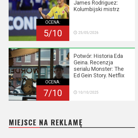
James Rodriguez:
Kolumbijski mistrz
OCENA:
5/10
25/05/2026
Potwór: Historia Eda
Geina. Recenzja
serialu Monster: The
Ed Gein Story. Netflix
OCENA:
7/10
10/10/2025
MIEJSCE NA REKLAMĘ