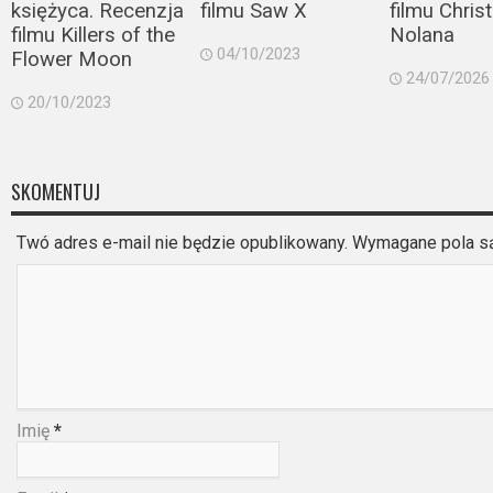
księżyca. Recenzja
filmu Saw X
filmu Chris
Video
filmu Killers of the
Nolana
04/10/2023
Flower Moon
Apple
24/07/2026
20/10/2023
TV
+
Disney+
SKOMENTUJ
HBO
Twó adres e-mail nie będzie opublikowany. Wymagane pola 
Max
Netflix
Sky
Showtime
Imię
*
Podsumowania