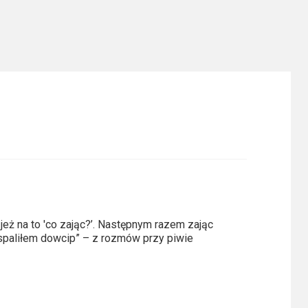
jeż na to 'co zając?’. Następnym razem zając
że spaliłem dowcip” – z rozmów przy piwie