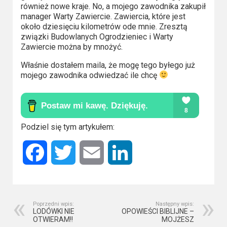
również nowe kraje. No, a mojego zawodnika zakupił
Video
manager Warty Zawiercie. Zawiercia, które jest
około dziesięciu kilometrów ode mnie. Zresztą
Apple
związki Budowlanych Ogrodzieniec i Warty
Zawiercie można by mnożyć.
TV
+
Właśnie dostałem maila, że mogę tego byłego już
mojego zawodnika odwiedzać ile chcę
Disney+
HBO
Max
Podziel się tym artykułem:
Netflix
Facebook
Twitter
Email
LinkedIn
Sky
Showtime
Poprzedni wpis:
Następny wpis:
Podsumowania
LODÓWKI NIE
OPOWIEŚCI BIBLIJNE –
OTWIERAM!!
MOJŻESZ