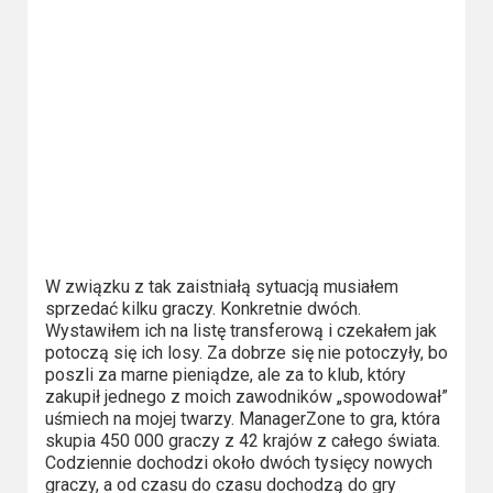
Kino
polskie
Komedie
Korea
Południowa
Filmy
oparte
na
W związku z tak zaistniałą sytuacją musiałem
faktach
sprzedać kilku graczy. Konkretnie dwóch.
Wystawiłem ich na listę transferową i czekałem jak
potoczą się ich losy. Za dobrze się nie potoczyły, bo
Thrillery
poszli za marne pieniądze, ale za to klub, który
zakupił jednego z moich zawodników „spowodował”
Streaming
uśmiech na mojej twarzy. ManagerZone to gra, która
skupia 450 000 graczy z 42 krajów z całego świata.
Amazon
Codziennie dochodzi około dwóch tysięcy nowych
Prime
graczy, a od czasu do czasu dochodzą do gry