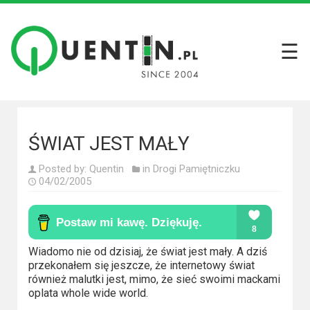
☰
Filmy
Wszystkie
recenzje
filmów
ŚWIAT JEST MAŁY
Krótkie
Posted by:
Quentin
in
Drogi Pamiętniczku
recenzje
04/02/2005
Seriale
Wszystkie
Wiadomo nie od dzisiaj, że świat jest mały. A dziś
recenzje
przekonałem się jeszcze, że internetowy świat
seriali
również malutki jest, mimo, że sieć swoimi mackami
oplata whole wide world.