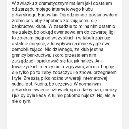
Kategorie
W związku z dramatycznym mailem jaki dostałem
od zarządu mojego internetowego klubu
Bollywood
piłkarskiego Budowlani Ogrodzieniec, postanowiłem
zrobić coś, aby zapobiec zbliżającemu się
&
bankructwu klubu. W zasadzie to mi na nim ostatnio
s-
nie zależy, bo odkąd awansowałem do czwartej ligi
to zbieram cięgi od wszystkich i w tabeli zajmuję
ka
ostatnie miejsce, a to wpływa na mnie wyjątkowo
demobilizująco. Nic dziwnego, ze klub jest na
Filmy
granicy bankructwa, skoro przestałem nim
dokumentalne
zarządzać i opiekować się tak jak należy. Ani
towarzyskich meczy nie rozgrywam, ani nic. Loguję
Horrory
się tylko po to żeby zobaczyć ile znowu przegrałem
i tyle. Zresztą piłka nożna w wersji internetowej
nudna jest. Nudna, bo uczciwa. W normalnym
Kino
piłkarskim świecie człowiek sprzedałby parę meczy
azjatyckie
i już by była kasa. A tu nie pokombinujesz. No, ale ja
nie o tym.
Kino
europejskie