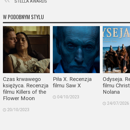
STELLA AWARDS
Video
W PODOBNYM STYLU
Apple
TV
+
Disney+
HBO
Max
Czas krwawego
Piła X. Recenzja
Odyseja. R
Netflix
księżyca. Recenzja
filmu Saw X
filmu Chris
filmu Killers of the
Nolana
Sky
04/10/2023
Flower Moon
24/07/2026
Showtime
20/10/2023
Podsumowania