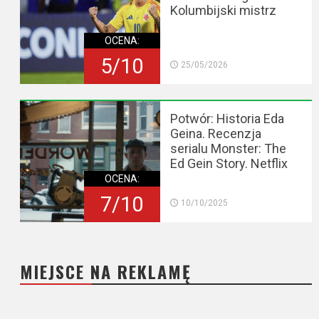
Kolumbijski mistrz
OCENA:
5/10
25/05/2026
Potwór: Historia Eda
Geina. Recenzja
serialu Monster: The
Ed Gein Story. Netflix
OCENA:
7/10
10/10/2025
MIEJSCE NA REKLAMĘ