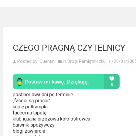
Kategorie
Bollywood
&
s-
ka
CZEGO PRAGNĄ CZYTELNICY
Filmy
Posted by:
Quentin
in
Drogi Pamiętniczku
20/01/200
dokumentalne
Horrory
Kino
postinor dwa dni po terminie
azjatyckie
„faceci są prości”
kupię półtrampki
Kino
faceci na tapetę
klub iguana brzozowa koło ostrowca
europejskie
barwnik spożywczy
blogi zawiercie