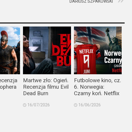
DARIUSZ SZPAKOWSKI
ecenzja
Martwe zło: Ogień.
Futbolowe kino, cz.
tophera
Recenzja filmu Evil
6. Norwegia:
Dead Burn
Czarny koń. Netflix
16/07/2026
16/06/2026