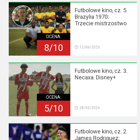
Futbolowe kino, cz. 5.
Brazylia 1970:
Trzecie mistrzostwo
OCENA:
8/10
12/06/2026
Futbolowe kino, cz. 3.
Necaxa. Disney+
OCENA:
5/10
28/05/2026
Futbolowe kino, cz. 2.
James Rodriguez: