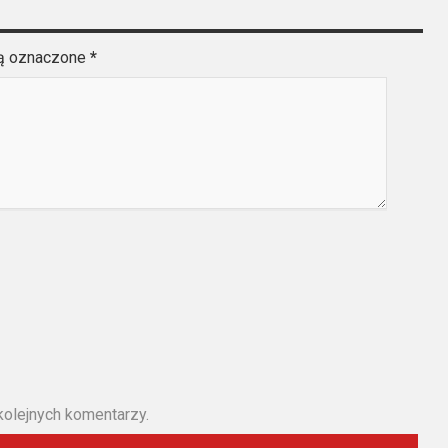
są oznaczone
*
kolejnych komentarzy.