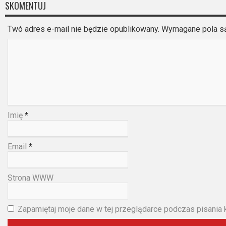
2023
SKOMENTUJ
2022
Twó adres e-mail nie będzie opublikowany. Wymagane pola 
2021
2020
2019
2018
Imię
*
2016
Email
*
2017
Strona WWW
2015
2014
Zapamiętaj moje dane w tej przeglądarce podczas pisania 