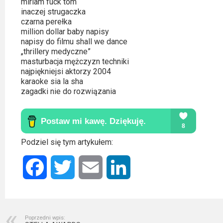
Kino
miriam fuck tom
inaczej strugaczka
polskie
czarna perełka
million dollar baby napisy
Komedie
napisy do filmu shall we dance
„thrillery medyczne”
Korea
masturbacja mężczyzn techniki
Południowa
najpiękniejsi aktorzy 2004
karaoke sia la sha
zagadki nie do rozwiązania
Filmy
oparte
na
faktach
Podziel się tym artykułem:
Thrillery
Facebook
Twitter
Email
LinkedIn
Streaming
Amazon
Prime
Poprzedni wpis: