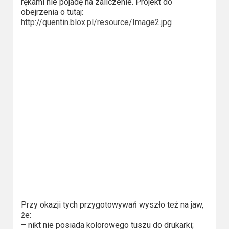
rękami nie pojadę na zaliczenie. Projekt do
Video
obejrzenia o tutaj:
http://quentin.blox.pl/resource/Image2.jpg
Apple
TV
+
Disney+
HBO
Max
Netflix
Sky
Showtime
Przy okazji tych przygotowywań wyszło też na jaw,
Podsumowania
że:
– nikt nie posiada kolorowego tuszu do drukarki;