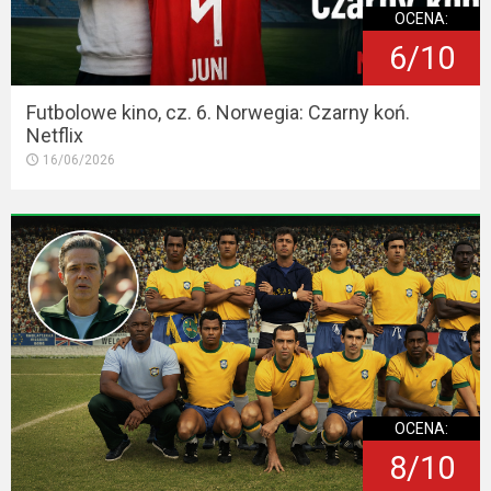
OCENA:
6/10
Futbolowe kino, cz. 6. Norwegia: Czarny koń.
Netflix
16/06/2026
OCENA:
8/10