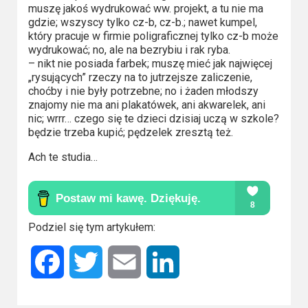
2023
muszę jakoś wydrukować ww. projekt, a tu nie ma
gdzie; wszyscy tylko cz-b, cz-b.; nawet kumpel,
2022
który pracuje w firmie poligraficznej tylko cz-b może
wydrukować; no, ale na bezrybiu i rak ryba.
– nikt nie posiada farbek; muszę mieć jak najwięcej
2021
„rysujących” rzeczy na to jutrzejsze zaliczenie,
choćby i nie były potrzebne; no i żaden młodszy
2020
znajomy nie ma ani plakatówek, ani akwarelek, ani
nic; wrrr… czego się te dzieci dzisiaj uczą w szkole?
2019
będzie trzeba kupić; pędzelek zresztą też.
Ach te studia…
2018
2016
2017
Podziel się tym artykułem:
2015
Facebook
Twitter
Email
LinkedIn
2014