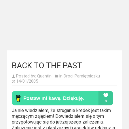
Kategorie
Bollywood
&
s-
ka
Filmy
dokumentalne
BACK TO THE PAST
Horrory
Posted by:
Quentin
in
Drogi Pamiętniczku
14/01/2005
Kino
azjatyckie
Kino
Ja nie wiedziałem, że struganie kredek jest takim
europejskie
męczącym zajęciem! Dowiedziałem się o tym
przygotowując się do jutrzejszego zaliczenia.
Zaliczenie jest z plastycznych aspektów reklamy, a