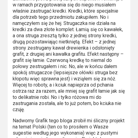
Kino
w ramach przygotowania się do niego musiałem
polskie
właśnie zastrugać kredki. Kredki, które specjalnie
dla potrzeb tego przedmiotu zakupiłem. No i
Komedie
namęczyłem się że hej. Strugaczka nie działa na
kredki za dwa złote komplet. Łamią się co kawałek,
Korea
a ona struga zresztą tylko z jednej strony kredki,
drugą pozostawiając nietkniętą. Efekt – z jednej
Południowa
strony zestrugany kawał drewienka i odsłonięty
grafit, z drugiej ani kawałka grafitu. Efekt następny –
Filmy
grafit się łamie. Czerwoną kredkę to niemal do
połowy zestrugałem i nic. No, ale w końcu dałem
oparte
spokój strugaczce (lepsiejsze ołówki struga bez
na
kłopotu więc sprawna jest) i wziąłem się za nóż.
Więcej to roboty, a i kciuk napieprza od pchania
faktach
ostrza raz za razem, ale mniej się grafit łamie jak się
to delikatnie robi. No i tylko różowa mi do
Thrillery
zastrugania została, ale to już potem, bo kciuka nie
czuję.
Streaming
Nadworny Grafik tego bloga zrobił mi śliczny projekt
Amazon
na temat Polski (ten co to prosiłem o Wasze
sugestie według jego wykonania) więc z pustymi
Prime