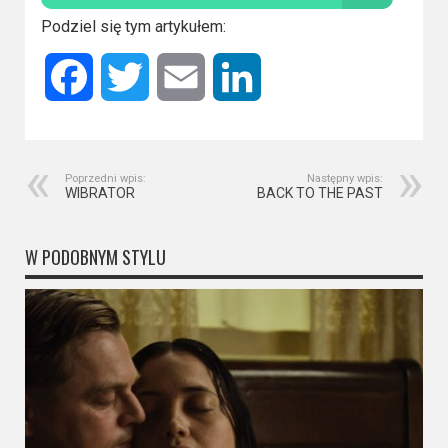
Kino
polskie
Podziel się tym artykułem:
Komedie
Facebook
Twitter
Email
LinkedIn
Korea
Południowa
Poprzedni wpis:
Następny wpis:
Filmy
WIBRATOR
BACK TO THE PAST
oparte
na
W PODOBNYM STYLU
faktach
Thrillery
Streaming
Amazon
Prime