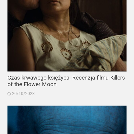
Video
Apple
TV
+
Disney+
HBO
Max
Czas krwawego księżyca. Recenzja filmu Killers
of the Flower Moon
Netflix
20/10/2023
Sky
Showtime
Podsumowania