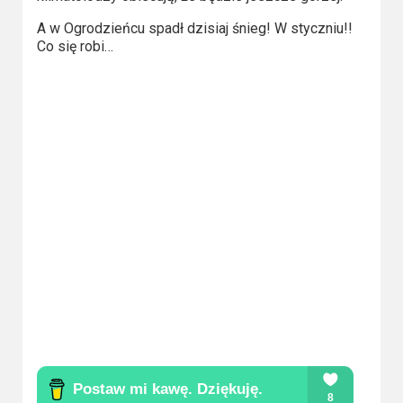
Kategorie
A w Ogrodzieńcu spadł dzisiaj śnieg! W styczniu!!
Bollywood
Co się robi…
&
s-
ka
Filmy
dokumentalne
Horrory
Kino
azjatyckie
Kino
europejskie