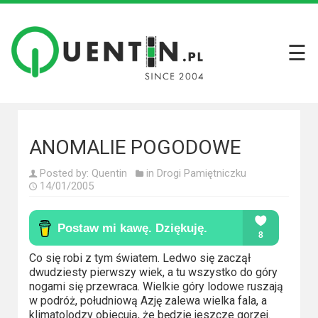
☰
Filmy
Wszystkie
recenzje
filmów
ANOMALIE POGODOWE
Krótkie
Posted by:
Quentin
in
Drogi Pamiętniczku
recenzje
14/01/2005
Seriale
Wszystkie
Co się robi z tym światem. Ledwo się zaczął
recenzje
dwudziesty pierwszy wiek, a tu wszystko do góry
seriali
nogami się przewraca. Wielkie góry lodowe ruszają
w podróż, południową Azję zalewa wielka fala, a
klimatolodzy obiecują, że będzie jeszcze gorzej.