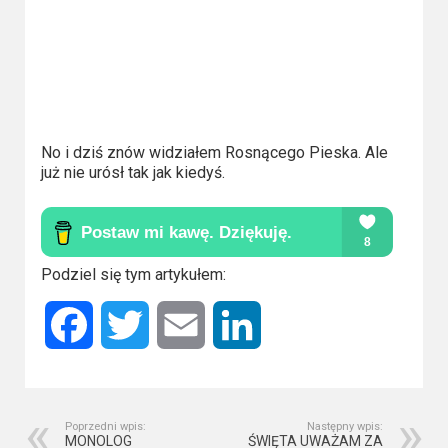
2023
2022
2021
2020
No i dziś znów widziałem Rosnącego Pieska. Ale
już nie urósł tak jak kiedyś.
2019
2018
2016
Podziel się tym artykułem:
2017
Facebook
Twitter
Email
LinkedIn
2015
2014
Poprzedni wpis:
Następny wpis:
MONOLOG
ŚWIĘTA UWAŻAM ZA