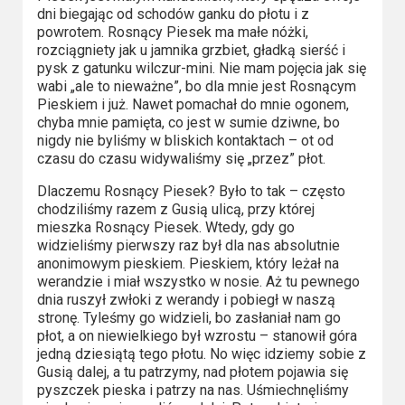
Kino
dni biegając od schodów ganku do płotu i z
polskie
powrotem. Rosnący Piesek ma małe nóżki,
rozciągniety jak u jamnika grzbiet, gładką sierść i
Komedie
pysk z gatunku wilczur-mini. Nie mam pojęcia jak się
wabi „ale to nieważne”, bo dla mnie jest Rosnącym
Korea
Pieskiem i już. Nawet pomachał do mnie ogonem,
chyba mnie pamięta, co jest w sumie dziwne, bo
Południowa
nigdy nie byliśmy w bliskich kontaktach – ot od
czasu do czasu widywaliśmy się „przez” płot.
Filmy
Dlaczemu Rosnący Piesek? Było to tak – często
oparte
chodziliśmy razem z Gusią ulicą, przy której
na
mieszka Rosnący Piesek. Wtedy, gdy go
widzieliśmy pierwszy raz był dla nas absolutnie
faktach
anonimowym pieskiem. Pieskiem, który leżał na
werandzie i miał wszystko w nosie. Aż tu pewnego
Thrillery
dnia ruszył zwłoki z werandy i pobiegł w naszą
stronę. Tyleśmy go widzieli, bo zasłaniał nam go
Streaming
płot, a on niewielkiego był wzrostu – stanowił góra
jedną dziesiątą tego płotu. No więc idziemy sobie z
Amazon
Gusią dalej, a tu patrzymy, nad płotem pojawia się
pyszczek pieska i patrzy na nas. Uśmiechnęliśmy
Prime