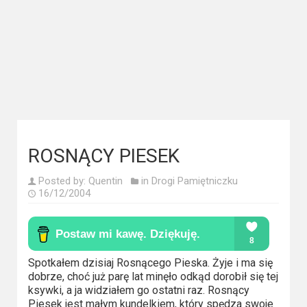
Kategorie
Bollywood
&
s-
ka
Filmy
dokumentalne
ROSNĄCY PIESEK
Horrory
Posted by:
Quentin
in
Drogi Pamiętniczku
16/12/2004
Kino
azjatyckie
Kino
Spotkałem dzisiaj Rosnącego Pieska. Żyje i ma się
europejskie
dobrze, choć już parę lat minęło odkąd dorobił się tej
ksywki, a ja widziałem go ostatni raz. Rosnący
Piesek jest małym kundelkiem, który spędza swoje