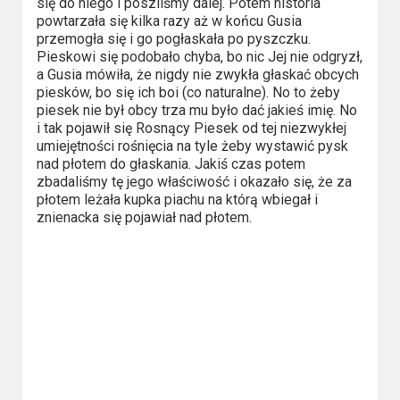
się do niego i poszliśmy dalej. Potem historia
Video
powtarzała się kilka razy aż w końcu Gusia
przemogła się i go pogłaskała po pyszczku.
Pieskowi się podobało chyba, bo nic Jej nie odgryzł,
Apple
a Gusia mówiła, że nigdy nie zwykła głaskać obcych
TV
piesków, bo się ich boi (co naturalne). No to żeby
piesek nie był obcy trza mu było dać jakieś imię. No
+
i tak pojawił się Rosnący Piesek od tej niezwykłej
umiejętności rośnięcia na tyle żeby wystawić pysk
Disney+
nad płotem do głaskania. Jakiś czas potem
zbadaliśmy tę jego właściwość i okazało się, że za
HBO
płotem leżała kupka piachu na którą wbiegał i
Max
znienacka się pojawiał nad płotem.
Netflix
Sky
Showtime
Podsumowania