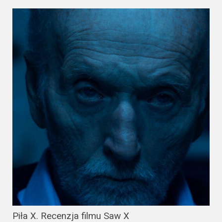
2023
2022
2021
2020
2019
2018
2016
2017
2015
2014
Piła X. Recenzja filmu Saw X