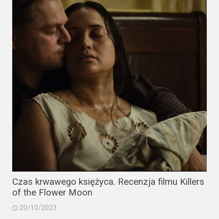
Video
Apple
TV
+
Disney+
HBO
Max
Netflix
Sky
Showtime
Czas krwawego księżyca. Recenzja filmu Killers
of the Flower Moon
Podsumowania
20/10/2023