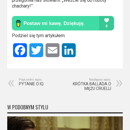
Kino
przegoniła nas słowami: „Weźcie się do roboty
chachary!”
polskie
Komedie
Korea
Podziel się tym artykułem:
Południowa
Facebook
Twitter
Email
LinkedIn
Filmy
oparte
na
faktach
Poprzedni wpis:
Następny wpis:
PYTANIE O IQ
KRÓTKA BALLADA O
MĘŻU CRUELLI
Thrillery
W PODOBNYM STYLU
Streaming
Amazon
Prime