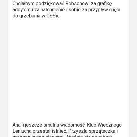
Kategorie
Chciałbym podziękować Robsonowi za grafikę,
addy’emu za natchnienie i sobie za przypływ chęci
Bollywood
do grzebania w CSSie.
&
s-
ka
Filmy
dokumentalne
Horrory
Kino
azjatyckie
Kino
europejskie
Aha, i jeszcze smutna wiadomość. Klub Wiecznego
Leniucha przestał istnieć. Przyszła sprzątaczka i