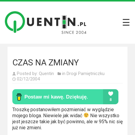
☰
Filmy
Wszystkie
recenzje
filmów
CZAS NA ZMIANY
Krótkie
Posted by:
Quentin
in
Drogi Pamiętniczku
recenzje
02/12/2004
Seriale
Wszystkie
Troszkę postanowiłem pozmieniać w wyglądzie
recenzje
mojego bloga. Niewiele jak widać
Nie wszystko
seriali
jest jeszcze takie jak być powinno, ale w 95% nic się
już nie zmieni.