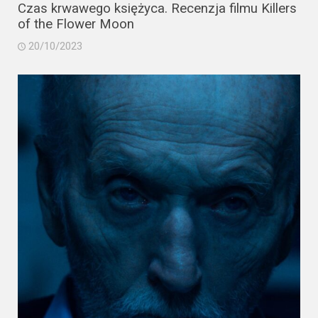
2023
Czas krwawego księżyca. Recenzja filmu Killers
of the Flower Moon
2022
20/10/2023
2021
2020
2019
2018
2016
2017
2015
2014