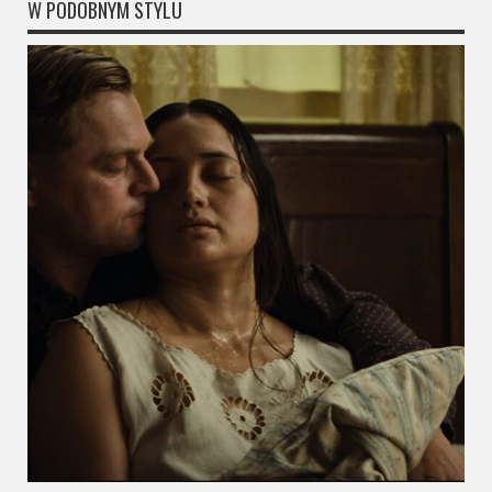
W PODOBNYM STYLU
Video
Apple
TV
+
Disney+
HBO
Max
Netflix
Sky
Showtime
Podsumowania