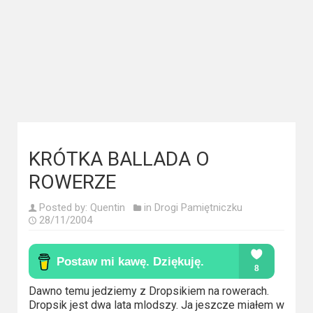
Kategorie
Bollywood
&
s-
ka
Filmy
dokumentalne
KRÓTKA BALLADA O
Horrory
ROWERZE
Kino
Posted by:
Quentin
in
Drogi Pamiętniczku
28/11/2004
azjatyckie
Kino
europejskie
Dawno temu jedziemy z Dropsikiem na rowerach.
Dropsik jest dwa lata mlodszy. Ja jeszcze miałem w