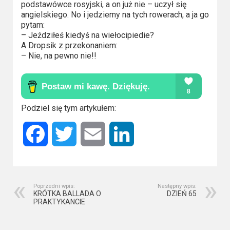
Kino
podstawówce rosyjski, a on już nie – uczył się
polskie
angielskiego. No i jedziemy na tych rowerach, a ja go
pytam:
– Jeździłeś kiedyś na wiełocipiedie?
Komedie
A Dropsik z przekonaniem:
– Nie, na pewno nie!!
Korea
Południowa
Filmy
Podziel się tym artykułem:
oparte
na
Facebook
Twitter
Email
LinkedIn
faktach
Thrillery
Poprzedni wpis:
Następny wpis:
Streaming
KRÓTKA BALLADA O
DZIEŃ 65
PRAKTYKANCIE
Amazon
Prime