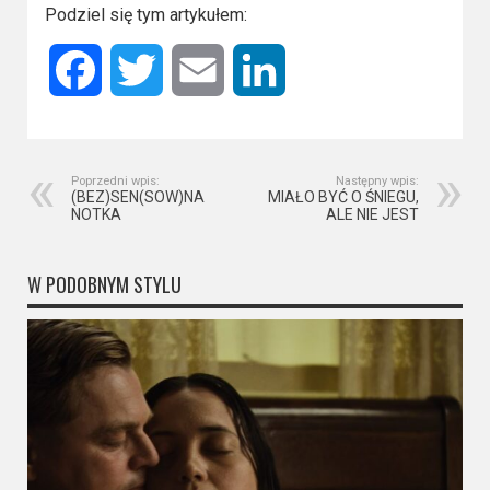
Podziel się tym artykułem:
Facebook
Twitter
Email
LinkedIn
Poprzedni wpis:
Następny wpis:
(BEZ)SEN(SOW)NA
MIAŁO BYĆ O ŚNIEGU,
NOTKA
ALE NIE JEST
W PODOBNYM STYLU