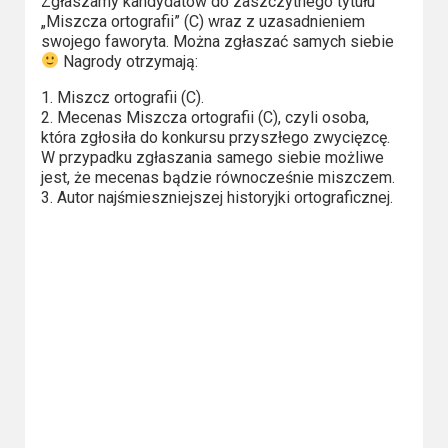
Kategorie
Zgłaszamy kandydatów do zaszczytnego tytułu
„Miszcza ortografii” (C) wraz z uzasadnieniem
swojego faworyta. Można zgłaszać samych siebie
Bollywood
Nagrody otrzymają:
&
1. Miszcz ortografii (C).
s-
2. Mecenas Miszcza ortografii (C), czyli osoba,
ka
która zgłosiła do konkursu przyszłego zwycięzcę.
W przypadku zgłaszania samego siebie możliwe
Filmy
jest, że mecenas bądzie równocześnie miszczem.
3. Autor najśmieszniejszej historyjki ortograficznej.
dokumentalne
Horrory
Kino
azjatyckie
Kino
europejskie