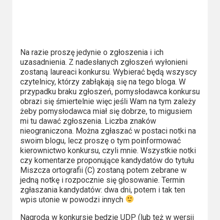
Kino
polskie
Komedie
Na razie proszę jedynie o zgłoszenia i ich
Korea
uzasadnienia. Z nadesłanych zgłoszeń wyłonieni
Południowa
zostaną laureaci konkursu. Wybierać będą wszyscy
czytelnicy, którzy zabłąkają się na tego bloga. W
przypadku braku zgłoszeń, pomysłodawca konkursu
Filmy
obrazi się śmiertelnie więc jeśli Wam na tym zależy
oparte
żeby pomysłodawca miał się dobrze, to migusiem
mi tu dawać zgłoszenia. Liczba znaków
na
nieograniczona. Można zgłaszać w postaci notki na
faktach
swoim blogu, lecz proszę o tym poinformować
kierownictwo konkursu, czyli mnie. Wszystkie notki
Thrillery
czy komentarze proponujące kandydatów do tytułu
Miszcza ortografii (C) zostaną potem zebrane w
Streaming
jedną notkę i rozpocznie się głosowanie. Termin
zgłaszania kandydatów: dwa dni, potem i tak ten
wpis utonie w powodzi innych
Amazon
Prime
Nagrodą w konkursie będzie UDP (lub też w wersji