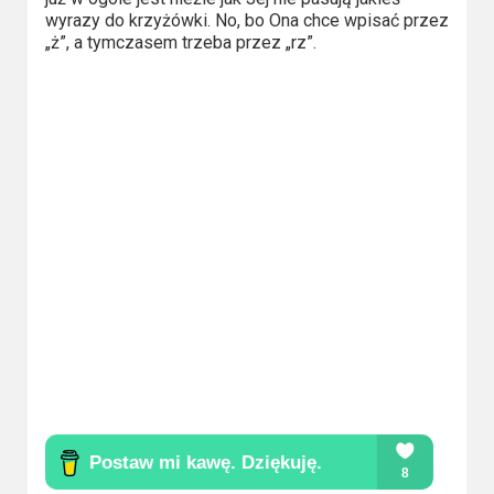
2023
wyrazy do krzyżówki. No, bo Ona chce wpisać przez
„ż”, a tymczasem trzeba przez „rz”.
2022
2021
2020
2019
2018
2016
2017
2015
2014