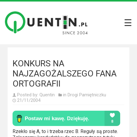
☰
Filmy
Wszystkie
recenzje
filmów
KONKURS NA
Krótkie
NAJZAGOŻALSZEGO FANA
recenzje
ORTOGRAFII
Seriale
Posted by:
Quentin
in
Drogi Pamiętniczku
21/11/2004
Wszystkie
recenzje
seriali
Rzekło się A, to i trzeba rzec B. Reguły są proste.