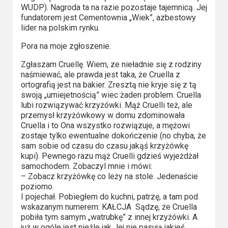
WUDP). Nagroda ta na razie pozostaje tajemnicą. Jej
Video
fundatorem jest Cementownia „Wiek”, azbestowy
lider na polskim rynku.
Apple
Pora na moje zgłoszenie.
TV
+
Zgłaszam Cruellę. Wiem, ze nieładnie się z rodziny
naśmiewać, ale prawda jest taka, że Cruella z
ortografią jest na bakier. Zresztą nie kryje się z tą
Disney+
swoją „umiejetnością” wiec żaden problem. Cruella
lubi rozwiązywać krzyżówki. Mąż Cruelli też, ale
HBO
przemysł krzyżówkowy w domu zdominowała
Max
Cruella i to Ona wszystko rozwiązuje, a mężowi
zostaje tylko ewentualne dokończenie (no chyba, że
sam sobie od czasu do czasu jakąś krzyżówkę
Netflix
kupi). Pewnego razu mąż Cruelli gdzieś wyjeżdżał
samochodem. Zobaczyl mnie i mówi:
Sky
– Zobacz krzyżówkę co leży na stole. Jedenaście
Showtime
poziomo.
I pojechał. Pobiegłem do kuchni, patrzę, a tam pod
wskazanym numerem: KAŁCJA Sądzę, że Cruella
Podsumowania
pobiła tym samym „watrubkę” z innej krzyżówki. A
już w ogóle jest nieźle jak Jej nie pasują jakieś