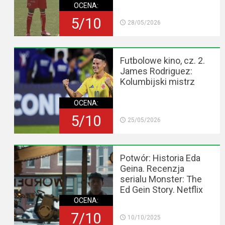
OCENA:
5/10
28/05/2026
Futbolowe kino, cz. 2.
James Rodriguez:
Kolumbijski mistrz
OCENA:
5/10
25/05/2026
Potwór: Historia Eda
Geina. Recenzja
serialu Monster: The
Ed Gein Story. Netflix
OCENA:
7/10
10/10/2025