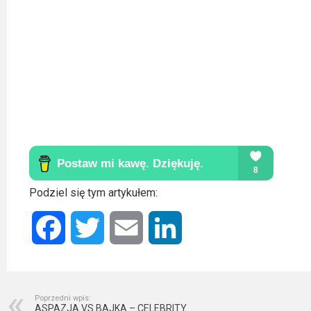
Podziel się tym artykułem:
Facebook
Twitter
Email
LinkedIn
Poprzedni wpis:
ASPAZJA VS BAJKA – CELEBRITY