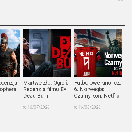
ecenzja
Martwe zło: Ogień.
Futbolowe kino, cz.
tophera
Recenzja filmu Evil
6. Norwegia:
Dead Burn
Czarny koń. Netflix
16/07/2026
16/06/2026