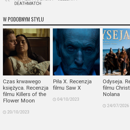
DEATHMATCH
W PODOBNYM STYLU
Czas krwawego
Piła X. Recenzja
Odyseja. R
księżyca. Recenzja
filmu Saw X
filmu Chris
filmu Killers of the
Nolana
04/10/2023
Flower Moon
24/07/2026
20/10/2023