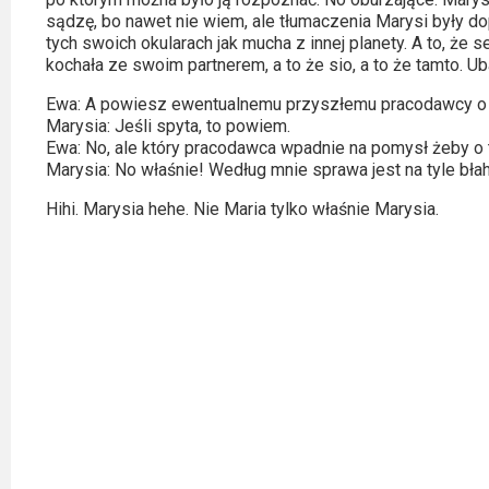
sądzę, bo nawet nie wiem, ale tłumaczenia Marysi były d
Video
tych swoich okularach jak mucha z innej planety. A to, że se
kochała ze swoim partnerem, a to że sio, a to że tamto. Uba
Apple
TV
Ewa: A powiesz ewentualnemu przyszłemu pracodawcy o t
Marysia: Jeśli spyta, to powiem.
+
Ewa: No, ale który pracodawca wpadnie na pomysł żeby o 
Marysia: No właśnie! Według mnie sprawa jest na tyle błah
Disney+
Hihi. Marysia hehe. Nie Maria tylko właśnie Marysia.
HBO
Max
Netflix
Sky
Showtime
Podsumowania