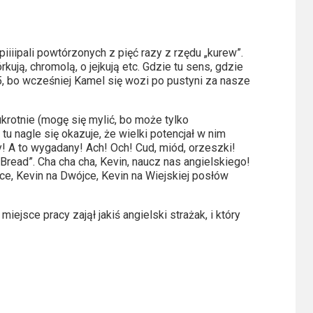
wypiiiipali powtórzonych z pięć razy z rzędu „kurew”.
rkują, chromolą, o jejkują etc. Gdzie tu sens, gdzie
5, bo wcześniej Kamel się wozi po pustyni za nasze
ukrotnie (mogę się mylić, bo może tylko
tu nagle się okazuje, że wielki potencjał w nim
ny! A to wygadany! Ach! Och! Cud, miód, orzeszki!
 „Bread”. Cha cha cha, Kevin, naucz nas angielskiego!
ce, Kevin na Dwójce, Kevin na Wiejskiej posłów
ejsce pracy zajął jakiś angielski strażak, i który