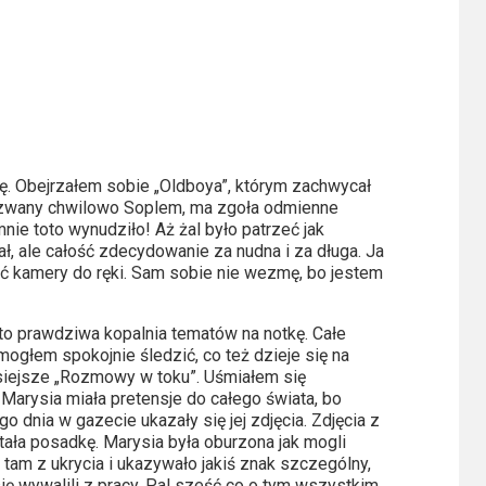
ię. Obejrzałem sobie „Oldboya”, którym zachwycał
in, zwany chwilowo Soplem, ma zgoła odmienne
ie toto wynudziło! Aż żal było patrzeć jak
ł, ale całość zdecydowanie za nudna i za długa. Ja
 dać kamery do ręki. Sam sobie nie wezmę, bo jestem
to prawdziwa kopalnia tematów na notkę. Całe
ogłem spokojnie śledzić, co też dzieje się na
siejsze „Rozmowy w toku”. Uśmiałem się
Marysia miała pretensje do całego świata, bo
go dnia w gazecie ukazały się jej zdjęcia. Zdjęcia z
ała posadkę. Marysia była oburzona jak mogli
 tam z ukrycia i ukazywało jakiś znak szczególny,
ię wywalili z pracy. Pal sześć co o tym wszystkim