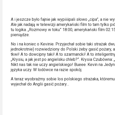
2023
2022
A i jeszcze było fajnie jak wypiiiipali słowo „cipa”, a nie 
2021
Ale jak nadają w telewizji amerykański film to tam tylko pió
tu logika. „Rozmowy w toku” 18:00, amerykański film 02:1
pieniądze.
2020
No i na koniec o Kevinie. Przyjechał sobie taki strażak dw
2019
jednokrotnie) rozwiedziony do Polski żeby gasić pożary, a 
tkwi! A to dowcipny taki! A to szarmancki! A to inteligent
2018
„Krysiu, a jak jest po angielsku chleb?”. Krysia Czubówna:
Nikt nas tak nie uczy angielskiego! Bueee. Kevin na Jedyn
języka uczy. W lodówce na razie spokój.
2016
A teraz wyobraźmy sobie los polskiego strażaka, któremu mi
2017
wyjechał do Anglii gasić pożary…
2015
2014