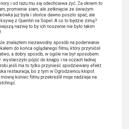
z nory i od razu mu się odechciewa żyć. Za oknem to
 tam, promienie siam, ale zetknięcie ze świeżym
ówka już była i słońce dawno poszło spać, ale
 ksywę z Quentin na Sopel. A co to będzie zimą?
niejszą nazwę to by ich noszenie nie było takim
!
, że znalazłem niezawodny sposób na poderwanie
kałem do końca oglądanego filmu, który przyniósł
 łatwo, a dobry sposób, w ogóle nie był sposobem.
 wystarczyło pójść do knajpy i na oczach ładnej
robi jeśli ma to tylko przynieść spodziewany efekt.
ska restauracja, bo z tym w Ogrodzieńcu kłopot.
k mówię koniec filmu przekreślił moje nadzieje na
stchnąć.