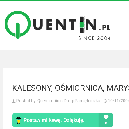
Filmy
Wszystkie
recenzje
filmów
Krótkie
recenzje
KALESONY, OŚMIORNICA, MARYS
Seriale
Wszystkie
Posted by:
Quentin
in
Drogi Pamiętniczku
10/11/200
recenzje
seriali