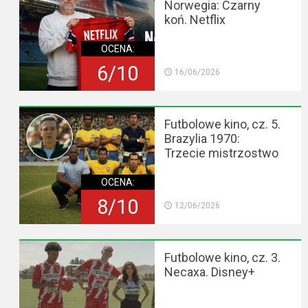
Norwegia: Czarny
koń. Netflix
OCENA:
6/10
16/06/2026
Futbolowe kino, cz. 5.
Brazylia 1970:
Trzecie mistrzostwo
OCENA:
8/10
12/06/2026
Futbolowe kino, cz. 3.
Necaxa. Disney+