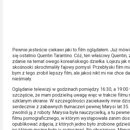
Kino
polskie
Komedie
Korea
Południowa
Pewnie jesteście ciekawi jaki to film oglądałem. Już mów
Filmy
się ostatnio Quentin Tarantino. Cóż, ten właściwy Quent
zdanie na temat owego koreańskiego dziełka. Łojezu jak mn
oparte
skośnooki skrochmaliły fajowy pomysł. Przebłyski film mia
na
bym z tego zrobił lepszy film, ale jakoś nikt mi nie chce
nieśmiały.
faktach
Oglądanie telewizji w godzinach pomiędzy 16:30, a 19:00 
Thrillery
szczęście, że mam podzielną uwagę więc w trakcie filmu m
szklanym ekranie. W szczególności zaciekawiły mnie dzi
Streaming
serdecznie z zabawnych tłumaczeń pewnej Marysi lat 35. 
zwolnili ją z roboty. Marysia była nauczycielką, a tu pewne
filmu pornograficznego, w którym występowała zanim dost
Amazon
opublikować zdjęcia, z których jedno było zrobione gdzieś
Prime
po którym można było ją rozpoznać. No oburzające. Marys