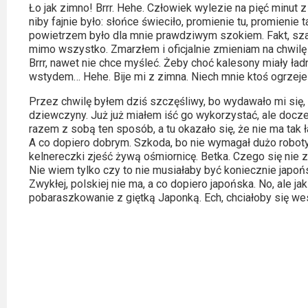
Kategorie
Ło jak zimno! Brrr. Hehe. Człowiek wylezie na pięć minut 
niby fajnie było: słońce świeciło, promienie tu, promienie
Bollywood
powietrzem było dla mnie prawdziwym szokiem. Fakt, szar
mimo wszystko. Zmarzłem i oficjalnie zmieniam na chwilę
&
Brrr, nawet nie chce myśleć. Żeby choć kalesony miały ład
s-
wstydem… Hehe. Bije mi z zimna. Niech mnie ktoś ogrzeje
ka
Przez chwilę byłem dziś szczęśliwy, bo wydawało mi się
dziewczyny. Już już miałem iść go wykorzystać, ale docze
Filmy
razem z sobą ten sposób, a tu okazało się, że nie ma tak
dokumentalne
A co dopiero dobrym. Szkoda, bo nie wymagał dużo roboty:
kelnereczki zjeść żywą ośmiornicę. Betka. Czego się nie z
Nie wiem tylko czy to nie musiałaby być koniecznie japoń
Horrory
Zwykłej, polskiej nie ma, a co dopiero japońska. No, ale ja
pobaraszkowanie z giętką Japonką. Ech, chciałoby się we
Kino
azjatyckie
Kino
europejskie