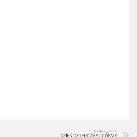
Następny wpis:
DZIEŃ CZTERDZIESTY ÓSMY