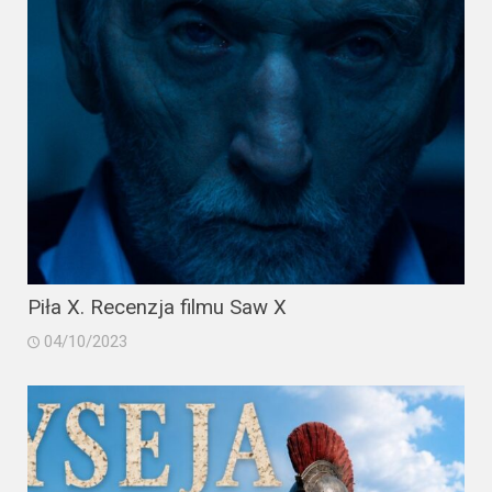
2023
2022
2021
2020
2019
2018
2016
Piła X. Recenzja filmu Saw X
04/10/2023
2017
2015
2014