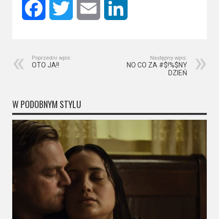
Kino
Facebook
Twitter
Email
LinkedIn
polskie
Komedie
Korea
Poprzedni wpis:
Następny wpis:
OTO JA!!
NO CO ZA #$!%$NY
Południowa
DZIEŃ
Filmy
W PODOBNYM STYLU
oparte
na
faktach
Thrillery
Streaming
Amazon
Prime