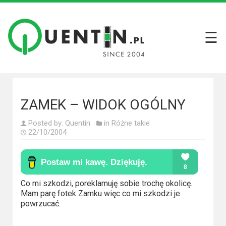
☰
Filmy
Wszystkie
recenzje
filmów
ZAMEK – WIDOK OGÓLNY
Krótkie
Posted by:
Quentin
in
Różne takie
recenzje
22/10/2004
Seriale
Wszystkie
Co mi szkodzi, poreklamuję sobie trochę okolicę.
recenzje
Mam parę fotek Zamku więc co mi szkodzi je
seriali
powrzucać.