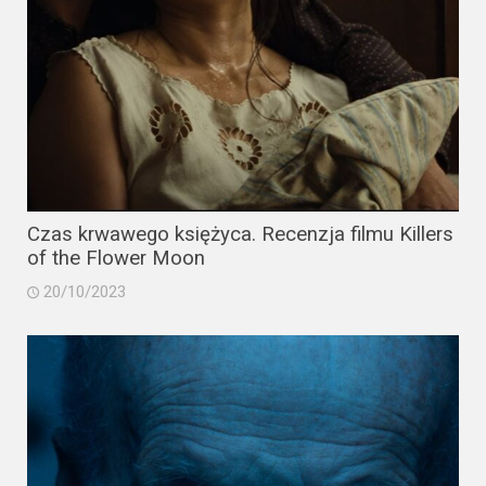
Video
Apple
TV
+
Disney+
HBO
Czas krwawego księżyca. Recenzja filmu Killers
of the Flower Moon
Max
20/10/2023
Netflix
Sky
Showtime
Podsumowania