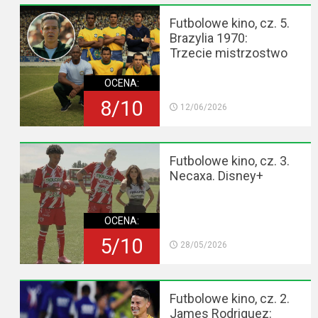
Futbolowe kino, cz. 5.
Brazylia 1970:
Trzecie mistrzostwo
OCENA:
8/10
12/06/2026
Futbolowe kino, cz. 3.
Necaxa. Disney+
OCENA:
5/10
28/05/2026
Futbolowe kino, cz. 2.
James Rodriguez: