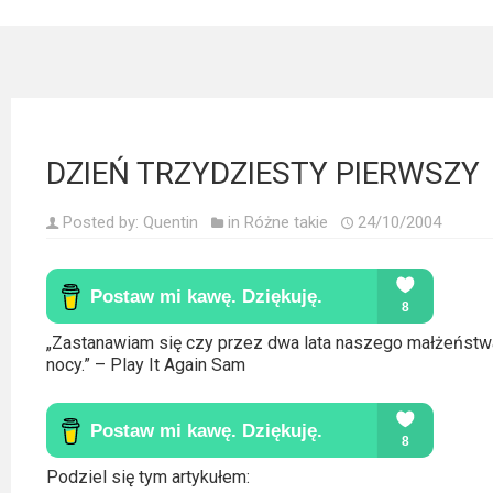
Kategorie
Bollywood
&
s-
ka
DZIEŃ TRZYDZIESTY PIERWSZY
Filmy
Posted by:
Quentin
in
Różne takie
24/10/2004
dokumentalne
Horrory
Kino
„Zastanawiam się czy przez dwa lata naszego małżeństwa
azjatyckie
nocy.” – Play It Again Sam
Kino
europejskie
Podziel się tym artykułem: