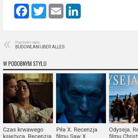
Kino
polskie
Facebook
Twitter
Email
LinkedIn
Komedie
Korea
Poprzedni wpis:
Południowa
BUDOWLANI UBER ALLES
Filmy
W PODOBNYM STYLU
oparte
na
faktach
Thrillery
Streaming
Amazon
Czas krwawego
Piła X. Recenzja
Odyseja. R
Prime
księżyca. Recenzja
filmu Saw X
filmu Chris