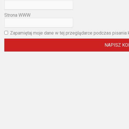
2023
2022
Strona WWW
2021
Zapamiętaj moje dane w tej przeglądarce podczas pisania 
2020
2019
2018
2016
2017
2015
2014