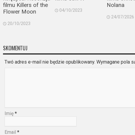
filmu Killers of the
Nolana
Video
04/10/2023
Flower Moon
24/07/2026
Apple
20/10/2023
TV
+
SKOMENTUJ
Disney+
Twó adres e-mail nie będzie opublikowany. Wymagane pola 
HBO
Max
Netflix
Sky
Showtime
Imię
*
Podsumowania
Email
*