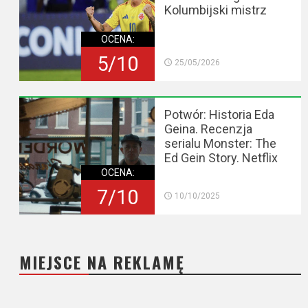
Kolumbijski mistrz
OCENA:
5/10
25/05/2026
Potwór: Historia Eda
Geina. Recenzja
serialu Monster: The
Ed Gein Story. Netflix
OCENA:
7/10
10/10/2025
MIEJSCE NA REKLAMĘ