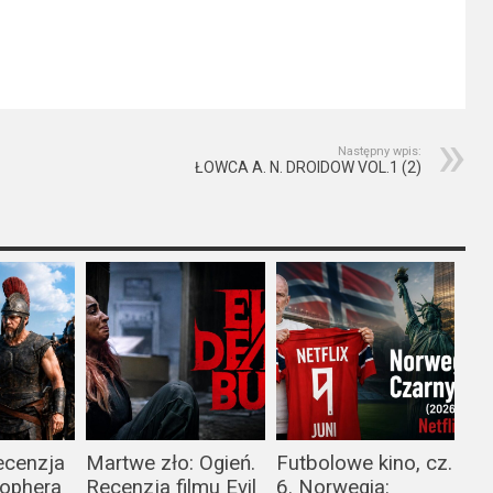
Następny wpis:
ŁOWCA A. N. DROIDOW VOL.1 (2)
ecenzja
Martwe zło: Ogień.
Futbolowe kino, cz.
tophera
Recenzja filmu Evil
6. Norwegia: