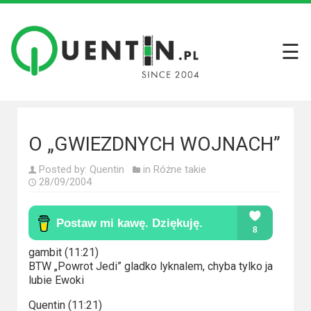
☰
Filmy
Wszystkie
recenzje
filmów
O „GWIEZDNYCH WOJNACH”
Krótkie
Posted by:
Quentin
in
Różne takie
recenzje
28/09/2004
Seriale
Wszystkie
gambit (11:21)
recenzje
BTW „Powrot Jedi” gladko lyknalem, chyba tylko ja
seriali
lubie Ewoki
Quentin (11:21)