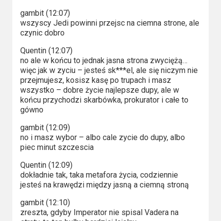
gambit (12:07)
wszyscy Jedi powinni przejsc na ciemna strone, ale
czynic dobro
Quentin (12:07)
no ale w końcu to jednak jasna strona zwyciężą…
więc jak w zyciu – jesteś sk***el, ale się niczym nie
przejmujesz, kosisz kasę po trupach i masz
wszystko – dobre życie najlepsze dupy, ale w
końcu przychodzi skarbówka, prokurator i całe to
gówno
gambit (12:09)
no i masz wybor – albo cale zycie do dupy, albo
piec minut szczescia
Quentin (12:09)
dokładnie tak, taka metafora życia, codziennie
jesteś na krawędzi między jasną a ciemną stroną
gambit (12:10)
zreszta, gdyby Imperator nie spisal Vadera na