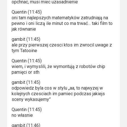
opchnac, musi miec uzasadnienie
Quentin (11:45)
oni tam najlepszych matematyków zatrudniają na
pewno i oni liczą ile minut co ma trwać… taki film to
jak równanie
gambit (11:45)
ale przy pierwszej czesci ktos im zwrocil uwage z
tym Tatooine
Quentin (11:45)
wiem, i wymyslili, że wymontują z robotów chip
pamięci or sth
gambit (11:45)
odpowiedz byla cos w stylu „aa, to najwyzej w
kolejnych czesciach im pamiec podczas jakiejs
sceny wykasujemy”
Quentin (11:45)
no własnie
gambit (11:46)