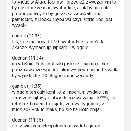
to widać w Ataku Klonów… przecież zwyczajnym to
by nie mógł władać swobodnie, a jak by mu dali
proporcjonalny to by go zaraz zaciukali… nie
pamietam, z Dooku chyba walczył.. Chris Lee jest
wysoki
gambit (11:33)
tak, Lee ma ponad 1.90 swobodnie… ale Yoda
skacze, wymachuje lapkami i w ogole
Quentin (11:34)
no właśnie, Yoda jest taki piskorz… na moje oko
poszukiwacze wpadek filmowych w scenie tej walki
by wynaleźli z 10 długości miecza Jody
gambit (11:35)
w ogole ten caly konflikt z imperium wydaje sie
strasznie lajtowy i latwy do rozwiazania… k***a, ile
rebelii z Lukiem to zajelo, ze dwa tygodnie, z
miesiac? Rok to maks, bo sie na Hoth obijali
Quentin (11:36)
i to z wiejskim chłopakiem od wideł i gnoju!