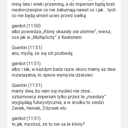
miną lata i wieki przeminą, a do imperium będą brali
niedorozwojów co nie zakumają nawet co i jak… tych
co nie będą umieli uciec przed siatką
gambit (11:50)
albo powiedza „Klony okazaly sie ulomne”, wiesz,
cos jak w „Multiplicity” z Keatonem
Quentin (11:51)
ano, myślę, że się ich pozbedą
gambit (11:51)
albo i tak, w kazdym badz razie skoro mamy az dwa
rozwiazania, to spece wymysla dziesiec
Quentin (11:51)
mamy dwa, bo nam się myśleć nie chce…
szturmowcy imperium tylko przez te „mundury”
wyglądają futurystycznie, a w środku to siedzi
Zenek, Heniek, Żdzisek etc.
gambit (11:51)
to jak, myslisz, ze to nie sa te klony?