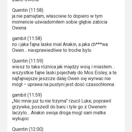
Quentin (11:58)
ja nie pamiętam, własciwie to dopiero w tym
momencie uświadomiłem sobie głębie zabicia
Owena
gambit (11:58)
no i jaka fajna laske mial Anakin, a jaka ch***wa
Owen… niesprawiedliwe to troche bylo
Quentin (11:59)
wiesz to taka róznica jak między wsią i miastem…
wszystkie fajne laski pojechały do Mos Eisley, a te
najfajniejsze jeszcze dalej Owen się wyrwac nie
mógł – uprawa na pustyni jest dość czasochłonna
gambit (11:59)
„Nic mnie juz tu nie trzyma” rzucil Luke, poprawil
grzywke, poszedl do baru i tyle go z Owenem
laczylo… Anakin swoja droga mogl sam matke
wykupic
Quentin (12:00)