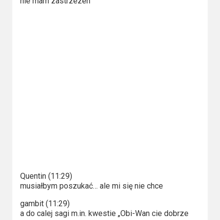
nie mam zastrzezen
2023
2022
2021
2020
2019
2018
2016
2017
Quentin (11:29)
2015
musiałbym poszukać… ale mi się nie chce
2014
gambit (11:29)
a do calej sagi m.in. kwestie „Obi-Wan cie dobrze