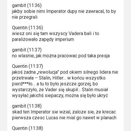
gambit (11:36)
jakby sobie nimi Imperator dupy nie zawracal, to by
nie przegrali
Quentin (11:36)
wiesz oni się tam wszyscy Vadera bali i to
paraliżowało zapędy imperium
gambit (11:37)
no wlasnie, jak mozna pracowac pod taka presja
Quentin (11:37)
jakoś żadna „rewolucja” pod okiem silnego lidera nie
przetrwała – Stalin, Hitler… w końcu wszystko
pierd***ło… a tu to było jeszcze gorzej, bo
wystarczyło, że Vader się skupił… Stalin musiał
wysyłać jakichś siepaczy, można się było ukryć
gambit (11:38)
skad ten Imperator sie wzial, zaloze sie, ze krecac
pierwsza czesc Lucas nie mial go nawet w planach
Quentin (11:38)