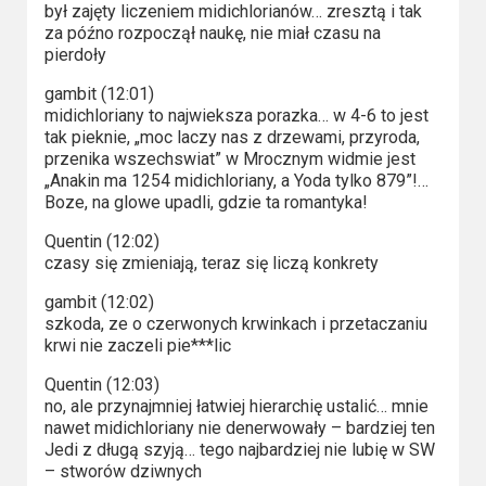
był zajęty liczeniem midichlorianów… zresztą i tak
za późno rozpoczął naukę, nie miał czasu na
pierdoły
gambit (12:01)
midichloriany to najwieksza porazka… w 4-6 to jest
tak pieknie, „moc laczy nas z drzewami, przyroda,
przenika wszechswiat” w Mrocznym widmie jest
„Anakin ma 1254 midichloriany, a Yoda tylko 879”!…
Boze, na glowe upadli, gdzie ta romantyka!
Quentin (12:02)
czasy się zmieniają, teraz się liczą konkrety
gambit (12:02)
szkoda, ze o czerwonych krwinkach i przetaczaniu
krwi nie zaczeli pie***lic
Quentin (12:03)
no, ale przynajmniej łatwiej hierarchię ustalić… mnie
nawet midichloriany nie denerwowały – bardziej ten
Jedi z długą szyją… tego najbardziej nie lubię w SW
– stworów dziwnych