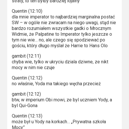
straty, to ten bylby bardziej lojalny
Quentin (12:10)
dla mnie imperator to najbardziej marginalna postać
SW – w ogóle nie zwracam na niego uwagi, stąd nie
bardzo rozumiałem wszystkie gadki o Mrocznym
Widmie, że Palpatine to Imperator tylko jeszcze o
tym nie wie… no, ale czego się spodziewać po
gościu, który długo myślał że Harrie to Hans Olo
gambit (12:11)
chyba wie, tylko w ukryciu dziala dziwne, ze nikt
mocy w nim nie czuje
Quentin (12:12)
no właśnie, Yoda ma takiego węcha przecież
gambit (12:12)
btw, w imperium Obi mowi, ze byl uczniem Yody, a
byl Qui-Gona
Quentin (12:13)
może był u Yody na korkach… „Prywatna szkoła
Mocy”