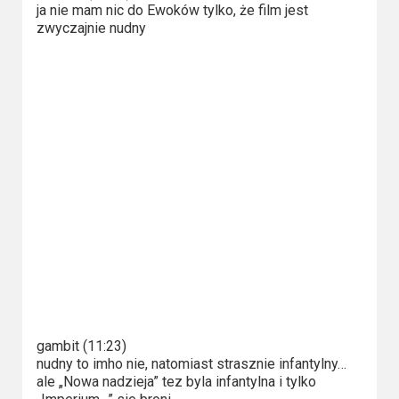
Kategorie
ja nie mam nic do Ewoków tylko, że film jest
zwyczajnie nudny
Bollywood
&
s-
ka
Filmy
dokumentalne
Horrory
Kino
azjatyckie
Kino
gambit (11:23)
europejskie
nudny to imho nie, natomiast strasznie infantylny…
ale „Nowa nadzieja” tez byla infantylna i tylko