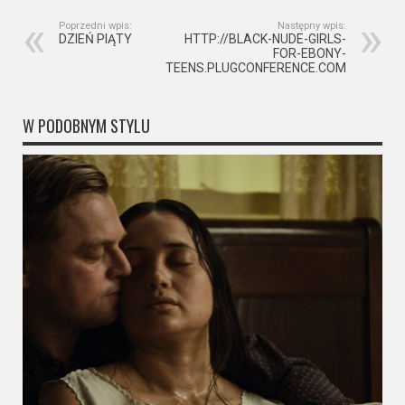
Poprzedni wpis:
Następny wpis:
DZIEŃ PIĄTY
HTTP://BLACK-NUDE-GIRLS-
FOR-EBONY-
TEENS.PLUGCONFERENCE.COM
W PODOBNYM STYLU