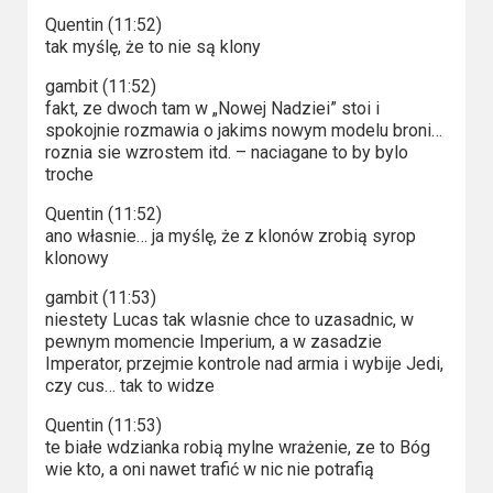
Quentin (11:52)
tak myślę, że to nie są klony
gambit (11:52)
fakt, ze dwoch tam w „Nowej Nadziei” stoi i
spokojnie rozmawia o jakims nowym modelu broni…
roznia sie wzrostem itd. – naciagane to by bylo
troche
Quentin (11:52)
ano własnie… ja myślę, że z klonów zrobią syrop
klonowy
gambit (11:53)
niestety Lucas tak wlasnie chce to uzasadnic, w
pewnym momencie Imperium, a w zasadzie
Imperator, przejmie kontrole nad armia i wybije Jedi,
czy cus… tak to widze
Quentin (11:53)
te białe wdzianka robią mylne wrażenie, ze to Bóg
wie kto, a oni nawet trafić w nic nie potrafią