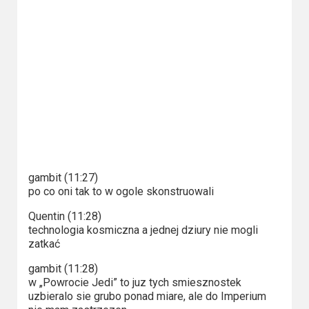
Video
Apple
TV
+
Disney+
HBO
Max
gambit (11:27)
po co oni tak to w ogole skonstruowali
Netflix
Quentin (11:28)
Sky
technologia kosmiczna a jednej dziury nie mogli
zatkać
Showtime
gambit (11:28)
Podsumowania
w „Powrocie Jedi” to juz tych smiesznostek
uzbieralo sie grubo ponad miare, ale do Imperium