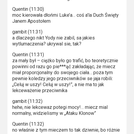
Quentin (11:30)
moc kierowała dłońmi Luke’a… coś a’la Duch Święty
Janem Apostołem
gambit (11:31)
a dlaczego nikt Yody nie zabil, sa jakies
wytlumaczenia? ukrywal sie, tak?
Quentin (11:31)
za mały był – ciężko było go trafić, bo teoretycznie
powinni od razu go pie***ąć zakładając, że miecz
miał proporcjonalny do swojego ciała… poza tym
pewnie koledzy jego przeciwników se jaja robili:
„Celuj w uszy! Celuj w uszy!”, a nie ma to jak
lekceważenie przeciwnika
gambit (11:32)
hehe, nie lekcewaz potegi mocy!… miecz mial
normalny, widzielismy w „Ataku Klonow”
Quentin (11:32)
no właśnie z tym mieczem to tak dziwnie, bo różnie