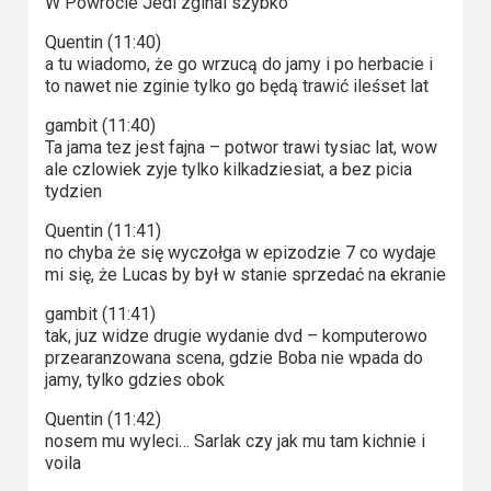
W Powrocie Jedi zginal szybko
Quentin (11:40)
a tu wiadomo, że go wrzucą do jamy i po herbacie i
to nawet nie zginie tylko go będą trawić ileśset lat
gambit (11:40)
Ta jama tez jest fajna – potwor trawi tysiac lat, wow
ale czlowiek zyje tylko kilkadziesiat, a bez picia
tydzien
Quentin (11:41)
no chyba że się wyczołga w epizodzie 7 co wydaje
mi się, że Lucas by był w stanie sprzedać na ekranie
gambit (11:41)
tak, juz widze drugie wydanie dvd – komputerowo
przearanzowana scena, gdzie Boba nie wpada do
jamy, tylko gdzies obok
Quentin (11:42)
nosem mu wyleci… Sarlak czy jak mu tam kichnie i
voila