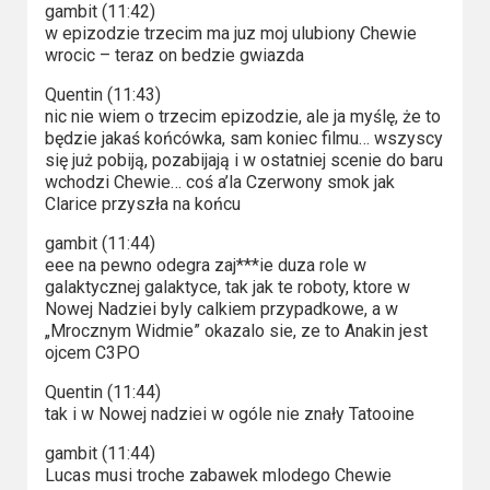
gambit (11:42)
w epizodzie trzecim ma juz moj ulubiony Chewie
wrocic – teraz on bedzie gwiazda
Quentin (11:43)
nic nie wiem o trzecim epizodzie, ale ja myślę, że to
będzie jakaś końcówka, sam koniec filmu… wszyscy
się już pobiją, pozabijają i w ostatniej scenie do baru
wchodzi Chewie… coś a’la Czerwony smok jak
Clarice przyszła na końcu
gambit (11:44)
eee na pewno odegra zaj***ie duza role w
galaktycznej galaktyce, tak jak te roboty, ktore w
Nowej Nadziei byly calkiem przypadkowe, a w
„Mrocznym Widmie” okazalo sie, ze to Anakin jest
ojcem C3PO
Quentin (11:44)
tak i w Nowej nadziei w ogóle nie znały Tatooine
gambit (11:44)
Lucas musi troche zabawek mlodego Chewie