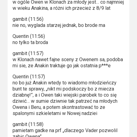
w ogóle Owen w Klonach za młody jest… co najmniej
w wieku Anakina, a różni ich przecież z 8/9 lat
gambit (11:56)
nie no, wyglada starzej jednak, bo brode ma
Quentin (11:56)
no tylko ta broda
gambit (11:57)
w Klonach nawet fajne sceny z Owenem sa, podoba
mi sie, ze Anakin traktuje go jak ostatnia p***e
Quentin (11:57)
no bo już Anakin wtedy to wiadomo młodzieńczy
bunt te sprawy, „nikt mi podskoczy bo z miecza
dziabnę!”, a i Owen taki wiejski parobek to co się
dziwić… w sumie dziwnie tak patrzeć na młodych
Owena i Beru, a potem skontrastować to ze
spalonymi szkieletami w Nowej nadziei
gambit (11:58)
pamietam gadke na prf „dlaczego Vader pozwolil
zabic Owena”