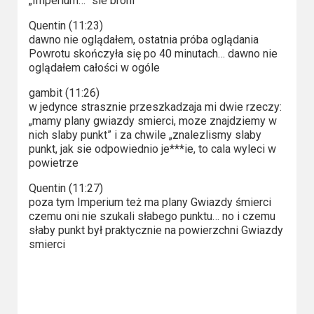
Kino
„Imperium…” sie broni
polskie
Quentin (11:23)
dawno nie oglądałem, ostatnia próba oglądania
Komedie
Powrotu skończyła się po 40 minutach… dawno nie
oglądałem całości w ogóle
Korea
gambit (11:26)
Południowa
w jedynce strasznie przeszkadzaja mi dwie rzeczy:
„mamy plany gwiazdy smierci, moze znajdziemy w
Filmy
nich slaby punkt” i za chwile „znalezlismy slaby
punkt, jak sie odpowiednio je***ie, to cala wyleci w
oparte
powietrze
na
Quentin (11:27)
faktach
poza tym Imperium też ma plany Gwiazdy śmierci
czemu oni nie szukali słabego punktu… no i czemu
Thrillery
słaby punkt był praktycznie na powierzchni Gwiazdy
smierci
Streaming
Amazon
Prime