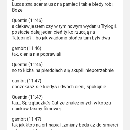
Lucas zna scenariusz na pamiec i takie bledy robi,
Boze
Quentin (11:46)
a ciekaw jestem czy w tym nowym wydaniu Trylogii,
postacie dalej jeden cień tylko rzucają na
Tatooine?… bo jak wiadomo słońca tam były dwa
gambit (11:46)
tak, cienia nie poprawiali
Quentin (11:46)
no to kicha, na pierdołach się skupili niepotrzebnie
gambit (11:47)
doczekasz sie kiedys i dwoch cieni, spokojnie
Quentin (11:47)
taa… Sprzątaczka’s Cut ze znalezionych w koszu
scinków tasmy filmowej
gambit (11:47)
tak jak ktos na prf napial „zmiany beda az do smierci