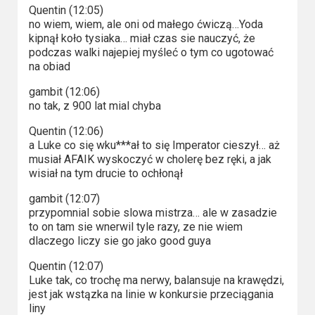
Quentin (12:05)
no wiem, wiem, ale oni od małego ćwiczą…Yoda
kipnął koło tysiaka… miał czas sie nauczyć, że
podczas walki najepiej myśleć o tym co ugotować
na obiad
gambit (12:06)
no tak, z 900 lat mial chyba
Quentin (12:06)
a Luke co się wku***ał to się Imperator cieszył… aż
musiał AFAIK wyskoczyć w cholerę bez ręki, a jak
wisiał na tym drucie to ochłonął
gambit (12:07)
przypomnial sobie slowa mistrza… ale w zasadzie
to on tam sie wnerwil tyle razy, ze nie wiem
dlaczego liczy sie go jako good guya
Quentin (12:07)
Luke tak, co trochę ma nerwy, balansuje na krawędzi,
jest jak wstązka na linie w konkursie przeciągania
liny