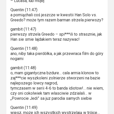
– Lucasa, lub mojej”
Quentin (11:47)
a pomiąchali coś jeszcze w kwestii Han Solo vs.
Greedo? może tym razem barman strzela pierwszy?
gambit (11:47)
pierwszy strzela Greedo – spi***ili to strasznie, jak
Han sie smie lajdakiem teraz nazywac!
Quentin (11:48)
ano, niby taka pierdółka, a jak przewraca film do góry
nogami
gambit (11:48)
o, mam gigantyczna bzdure… cala armia klonow to
zaj***cie wyszkoleni zolnierze stworzeni na bazie
najlepszego lowcy nagrod,
tymczasem w serii 4-6 to banda idiotow!… nie wiem,
czy oni cokolwiek tam wlasciwie zdzialali… w
„Powrocie Jedi” sa juz parodia samych siebie
Quentin (11:49)
wiesz, może ich wszystkich wystrzelają w trójce…