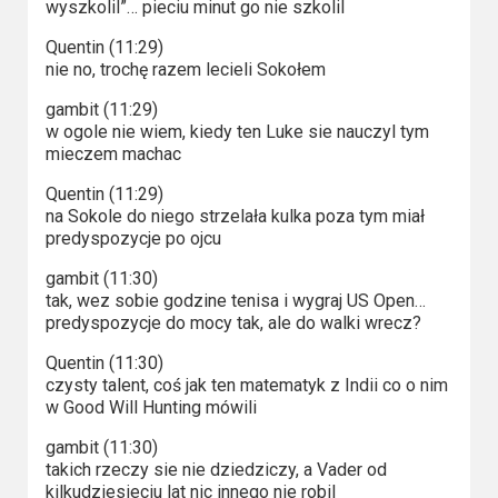
wyszkolil”… pieciu minut go nie szkolil
Quentin (11:29)
nie no, trochę razem lecieli Sokołem
gambit (11:29)
w ogole nie wiem, kiedy ten Luke sie nauczyl tym
mieczem machac
Quentin (11:29)
na Sokole do niego strzelała kulka poza tym miał
predyspozycje po ojcu
gambit (11:30)
tak, wez sobie godzine tenisa i wygraj US Open…
predyspozycje do mocy tak, ale do walki wrecz?
Quentin (11:30)
czysty talent, coś jak ten matematyk z Indii co o nim
w Good Will Hunting mówili
gambit (11:30)
takich rzeczy sie nie dziedziczy, a Vader od
kilkudziesieciu lat nic innego nie robil