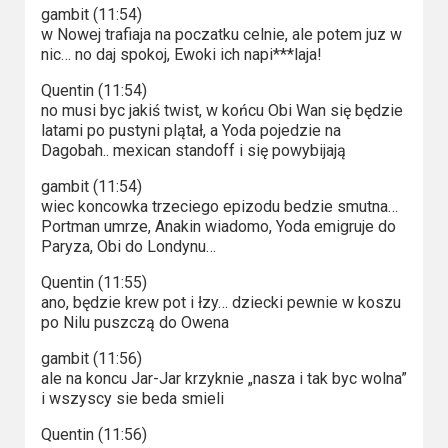
gambit (11:54)
w Nowej trafiaja na poczatku celnie, ale potem juz w
nic… no daj spokoj, Ewoki ich napi***laja!
Quentin (11:54)
no musi byc jakiś twist, w końcu Obi Wan się będzie
latami po pustyni plątał, a Yoda pojedzie na
Dagobah.. mexican standoff i się powybijają
gambit (11:54)
wiec koncowka trzeciego epizodu bedzie smutna…
Portman umrze, Anakin wiadomo, Yoda emigruje do
Paryza, Obi do Londynu…
Quentin (11:55)
ano, będzie krew pot i łzy… dziecki pewnie w koszu
po Nilu puszczą do Owena
gambit (11:56)
ale na koncu Jar-Jar krzyknie „nasza i tak byc wolna”
i wszyscy sie beda smieli
Quentin (11:56)