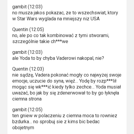
gambit (12:03)
no musza jakos pokazac, ze to wszechswiat, ktory
w Star Wars wyglada na mniejszy niz USA
Quentin (12:05)
no, ale po co tak kombinować z tymi stworami,
szczególnie takie ch***we
gambit (12:03)
ale Yoda to by chyba Vaderowi nakopal, nie?
Quentin (12:03)
nie sądzę, Vadera pokonać mogły co najwyżej swoje
emocje, uczucie do syna, więź… Yodę by rozp***lił
mogąc się wk***ić kiedy tylko zechce… Yoda musiał
uważać, bo jak by się zdenerwował to by go łyknęła
ciemna strona
gambit (12:05)
ten gniew w polaczeniu z ciemna moca to rowniez
bzdurka… no sprobuj sie z kims bic bedac
obojetnym