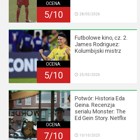
OCENA:
5/10
28/05/2026
Futbolowe kino, cz. 2.
James Rodriguez:
Kolumbijski mistrz
OCENA:
5/10
25/05/2026
Potwór: Historia Eda
Geina. Recenzja
serialu Monster: The
Ed Gein Story. Netflix
OCENA:
7/10
10/10/2025