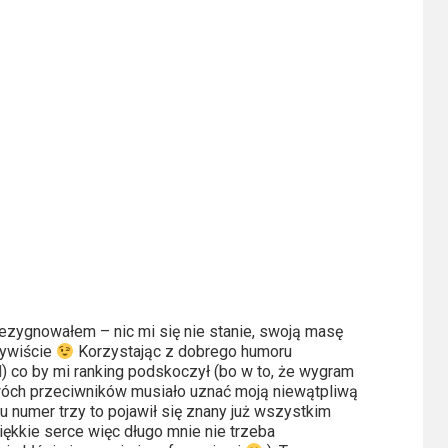
ezygnowałem – nic mi się nie stanie, swoją masę
zywiście
Korzystając z dobrego humoru
l
) co by mi ranking podskoczył (bo w to, że wygram
 Dwóch przeciwników musiało uznać moją niewątpliwą
 numer trzy to pojawił się znany już wszystkim
iękkie serce więc długo mnie nie trzeba