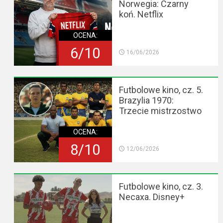
Norwegia: Czarny
koń. Netflix
OCENA:
6/10
16/06/2026
Futbolowe kino, cz. 5.
Brazylia 1970:
Trzecie mistrzostwo
OCENA:
8/10
12/06/2026
Futbolowe kino, cz. 3.
Necaxa. Disney+