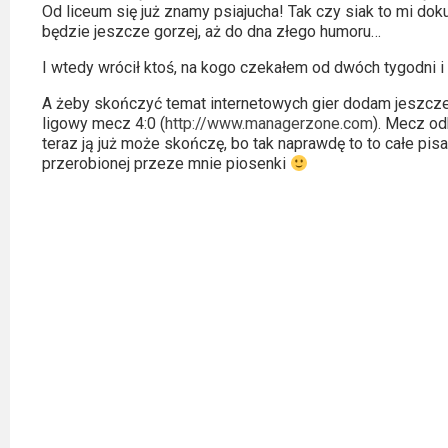
2023
Od liceum się już znamy psiajucha! Tak czy siak to mi dok
będzie jeszcze gorzej, aż do dna złego humoru…
2022
I wtedy wrócił ktoś, na kogo czekałem od dwóch tygodni i
2021
A żeby skończyć temat internetowych gier dodam jeszcze
ligowy mecz 4:0 (
http://www.managerzone.com
). Mecz odb
2020
teraz ją już może skończę, bo tak naprawdę to to całe pi
przerobionej przeze mnie piosenki
2019
2018
2016
2017
2015
2014