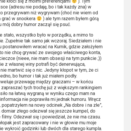
ie kłóci się z moimi preferencjami
). Tym
ce (adresu nie podaję, bo i tak każdy zna) w
w to przegrywam niż wygrywam (choć nie wiem od
ia grać w snookera
) ale tym razem byłem górą
 mój dobry humor zaczął się psuć.
nie stało, wszystko było w porządku, a mimo to
 Zupełnie tak samo jak wczoraj. Siedziałem i nie
cu postanowiłem wracać na Kurnik, gdzie założyłem
to nie chcę grywać ze swojego właściwego konta,
ucieczce (nieee, nie mam obsesji na tym punkcie ;))
e z własnej winy potrafi być denerwująca,
nie martwić się o nic. Jedyny kłopot w tym, że ci
edno, bo humor i tak już miałem podły.
niweluje przewagę między graczami – w końcu
 zapraszać tych trochę już z większym rankingiem
skusiło na łatwą wygraną w wyniku czego mam na
informacja nie poprawiła mi jednak humoru. Wręcz
, popatrzyłem na nowy odcinek „Na dobre i na złe”,
a domiar złego odezwał się jeszcze kumpel, do
 filmy. Odezwał się i powiedział, że nie ma czasu.
łopak jest zapracowany i nie w głowie mu moje
nie wykroić godzinki lub dwóch dla starego kumpla.