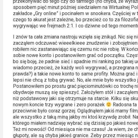
przekonywać do tego czy do tamtego (no chyba, że wyraźn
Video
sposobem pięć minut później siedziałem na Wirtualnej Pols
zakładce „Gry online” i pocinałem w snookera. Częściej 
czego to akurat jest zależne, bo przecież co to za filozof
Apple
wygrywając we frejmach 2:1. I co dziwne od tego momentu
TV
I znów ta cała zmiana nastroju wzięła się znikąd. Nic się 
+
zacząłem odczuwać wieeelkieee znudzenie i zobojętnienie.
robiłem nic zastanawiając się czemu nic nie robię. W koń
Disney+
sobie nowe konto i postanowiłem grać od początku. Częs
bo się boję, że padnie sieć i spadnie mi ranking po takiej 
HBO
wiadomo przecież, że każdy woli wygrywać, a przegrana ni
prawda?) a takie nowe konto to same profity. Można grać i 
Max
lepsi nie chcą z tobą grywać. No, ale mnie było wszystko j
Postanowiłem po prostu grać pięciominutówki co trochę 
Netflix
obydwoje muszą się spieszyć. Założyłem stół i zacząłem
niż podstawowy jaki się otrzymuje na starcie. Kilku się 
Sky
nowym koncie trzy wygrane i zero porażek
Radosna ta 
przeciwnie było coraz gorzej. Oglądnąłem jakiś marny film
Showtime
ale wszystko z taką miną jakby mi ktoś krzywdę zrobił. N
którego miałem nadzieję wybrać się dzisiaj po jakieś nowe
Podsumowania
Też mi nowość! Od miesiąca nie ma czasu! Ja wiem, że ch
głupoty, ale są chyba jakieś granice. Żeby przez miesiąc 