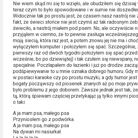
Kategorie
Nie wiem skąd mi się to wzięło, ale obudziłem się dzisia
teraz czym to było spowodowane i w sumie nie doszedł
Bollywood
Widocznie tak po prostu jest, że czasem nasz nastrój nie
fakt, że świeci słońce nie jest czymś aż tak radosnym żeb
&
świeciło, a nastrój miałem pod psem. No, ale oczywiście
s-
przyjąłem w ciemno, że to pewnie zasługa wcześniejszego 
ka
moją siecią, która raz jest, a potem znowu jej nie ma i ch
wyłączyłem komputer i położyłem się spać. Szczególnie, 
pierwszy raz od dwóch tygodni położyłem się spać przed
Filmy
wcześnie, bo po dziewiątej) i tak czułem się niewspany, n
dokumentalne
specjalnie. Poczłapałem do łazienki i już po drodze zacz
podśpiewywanie to u mnie oznaka dobrego humoru. Gdy ma
Horrory
w postaci karaoke czy po prostu muzyki, a gdy humor jes
bogaty począwszy od piosenek znanych aż po moje prywa
było problemu z jego doborem. Zawsze jednak jest tak, ż
Kino
tą, którą śpiewam częściej przetykając ją tylko innymi pio
azjatyckie
o taki:
A ja mam psa, małego psa
Kino
Przyniosłem go z podwórka.
europejskie
A ja mam psa, małego psa
Na dywan mi nasiurkał.
La la la la la