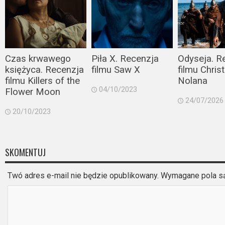
Czas krwawego
Piła X. Recenzja
Odyseja. R
księżyca. Recenzja
filmu Saw X
filmu Chris
filmu Killers of the
Nolana
04/10/2023
Flower Moon
24/07/2026
20/10/2023
SKOMENTUJ
Twó adres e-mail nie będzie opublikowany. Wymagane pola 