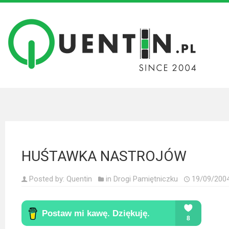
Filmy
Wszystkie
recenzje
filmów
Krótkie
recenzje
HUŚTAWKA NASTROJÓW
Seriale
Wszystkie
Posted by:
Quentin
in
Drogi Pamiętniczku
19/09/200
recenzje
seriali