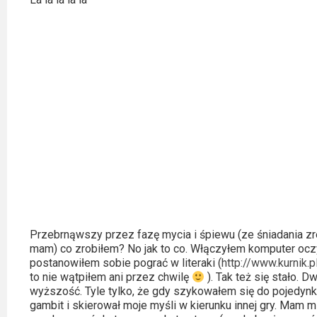
Kino
polskie
Komedie
Korea
Południowa
Filmy
oparte
na
faktach
Thrillery
Przebrnąwszy przez fazę mycia i śpiewu (ze śniadania zr
mam) co zrobiłem? No jak to co. Włączyłem komputer oc
Streaming
postanowiłem sobie pograć w literaki (
http://www.kurnik.p
to nie wątpiłem ani przez chwilę
). Tak też się stało.
Amazon
wyższość. Tyle tylko, że gdy szykowałem się do pojedynku
gambit i skierował moje myśli w kierunku innej gry. Mam m
Prime