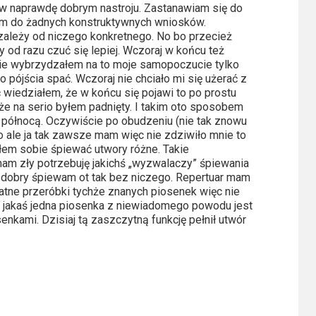
j w naprawdę dobrym nastroju. Zastanawiam się do
em do żadnych konstruktywnych wniosków.
 zależy od niczego konkretnego. No bo przecież
y od razu czuć się lepiej. Wczoraj w końcu też
 nie wybrzydzałem na to moje samopoczucie tylko
pójścia spać. Wczoraj nie chciało mi się użerać z
oć wiedziałem, że w końcu się pojawi to po prostu
że na serio byłem padnięty. I takim oto sposobem
 północą. Oczywiście po obudzeniu (nie tak znowu
o ale ja tak zawsze mam więc nie zdziwiło mnie to
ąłem sobie śpiewać utwory różne. Takie
m zły potrzebuję jakichś „wyzwalaczy” śpiewania
t dobry śpiewam ot tak bez niczego. Repertuar mam
tne przeróbki tychże znanych piosenek więc nie
e jakaś jedna piosenka z niewiadomego powodu jest
senkami. Dzisiaj tą zaszczytną funkcję pełnił utwór