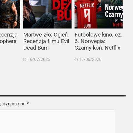
ecenzja
Martwe zło: Ogień.
Futbolowe kino, cz.
tophera
Recenzja filmu Evil
6. Norwegia:
Dead Burn
Czarny koń. Netflix
16/07/2026
16/06/2026
są oznaczone
*