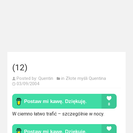
Kategorie
Bollywood
&
s-
ka
Filmy
dokumentalne
(12)
Horrory
Posted by:
Quentin
in
Złote myśli Quentina
03/09/2004
Kino
azjatyckie
Kino
W ciemno łatwo trafić – szczególnie w nocy.
europejskie