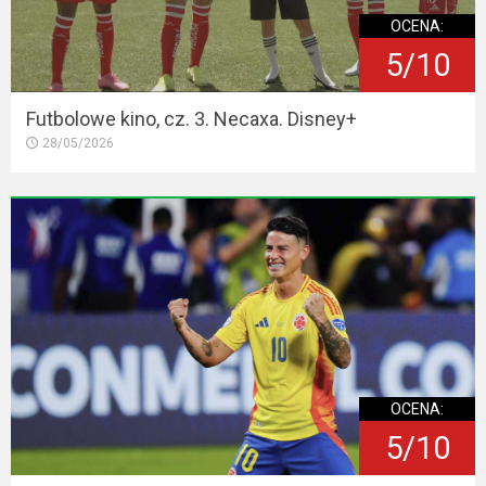
OCENA:
5/10
Futbolowe kino, cz. 3. Necaxa. Disney+
28/05/2026
OCENA:
5/10