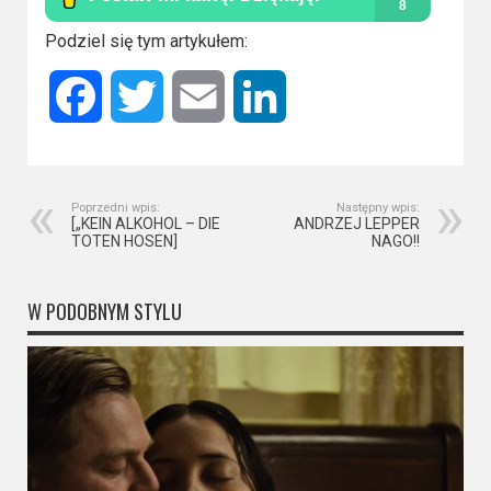
Kino
polskie
Podziel się tym artykułem:
Komedie
Facebook
Twitter
Email
LinkedIn
Korea
Południowa
Filmy
Poprzedni wpis:
Następny wpis:
[„KEIN ALKOHOL – DIE
ANDRZEJ LEPPER
oparte
TOTEN HOSEN]
NAGO!!
na
faktach
W PODOBNYM STYLU
Thrillery
Streaming
Amazon
Prime