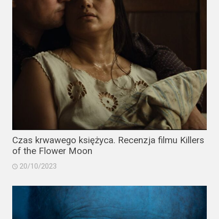
Video
Apple
TV
+
Disney+
HBO
Max
Czas krwawego księżyca. Recenzja filmu Killers
Netflix
of the Flower Moon
Sky
20/10/2023
Showtime
Podsumowania