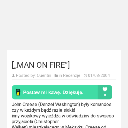
Kategorie
Bollywood
&
s-
ka
Filmy
dokumentalne
[„MAN ON FIRE”]
Horrory
Posted by:
Quentin
in
Recenzje
01/08/2004
Kino
azjatyckie
John Creese (Denzel Washington) były komandos
Kino
czy w każdym bądź razie siakiś
europejskie
inny wojskowy wyjeżdża w odwiedziny do swojego
przyjaciela (Christopher
Walken) mieszkającego w Meksyku. Creese od