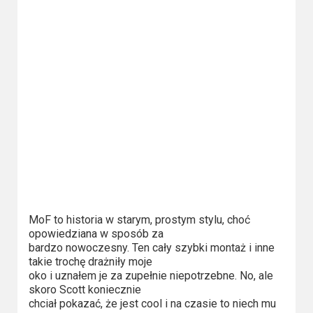
2023
2022
2021
2020
2019
2018
2016
MoF to historia w starym, prostym stylu, choć
2017
opowiedziana w sposób za
bardzo nowoczesny. Ten cały szybki montaż i inne
2015
takie trochę drażniły moje
oko i uznałem je za zupełnie niepotrzebne. No, ale
2014
skoro Scott koniecznie
chciał pokazać, że jest cool i na czasie to niech mu