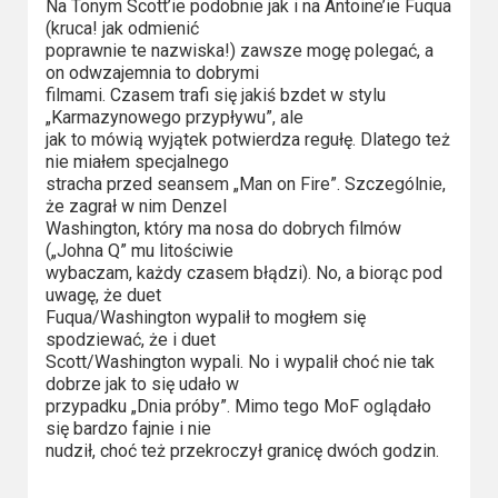
Na Tonym Scott’ie podobnie jak i na Antoine’ie Fuqua
Video
(kruca! jak odmienić
poprawnie te nazwiska!) zawsze mogę polegać, a
on odwzajemnia to dobrymi
Apple
filmami. Czasem trafi się jakiś bzdet w stylu
TV
„Karmazynowego przypływu”, ale
+
jak to mówią wyjątek potwierdza regułę. Dlatego też
nie miałem specjalnego
stracha przed seansem „Man on Fire”. Szczególnie,
Disney+
że zagrał w nim Denzel
Washington, który ma nosa do dobrych filmów
HBO
(„Johna Q” mu litościwie
Max
wybaczam, każdy czasem błądzi). No, a biorąc pod
uwagę, że duet
Fuqua/Washington wypalił to mogłem się
Netflix
spodziewać, że i duet
Scott/Washington wypali. No i wypalił choć nie tak
Sky
dobrze jak to się udało w
Showtime
przypadku „Dnia próby”. Mimo tego MoF oglądało
się bardzo fajnie i nie
nudził, choć też przekroczył granicę dwóch godzin.
Podsumowania