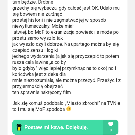
tam będzie. Drobne
grzechy się wybacza, gdy całość jest OK. Udało mu
się bowiem nie zarżnąć
prostej historii i nie zagmatwać jej w sposób
niewytłumaczalny. Może miał
łatwiej, bo MoF to ekranizacja powieści, a może po
prostu samo wyszło tak
jak wyszło czyli dobrze. Na upartego można by się
czepiać sensu i logiki
jednego wydarzenia (a jak się przyczepić to potem
rusza cała lawina „a co by
było gdyby” więc lepiej przymknąc na to oko) no i
końcówka jest z deka dla
mnie niezrozumiała, ale można przeżyć. Przeżyc i z
przyjemnością obejrzeć
ten sprawnie nakręcony film.
Jak się komuś podobało „Miasto zbrodni” na TVNie
to i mu się MoF spodoba