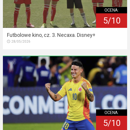
OCENA:
5/10
Futbolowe kino, cz. 3. Necaxa. Disney+
28/05/2026
OCENA:
5/10