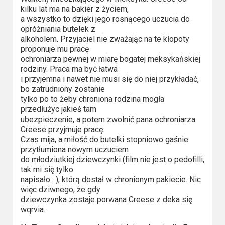
Kino
kilku lat ma na bakier z życiem,
polskie
a wszystko to dzięki jego rosnącego uczucia do
opróżniania butelek z
Komedie
alkoholem. Przyjaciel nie zważając na te kłopoty
proponuje mu pracę
Korea
ochroniarza pewnej w miarę bogatej meksykańskiej
rodziny. Praca ma być łatwa
Południowa
i przyjemna i nawet nie musi się do niej przykładać,
bo zatrudniony zostanie
Filmy
tylko po to żeby chroniona rodzina mogła
przedłużyc jakieś tam
oparte
ubezpieczenie, a potem zwolnić pana ochroniarza.
na
Creese przyjmuje pracę.
faktach
Czas mija, a miłość do butelki stopniowo gaśnie
przytłumiona nowym uczuciem
do młodziutkiej dziewczynki (film nie jest o pedofilli,
Thrillery
tak mi się tylko
napisało : ), którą dostał w chronionym pakiecie. Nic
Streaming
więc dziwnego, że gdy
dziewczynka zostaje porwana Creese z deka się
Amazon
wqrvia.
Prime