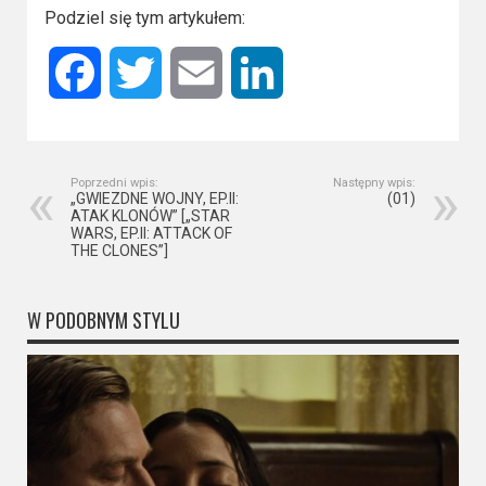
Podziel się tym artykułem:
Facebook
Twitter
Email
LinkedIn
Poprzedni wpis:
Następny wpis:
„GWIEZDNE WOJNY, EP.II:
(01)
ATAK KLONÓW” [„STAR
WARS, EP.II: ATTACK OF
THE CLONES”]
W PODOBNYM STYLU