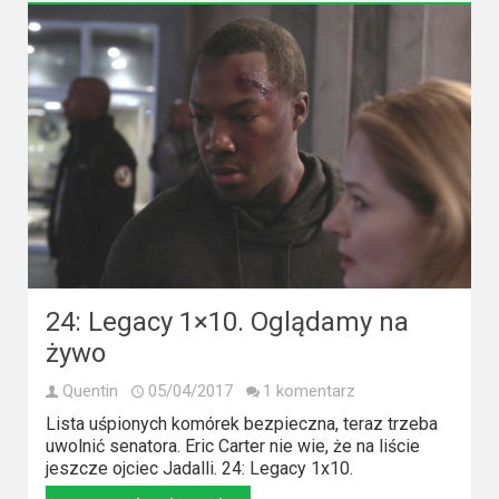
2023
2022
2021
2020
2019
2018
2016
24: Legacy 1×10. Oglądamy na
żywo
2017
Quentin
05/04/2017
1 komentarz
2015
Lista uśpionych komórek bezpieczna, teraz trzeba
uwolnić senatora. Eric Carter nie wie, że na liście
2014
jeszcze ojciec Jadalli. 24: Legacy 1x10.