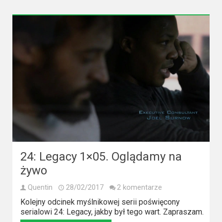
24: Legacy 1×05. Oglądamy na
żywo
Quentin
28/02/2017
2 komentarze
Kolejny odcinek myślnikowej serii poświęcony
serialowi 24: Legacy, jakby był tego wart. Zapraszam.