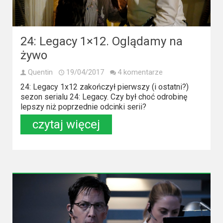
Kino
polskie
Komedie
24: Legacy 1×12. Oglądamy na
żywo
Korea
Południowa
Quentin
19/04/2017
4 komentarze
24: Legacy 1x12 zakończył pierwszy (i ostatni?)
Filmy
sezon serialu 24: Legacy. Czy był choć odrobinę
lepszy niż poprzednie odcinki serii?
oparte
czytaj więcej
na
faktach
Thrillery
Streaming
Amazon
Prime