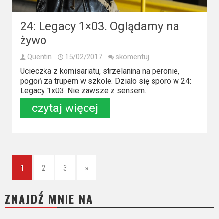
24: Legacy 1×03. Oglądamy na
żywo
Quentin
15/02/2017
skomentuj
Ucieczka z komisariatu, strzelanina na peronie,
pogoń za trupem w szkole. Działo się sporo w 24:
Legacy 1x03. Nie zawsze z sensem.
czytaj więcej
1
2
3
»
ZNAJDŹ MNIE NA