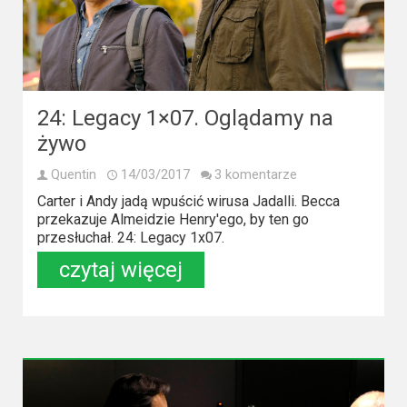
24: Legacy 1×07. Oglądamy na
żywo
Quentin
14/03/2017
3 komentarze
Carter i Andy jadą wpuścić wirusa Jadalli. Becca
przekazuje Almeidzie Henry'ego, by ten go
przesłuchał. 24: Legacy 1x07.
czytaj więcej