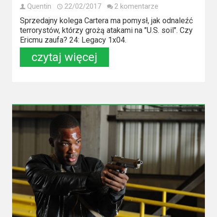
Quentin
22/02/2017
2 komentarze
Sprzedajny kolega Cartera ma pomysł, jak odnaleźć
terrorystów, którzy grożą atakami na "U.S. soil". Czy
Ericmu zaufa? 24: Legacy 1x04.
czytaj więcej