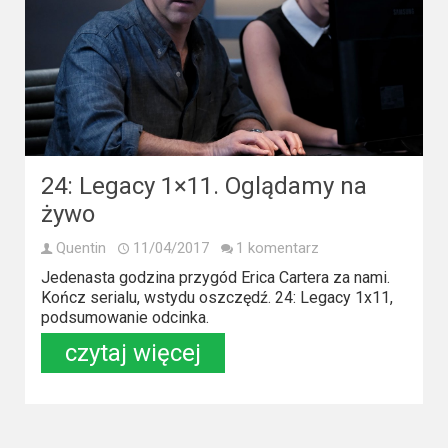
Video
Apple
TV
+
Disney+
24: Legacy 1×11. Oglądamy na
żywo
HBO
Max
Quentin
11/04/2017
1 komentarz
Jedenasta godzina przygód Erica Cartera za nami.
Netflix
Kończ serialu, wstydu oszczędź. 24: Legacy 1x11,
podsumowanie odcinka.
Sky
czytaj więcej
Showtime
Podsumowania