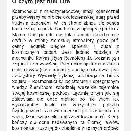
O czym jest film Life
Video
Kosmonauci z międzynarodowej stacji kosmicznej
przebywający na orbicie okołoziemskiej stają przed
Apple
trudnym zadaniem. W ich stronę zbliża się sonda
TV
kosmiczna, na pokładzie której znajdują się próbki z
Marsa. Coś poszło nie tak i sonda nieuchronnie
+
dryfuje w stronę ziemskiej atmosfery, gdzie puf,
cenny ładunek ulegnie spaleniu i dupa z
Disney+
kosmicznych badań. Jest jednak nadzieja w
mechaniku Rorym (Ryan Reynolds), że weźmie ją i
HBO
złapie. I rzeczywiście, Rory dokonuje kosmicznego
cudu, chwyta (nie osobiście) sondę a cały świat jest
Max
szczęśliwy. Wywiady, pytania, celebracja na Times
Square – kosmonauci są bohaterami i spragnionym
Netflix
wiedzy Ziemianom zdradzają wszelkie tajemnice
swojej kosmicznej podróży. Łącznie z tym jak się
Sky
załatwiają, ale dość mętnie, bo nie wiem jak
wykorzystać lejek do wszystkich potrzeb
Showtime
fizjologicznych zarówno męskich jak i żeńskich (no
wiem, takie same, ale realizacja trochę inna). Kiedy
Podsumowania
kończy się seria nadawanych na Ziemię lajwów,
kosmonauci ruszają do zbadania złapanych próbek.