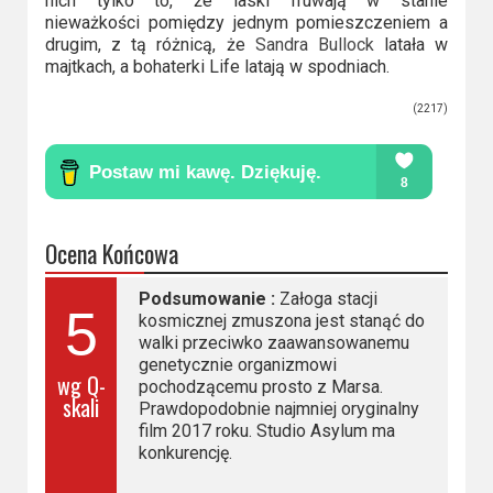
nich tylko to, że laski fruwają w stanie
nieważkości pomiędzy jednym pomieszczeniem a
drugim, z tą różnicą, że
Sandra Bullock
latała w
majtkach, a bohaterki Life latają w spodniach.
(2217)
Ocena Końcowa
Podsumowanie :
Załoga stacji
5
kosmicznej zmuszona jest stanąć do
walki przeciwko zaawansowanemu
genetycznie organizmowi
wg Q-
pochodzącemu prosto z Marsa.
skali
Prawdopodobnie najmniej oryginalny
film 2017 roku. Studio Asylum ma
konkurencję.