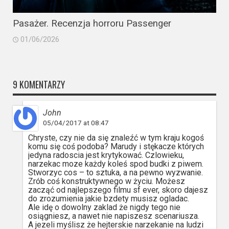
Pasażer. Recenzja horroru Passenger
01/06/2026
9 KOMENTARZY
John
05/04/2017 at 08:47
Chryste, czy nie da się znaleźć w tym kraju kogoś
komu się coś podoba? Marudy i stękacze których
jedyna radoscia jest krytykować. Czlowieku,
narzekac moze każdy koleś spod budki z piwem.
Stworzyc cos – to sztuka, a na pewno wyzwanie.
Zrób coś konstruktywnego w życiu. Możesz
zacząć od najlepszego filmu sf ever, skoro dajesz
do zrozumienia jakie bzdety musisz ogladac.
Ale idę o dowolny zaklad że nigdy tego nie
osiągniesz, a nawet nie napiszesz scenariusza.
A jezeli myślisz że hejterskie narzekanie na ludzi