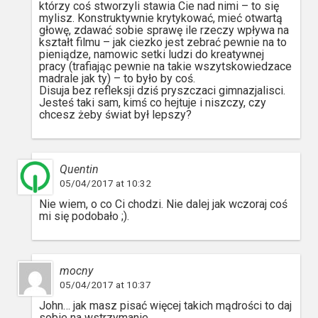
którzy coś stworzyli stawia Cie nad nimi – to się
mylisz. Konstruktywnie krytykować, mieć otwartą
głowę, zdawać sobie sprawę ile rzeczy wpływa na
kształt filmu – jak ciezko jest zebrać pewnie na to
pieniądze, namowic setki ludzi do kreatywnej
pracy (trafiając pewnie na takie wszytskowiedzace
madrale jak ty) – to było by coś.
Disuja bez refleksji dziś pryszczaci gimnazjalisci.
Jesteś taki sam, kimś co hejtuje i niszczy, czy
chcesz żeby świat był lepszy?
Quentin
05/04/2017 at 10:32
Nie wiem, o co Ci chodzi. Nie dalej jak wczoraj coś
mi się podobało ;).
mocny
05/04/2017 at 10:37
John… jak masz pisać więcej takich mądrości to daj
sobie na wstrzymanie…