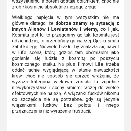
wszystkiemu, a potem dostaje odłamkiem, choć nie
zrobił kosmicie absolutnie niczego złego.
Wielkiego napięcia w tym wszystkim nie ma
głównie dlatego, że
dobrze znamy tę sytuację z
innych Alienów i Lewiatanów i wiemy, co i jak.
Kosmita jest tu, to przegońmy go tak. Kosmita jest
gdzie indziej, to przegońmy go inaczej. Ojej, kosmita
zabił kolegę. Niewiele brakło, by znalazła się nawet
w Life scena, którą gdzieś tam obśmiałem jako
gonienie się ludzia z kosmitą po poszyciu
kosmicznego statku. Na plus filmowi Life trzeba
oddać ładnie wyglądającą w stanie nieważkości
krew, choć nie sposób się oprzeć wrażeniu, że
wyższa kategoria wiekowa została tu zupełnie
niewykorzystana i sceny śmierci raczej do wielce
efektownych nie należą. A wiązanki fucków nikomu
do szczęścia nie są potrzebne, gdy są jedynie
wiązankami fucków bez polotu i innego
przeznaczenia niż wyrażenie frustracji.