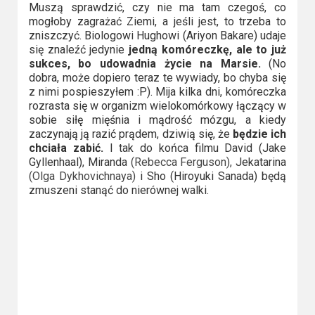
2023
Muszą sprawdzić, czy nie ma tam czegoś, co
mogłoby zagrażać Ziemi, a jeśli jest, to trzeba to
2022
zniszczyć. Biologowi Hughowi (Ariyon Bakare) udaje
się znaleźć jedynie
jedną komóreczkę, ale to już
sukces, bo udowadnia życie na Marsie.
(No
2021
dobra, może dopiero teraz te wywiady, bo chyba się
z nimi pospieszyłem :P). Mija kilka dni, komóreczka
2020
rozrasta się w organizm wielokomórkowy łączący w
sobie siłę mięśnia i mądrość mózgu, a kiedy
2019
zaczynają ją razić prądem, dziwią się, że
będzie ich
chciała zabić.
I tak do końca filmu David (Jake
2018
Gyllenhaal), Miranda
(Rebecca Ferguson),
Jekatarina
(Olga Dykhovichnaya)
i Sho (Hiroyuki Sanada) będą
zmuszeni stanąć do nierównej walki.
2016
2017
2015
2014