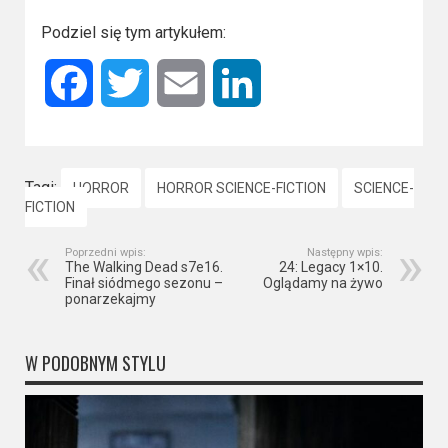
Podziel się tym artykułem:
Facebook
Twitter
Email
LinkedIn
Tagi:
HORROR
HORROR SCIENCE-FICTION
SCIENCE-
FICTION
Poprzedni wpis:
Następny wpis:
The Walking Dead s7e16.
24: Legacy 1×10.
Finał siódmego sezonu –
Oglądamy na żywo
ponarzekajmy
W PODOBNYM STYLU