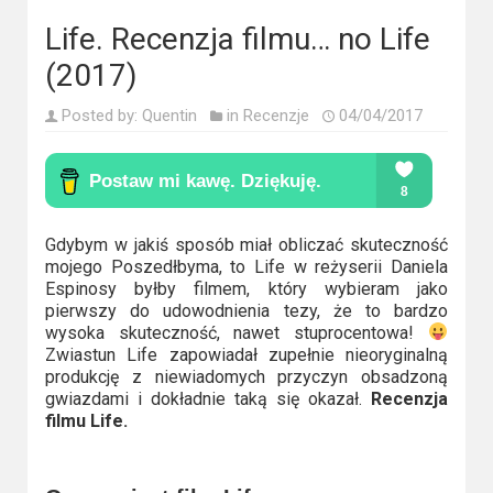
Kino
polskie
Life. Recenzja filmu… no Life
(2017)
Komedie
Posted by:
Quentin
in
Recenzje
04/04/2017
Korea
Południowa
Filmy
oparte
Gdybym w jakiś sposób miał obliczać skuteczność
mojego Poszedłbyma, to Life w reżyserii Daniela
na
Espinosy byłby filmem, który wybieram jako
faktach
pierwszy do udowodnienia tezy, że to bardzo
wysoka skuteczność, nawet stuprocentowa!
Thrillery
Zwiastun Life zapowiadał zupełnie nieoryginalną
produkcję z niewiadomych przyczyn obsadzoną
gwiazdami i dokładnie taką się okazał.
Recenzja
Streaming
filmu Life.
Amazon
Prime