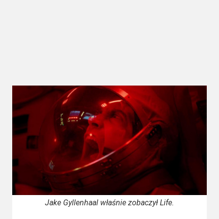
Kategorie
Bollywood
&
s-
ka
Filmy
dokumentalne
Horrory
Kino
azjatyckie
Kino
europejskie
Jake Gyllenhaal właśnie zobaczył Life.