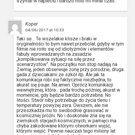
trzymal w napieciu i bardzo milo mi minal czas.
Koper
04/06/2017 at 10:33
Taki se… Te wszelakie klisze i braki w
oryginalności to bym nawet przebolał, gdyby w tym
filmie nie roiło się od idiotyzmów i elementów
fabuły wprowadzanych na zasadzie
„komplikowania sytuacji na siłę przez
scenarzystów”. Na początku non stop nadają na
Ziemię, jeden obserwuje żonę przy porodzie, druga
gada z dzieciakami ze szkół itp. Ale jak ta
komunikacja robi się faktycznie niezbędna, to
akurat się psuje. Na amen. Oprócz komunikacji
wewnętrznej, która… pada trochę później, akurat w
momencie, gdy będzie bardzo potrzebna. No
litości. Stwór niby potrzebuje do życia tlenu i
temperatury powyżej zera. Owszem, ale nie
przeszkadza mu to swobodnie grasować w
kosmicznej próżni. No i doskonale zna się na
ziemskich stacjach kosmicznych, w pamięci ma
chyba zakodowane którymi otworkami wyjść,
którymi wejść. Pewnie nauczali tego miliony lat