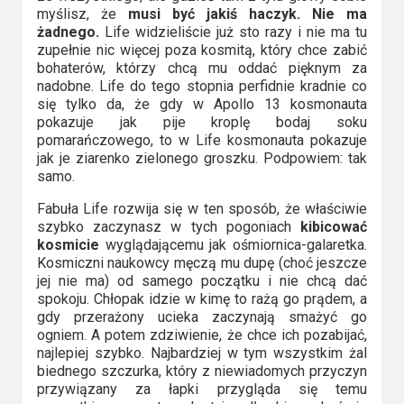
myślisz, że
musi być jakiś haczyk. Nie ma
żadnego.
Life widzieliście już sto razy i nie ma tu
zupełnie nic więcej poza kosmitą, który chce zabić
bohaterów, którzy chcą mu oddać pięknym za
nadobne. Life do tego stopnia perfidnie kradnie co
się tylko da, że gdy w Apollo 13 kosmonauta
pokazuje jak pije kroplę bodaj soku
pomarańczowego, to w Life kosmonauta pokazuje
jak je ziarenko zielonego groszku. Podpowiem: tak
samo.
Fabuła Life rozwija się w ten sposób, że właściwie
szybko zaczynasz w tych pogoniach
kibicować
kosmicie
wyglądającemu jak ośmiornica-galaretka.
Kosmiczni naukowcy męczą mu dupę (choć jeszcze
jej nie ma) od samego początku i nie chcą dać
spokoju. Chłopak idzie w kimę to rażą go prądem, a
gdy przerażony ucieka zaczynają smażyć go
ogniem. A potem zdziwienie, że chce ich pozabijać,
najlepiej szybko. Najbardziej w tym wszystkim żal
biednego szczurka, który z niewiadomych przyczyn
przywiązany za łapki przygląda się temu