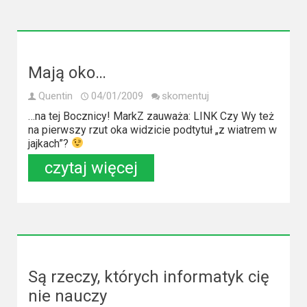
Video
Apple
TV
Mają oko…
+
Quentin
04/01/2009
skomentuj
Disney+
…na tej Bocznicy! MarkZ zauważa: LINK Czy Wy też
na pierwszy rzut oka widzicie podtytuł „z wiatrem w
jajkach”?
HBO
czytaj więcej
Max
Netflix
Sky
Showtime
Są rzeczy, których informatyk cię
Podsumowania
nie nauczy