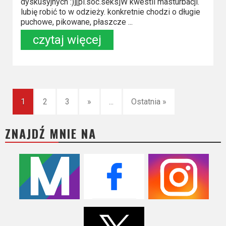
dyskusyjnych :)][pl.soc.seks]W kwestii masturbacji.
lubię robić to w odzieży. konkretnie chodzi o długie
puchowe, pikowane, płaszcze ...
czytaj więcej
1
2
3
»
...
Ostatnia »
ZNAJDŹ MNIE NA