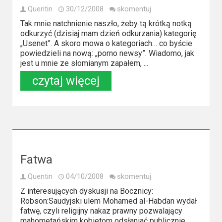
2023
Quentin
30/12/2008
skomentuj
Tak mnie natchnienie naszło, żeby tą krótką notką
2022
odkurzyć (dzisiaj mam dzień odkurzania) kategorię
„Usenet”. A skoro mowa o kategoriach… co byście
2021
powiedzieli na nową: „porno newsy”. Wiadomo, jak
jest u mnie ze słomianym zapałem, ...
2020
czytaj więcej
2019
2018
2016
Fatwa
2017
Quentin
04/10/2008
skomentuj
2015
Z interesujących dyskusji na Bocznicy:
Robson:Saudyjski ulem Mohamed al-Habdan wydał
2014
fatwę, czyli religijny nakaz prawny pozwalający
mahometańskim kobietom odsłaniać publicznie