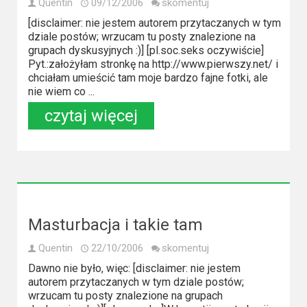
Quentin
09/12/2006
skomentuj
[disclaimer: nie jestem autorem przytaczanych w tym
dziale postów; wrzucam tu posty znalezione na
grupach dyskusyjnych :)] [pl.soc.seks oczywiście]
Pyt.:założyłam stronkę na http://www.pierwszy.net/ i
chciałam umieścić tam moje bardzo fajne fotki, ale
nie wiem co ...
czytaj więcej
Masturbacja i takie tam
Quentin
22/10/2006
skomentuj
Dawno nie było, więc: [disclaimer: nie jestem
autorem przytaczanych w tym dziale postów;
wrzucam tu posty znalezione na grupach