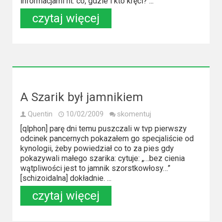
Kino
informacjami nt. co, gdzie i kto kręci? ...
polskie
czytaj więcej
Komedie
Korea
Południowa
Filmy
A Szarik był jamnikiem
oparte
Quentin
10/02/2009
skomentuj
na
[qlphon] parę dni temu puszczali w tvp pierwszy
faktach
odcinek pancernych pokazałem go specjaliście od
kynologii, żeby powiedział co to za pies gdy
pokazywali małego szarika: cytuje: „…bez cienia
Thrillery
wątpliwości jest to jamnik szorstkowłosy…”
[schizoidalna] dokładnie. ...
Streaming
czytaj więcej
Amazon
Prime