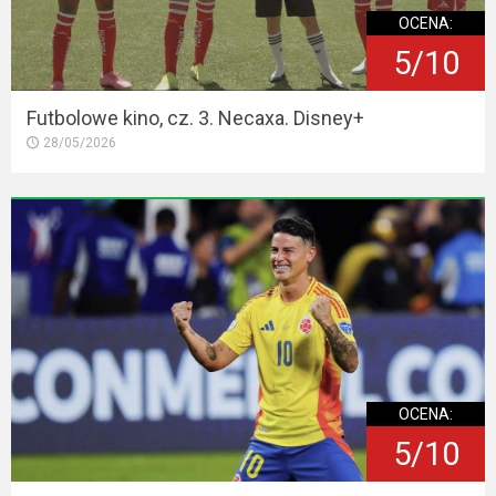
OCENA:
5/10
Futbolowe kino, cz. 3. Necaxa. Disney+
28/05/2026
OCENA:
5/10