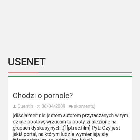
Kategorie
Bollywood
&
s-
ka
Filmy
USENET
dokumentalne
Horrory
Kino
Chodzi o pornole?
azjatyckie
Quentin
06/04/2009
skomentuj
[disclaimer: nie jestem autorem przytaczanych w tym
Kino
dziale postów; wrzucam tu posty znalezione na
europejskie
grupach dyskusyjnych :)] [pl.rec.film] Pyt.: Czy jest
jakiś portal, na którym ludzie wymieniają się