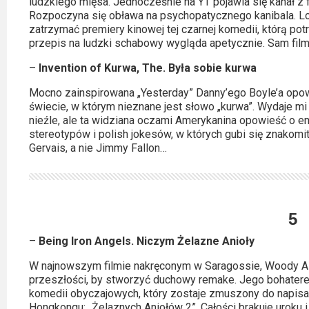
ludzkiego mięsa. Jednocześnie na YT pojawia się kanał z 
Rozpoczyna się obława na psychopatycznego kanibala. L
zatrzymać premiery kinowej tej czarnej komedii, którą potr
przepis na ludzki schabowy wygląda apetycznie. Sam film t
–
Invention of Kurwa, The. Była sobie kurwa
Mocno zainspirowana „Yesterday” Danny’ego Boyle’a opow
świecie, w którym nieznane jest słowo „kurwa”. Wydaje mi s
nieźle, ale ta widziana oczami Amerykanina opowieść o e
stereotypów i polish jokesów, w których gubi się znakomi
Gervais, a nie Jimmy Fallon…
5
–
Being Iron Angels. Niczym Żelazne Anioły
W najnowszym filmie nakręconym w Saragossie, Woody Al
przeszłości, by stworzyć duchowy remake. Jego bohatere
komedii obyczajowych, który zostaje zmuszony do napisa
Hongkongu: „Żelaznych Aniołów 2”. Całości brakuje uroku 