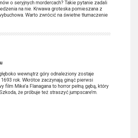
mów o seryjnych mordercach? Takie pytanie zadali
wiedzenia na nie. Krwawa groteska pomieszana z
ybuchowa. Warto zwrócić na świetne tłumaczenie
u
łęboko wewnątrz góry odnaleziony zostaje
 1693 rok. Wkrótce zaczynają ginąć pierwsi
 film Mike’a Flanagana to horror pełną gębą, który
Szkoda, że próbuje też straszyć jumpscare’m.