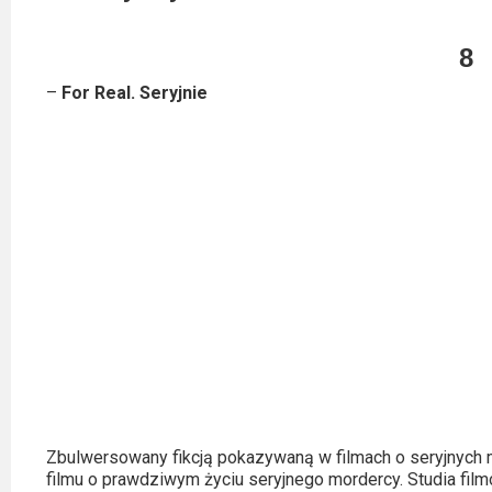
Video
8
Apple
–
For Real. Seryjnie
TV
+
Disney+
HBO
Max
Netflix
Sky
Showtime
Podsumowania
Zbulwersowany fikcją pokazywaną w filmach o seryjnych 
filmu o prawdziwym życiu seryjnego mordercy. Studia film