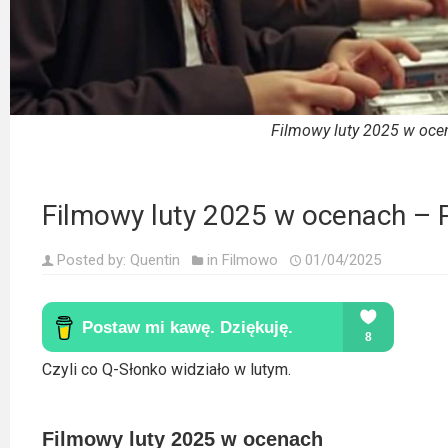
Kino
polskie
Komedie
Korea
Filmowy luty 2025 w oce
Południowa
Filmy
Filmowy luty 2025 w ocenach – Pr
oparte
na
Posted by:
Quentin
in
Filmowo
01/04/2025
faktach
Thrillery
Streaming
Czyli co Q-Słonko widziało w lutym.
Amazon
Filmowy luty 2025 w ocenach
Prime