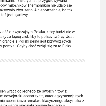
filmikami, na których są przygotowywane.
obby miłośników Thermomiksa nie udało się
aktowało zbyt serio. A niepotrzebnie, bo taki
eż jest zjadliwy.
ieść o zwyczajnym Polaku, który budzi się w
ię, że lepiej zrobiliby to polscy twórcy. Jest
migrancie z Polski pełna jest krzywdzących
ty pomysł. Gdyby choć wziął się za to Ricky
len wraca do jednego ze swoich hitów z
m nowojorski scenarzysta, autor egzystencjalnych
nia scenariusza remake’u klasycznego akcyjniaka z
i elokwencji oryginału opowiadającego o