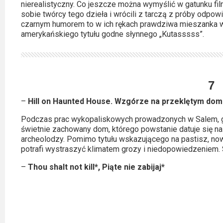
2023
nierealistyczny. Co jeszcze można wymyślić w gatunku fil
sobie twórcy tego dzieła i wrócili z tarczą z próby odpo
czarnym humorem to w ich rękach prawdziwa mieszanka w
2022
amerykańskiego tytułu godne słynnego „Kutasssss”.
2021
2020
7
2019
–
Hill on Haunted House. Wzgórze na przeklętym dom
2018
Podczas prac wykopaliskowych prowadzonych w Salem, g
świetnie zachowany dom, którego powstanie datuje się na
2016
archeolodzy. Pomimo tytułu wskazującego na pastisz, nowy
potrafi wystraszyć klimatem grozy i niedopowiedzeniem. 
2017
–
Thou shalt not kill*, Piąte nie zabijaj*
2015
2014