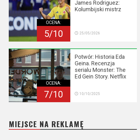
James Rodriguez:
Kolumbijski mistrz
OCENA:
5/10
25/05/2026
Potwór: Historia Eda
Geina. Recenzja
serialu Monster: The
Ed Gein Story. Netflix
OCENA:
7/10
10/10/2025
MIEJSCE NA REKLAMĘ