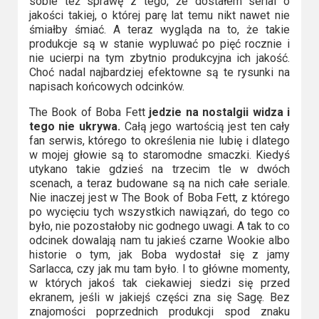
sobie też sprawę z tego, że dostałem serial o
jakości takiej, o której parę lat temu nikt nawet nie
śmiałby śmiać. A teraz wygląda na to, że takie
produkcje są w stanie wypluwać po pięć rocznie i
nie ucierpi na tym zbytnio produkcyjna ich jakość.
Choć nadal najbardziej efektowne są te rysunki na
napisach końcowych odcinków.
The Book of Boba Fett
jedzie na nostalgii widza i
tego nie ukrywa.
Całą jego wartością jest ten cały
fan serwis, którego to określenia nie lubię i dlatego
w mojej głowie są to staromodne smaczki. Kiedyś
utykano takie gdzieś na trzecim tle w dwóch
scenach, a teraz budowane są na nich całe seriale.
Nie inaczej jest w The Book of Boba Fett, z którego
po wycięciu tych wszystkich nawiązań, do tego co
było, nie pozostałoby nic godnego uwagi. A tak to co
odcinek dowalają nam tu jakieś czarne Wookie albo
historie o tym, jak Boba wydostał się z jamy
Sarlacca, czy jak mu tam było. I to główne momenty,
w których jakoś tak ciekawiej siedzi się przed
ekranem, jeśli w jakiejś części zna się Sagę. Bez
znajomości poprzednich produkcji spod znaku