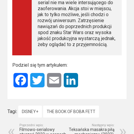
serial nie ma wiele intersującego do
zaoferowania. Akcja stoi w miejscu,
jak to tylko możliwe, jeśli chodzi o
rozwój uniwersum. Zatrzęsienie
nawiązań do poprzednich produkcji
spod znaku Star Wars oraz wysoka
jakość produkcyjna wystarczą jednak,
żeby oglądać to z przyjemnością.
Podziel się tym artykułem:
Facebook
Twitter
Email
LinkedIn
Tagi:
DISNEY+
THE BOOK OF BOBA FETT
Poprzedni wpis:
Następny wpis:
Filmowo-serialowy
Teksańska masakra piłą