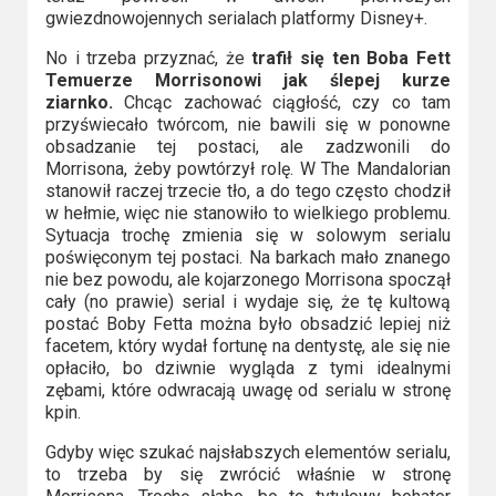
gwiezdnowojennych serialach platformy Disney+.
No i trzeba przyznać, że
trafił się ten Boba Fett
Temuerze Morrisonowi jak ślepej kurze
ziarnko.
Chcąc zachować ciągłość, czy co tam
przyświecało twórcom, nie bawili się w ponowne
obsadzanie tej postaci, ale zadzwonili do
Morrisona, żeby powtórzył rolę. W The Mandalorian
stanowił raczej trzecie tło, a do tego często chodził
w hełmie, więc nie stanowiło to wielkiego problemu.
Sytuacja trochę zmienia się w solowym serialu
poświęconym tej postaci. Na barkach mało znanego
nie bez powodu, ale kojarzonego Morrisona spoczął
cały (no prawie) serial i wydaje się, że tę kultową
postać Boby Fetta można było obsadzić lepiej niż
facetem, który wydał fortunę na dentystę, ale się nie
opłaciło, bo dziwnie wygląda z tymi idealnymi
zębami, które odwracają uwagę od serialu w stronę
kpin.
Gdyby więc szukać najsłabszych elementów serialu,
to trzeba by się zwrócić właśnie w stronę