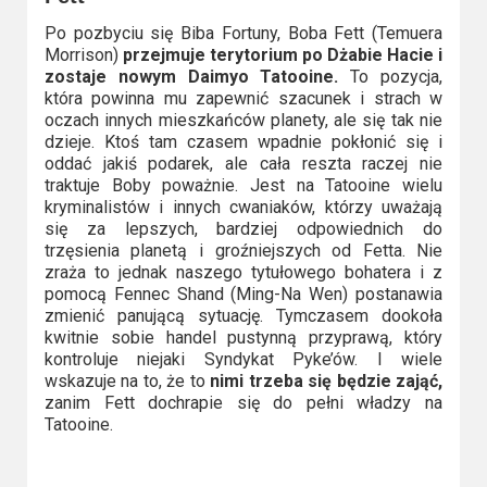
Po pozbyciu się Biba Fortuny, Boba Fett (Temuera
Morrison)
przejmuje terytorium po Dżabie Hacie i
zostaje nowym Daimyo Tatooine.
To pozycja,
która powinna mu zapewnić szacunek i strach w
oczach innych mieszkańców planety, ale się tak nie
dzieje. Ktoś tam czasem wpadnie pokłonić się i
oddać jakiś podarek, ale cała reszta raczej nie
traktuje Boby poważnie. Jest na Tatooine wielu
kryminalistów i innych cwaniaków, którzy uważają
się za lepszych, bardziej odpowiednich do
trzęsienia planetą i groźniejszych od Fetta. Nie
zraża to jednak naszego tytułowego bohatera i z
pomocą Fennec Shand (Ming-Na Wen) postanawia
zmienić panującą sytuację. Tymczasem dookoła
kwitnie sobie handel pustynną przyprawą, który
kontroluje niejaki Syndykat Pyke’ów. I wiele
wskazuje na to, że to
nimi trzeba się będzie zająć,
zanim Fett dochrapie się do pełni władzy na
Tatooine.