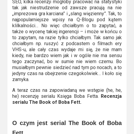
SEO, kilka recenzji mogłoby pracować na statystyki
tak jak niestrudzenie od zawsze pracują na nie
„imprezowa gra karciana” i „slang więzienny”. Tak, to
najpopularniejsze wpisy na Q-Blogu pod kątem
klilkalności… No więc chciałbym o to zapytać, a
także o wycenę takiej ingerencji – i może w końcu o
to zapytam, na razie tylko chciałbym. Tak samo jak
chciałbym np. ruszyć z podcastem o filmach ery
VHS-u, ale cały czas wydaje mi się, że nie mam
kiedy, nie bardzo wiem jak i w ogóle nie ma sensu
tego zaczynać, bo w sumie nie wiem czemu. Bo
musiałbym pewnie siedzieć nad tym po nocach, a to
jedyny czas na obejrzenie czegokolwiek… I koło się
zamyka.
A teraz czas na zapowiadaną we wstępie (he, he,
he) recenzję serialu Księga Boba Fetta.
Recenzja
serialu The Book of Boba Fett.
O czym jest serial The Book of Boba
Fett