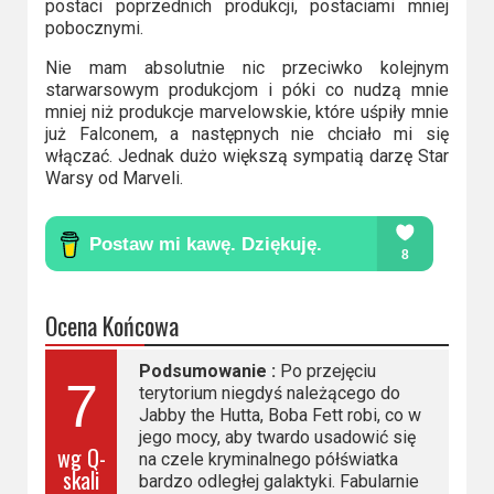
postaci poprzednich produkcji, postaciami mniej
pobocznymi.
Nie mam absolutnie nic przeciwko kolejnym
starwarsowym produkcjom i póki co nudzą mnie
mniej niż produkcje marvelowskie, które uśpiły mnie
już Falconem, a następnych nie chciało mi się
włączać. Jednak dużo większą sympatią darzę Star
Warsy od Marveli.
Ocena Końcowa
Podsumowanie :
Po przejęciu
7
terytorium niegdyś należącego do
Jabby the Hutta, Boba Fett robi, co w
jego mocy, aby twardo usadowić się
wg Q-
na czele kryminalnego półświatka
skali
bardzo odległej galaktyki. Fabularnie