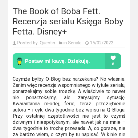
Kino
polskie
The Book of Boba Fett.
Recenzja serialu Księga Boby
Komedie
Fetta. Disney+
Korea
Posted by:
Quentin
in
Seriale
15/02/2022
Południowa
Filmy
oparte
na
Czymże byłby Q-Blog bez narzekania? No właśnie.
faktach
Zanim więc recenzja wspomnianego w tytule serialu,
ponarzekajmy sobie troszkę. A właściwie to nawet
nie ponarzekajmy, ale zarysujmy sytuację.
Thrillery
Kwarantanna młodej, ferie, teraz przeziębienie
autora – i cyk, dwa tygodnie bez wpisu na Q-Blogu.
Streaming
Przy ostatniej częstotliwości nie jest to czymś
dziwnym i niespotykanym, ale nawet jak na mnie –
Amazon
dwa tygodnie to trochę przesada. A, co gorsze, nie
za bardzo wiem, o czym by tu napisać. W kinie nie
Prime