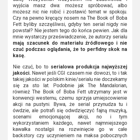
wyjścia masz dwa: możesz spróbować, albo
możesz nic nie robić i zostawić temat w spokoju.
Czy na pewno kręcący nosem na The Book of Boba
Fett byliby szczęśliwsi, gdyby ten serial nigdy nie
powstał? Nie jestem tego do końca pewien. Jak dla
mnie wystarczy przeświadczenie, że autorzy serialu
mają szacunek do materiału źródłowego i nie
czuć podczas oglądania, że to perfidny skok na
kasę.
Nie czuć, bo to
serialowa produkcja najwyższej
jakości.
Nawet jeśli CGI czasem nie dowozi, to i tak
takiej jakości w polskim kinie/serialu nie doczekamy
się za sto lat. Podobnie jak The Mandalorian,
również The Book of Boba Fett utrzymany jest w
konwencji westernu, czemu sprzyja umiejscowienie
akcji na pustyni. Bywa, że serial przynudza tu i
ówdzie, ale potrafi się odwdzięczyć fajną muzyką,
scenami emocjonującej akcji, no i tym
wykorzystaniem każdego, nawet najmniejszego
kawałka nostalgii na rozwinięcie go w całe
backstory czy uczynieniem na maksa pobocznych