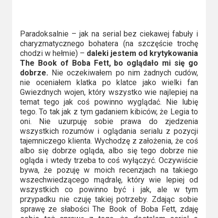
Paradoksalnie – jak na serial bez ciekawej fabuły i
charyzmatycznego bohatera (na szczęście trochę
chodzi w hełmie) –
daleki jestem od krytykowania
The Book of Boba Fett, bo oglądało mi się go
dobrze.
Nie oczekiwałem po nim żadnych cudów,
nie oceniałem klatka po klatce jako wielki fan
Gwiezdnych wojen, który wszystko wie najlepiej na
temat tego jak coś powinno wyglądać. Nie lubię
tego. To tak jak z tym gadaniem kibiców, że Legia to
oni. Nie uzurpuję sobie prawa do zjedzenia
wszystkich rozumów i oglądania serialu z pozycji
tajemniczego klienta. Wychodzę z założenia, że coś
albo się dobrze ogląda, albo się tego dobrze nie
ogląda i wtedy trzeba to coś wyłączyć. Oczywiście
bywa, że pozuję w moich recenzjach na takiego
wszechwiedzącego mądralę, który wie lepiej od
wszystkich co powinno być i jak, ale w tym
przypadku nie czuję takiej potrzeby. Zdając sobie
sprawę ze słabości The Book of Boba Fett, zdaję