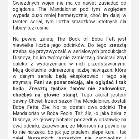
Gwiezdnych wojen nie ma co nawet zasiadać do
oglądania. The Mandalorian pod tym względem
wypada dużo mniej hermetycznie, choć im dalej w
tamten serial, tym liczba smaczków istotnych dla
fabuły też rośnie.
Na pewno zaletą The Book of Boba Fett jest
niewielka liczba jego odcinków. Do tego zresztą
trzeba się przyzwyczaić w serialowych produkcjach
Disneya, bo ich twórcy nie zamierzają docierać zbyt
daleko z wydarzeniami w nich przedstawionymi.
Mają dokładnie odmierzoną liczbę nawiązań, które
w danym serialu będą eksplorować i tego się
trzymają.
Fani se ponarzekają, ale oglądać i tak
będą. Zresztą tychże fanów nie zadowolisz,
choćbyś na głowie stanął.
Tego akurat jestem
pewny. Chcieli trzeci sezon The Mandalorian, dostali
Bobę Fetta. Źle. No to dostali dwa odcinki The
Mandalorian w Boba Fecie. Też źle, ło jaka beka z
Disneya, że główny bohater poszedł w odstawkę na
dwa odcinki. Zapewniam, że Morrison na pewno na
to nie narzeka, bo jak już pisałem, ślepa kura i tak
dalej. Wszystkich wszystkim nie zadowolisz i