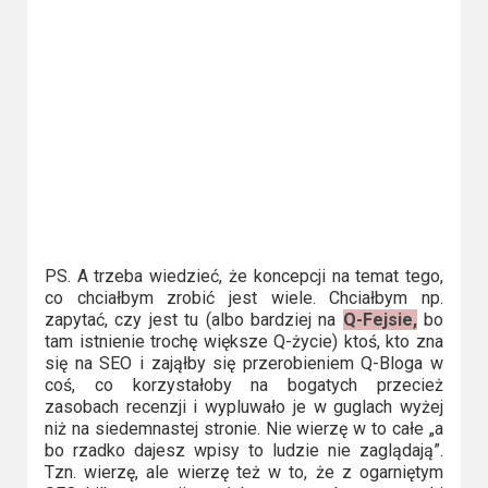
2023
2022
2021
2020
2019
2018
PS. A trzeba wiedzieć, że koncepcji na temat tego,
co chciałbym zrobić jest wiele. Chciałbym np.
2016
zapytać, czy jest tu (albo bardziej na
Q-Fejsie,
bo
tam istnienie trochę większe Q-życie) ktoś, kto zna
2017
się na SEO i zająłby się przerobieniem Q-Bloga w
coś, co korzystałoby na bogatych przecież
2015
zasobach recenzji i wypluwało je w guglach wyżej
niż na siedemnastej stronie. Nie wierzę w to całe „a
2014
bo rzadko dajesz wpisy to ludzie nie zaglądają”.
Tzn. wierzę, ale wierzę też w to, że z ogarniętym