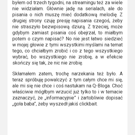
byłem od trzech tygodni, na streamingu też za wiele
Video
nie widziałam. Głównie jadę na serialach, ale do
pisania o nich muszę mieć dodatkową melodię. Z
Apple
drugiej strony czuję presję napisania czegoś, żeby
nie straszyło bezwpisową dziurą. Z trzeciej, może
TV
gdybym zamiast pisania coś obejrzał, to miałbym
+
potem o czym napisać? No nie jest łatwo siedzieć
w mojej głowie z tymi wszystkimi myślami na temat
tego, co chciałbym zrobić i co z tego wszystkiego
Disney+
wybrać, bo wszystkiego nie zrobię, a w efekcie
skończy się tak, że nic nie zrobię.
HBO
Max
Skłamałem zatem, trochę narzekania też było. A
teraz spróbuję powalczyć z tym całym chce mi się,
ale mi się nie chce i coś nastukam na Q-Bloga. Choć
Netflix
właściwie mógłbym wrzucić już tylko to i w temacie
zaznaczyć, że „informacyjnie” i żartobliwie dopisać
Sky
„goła baba”, żeby wyszedł jakiś clickbait.
Showtime
Podsumowania