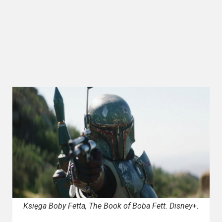
Kategorie
Bollywood
&
s-
ka
Filmy
dokumentalne
Horrory
Kino
azjatyckie
Kino
europejskie
Księga Boby Fetta, The Book of Boba Fett. Disney+.