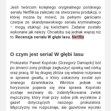
Kino
polskie
Jeśli twórcom kolejnego oryginalnego polskiego
serialu Netfliksa zależało na stworzeniu produkcji, o
której można by mówić, że pełnymi garściami
Komedie
czerpie ze skandynawskiego serialu kryminalnego
– mogą stuknąć się kielichami. Zadanie zostało
Korea
wykonane jak należy. Chciałoby się jednak więcej niż
Południowa
to.
Recenzja serialu W głębi lasu.
Netflix
Filmy
O czym jest serial W głębi lasu
oparte
na
Prokurator Paweł Kopiński (Grzegorz Damięcki) ból
po śmierci żony próbuje zagłuszyć opieką nad córką
faktach
oraz pracą. W tej drugiej zbliża się właśnie rozprawa
w sprawie gwałtu, o który oskarżony został syn
Thrillery
znanego dziennikarza. Wkrótce jednak na
horyzoncie pojawia się inna sprawa. Kopiński
Streaming
zostaje wezwany do zidentyfikowania zwłok
mężczyzny, który miał przy sobie plik wycinków z
Amazon
gazet dotyczących naszego prokuratora.
Mężczyzny nie rozpoznaje, ale gazetowe wycinki
Prime