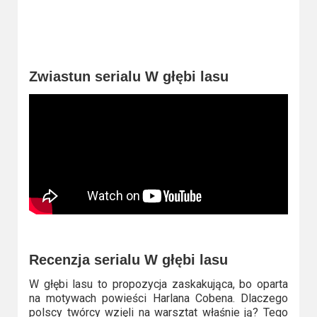
2023
2022
2021
Zwiastun serialu W głębi lasu
2020
2019
2018
2016
2017
2015
Recenzja serialu W głębi lasu
W głębi lasu to propozycja zaskakująca, bo oparta
2014
na motywach powieści Harlana Cobena. Dlaczego
polscy twórcy wzięli na warsztat właśnie ją? Tego