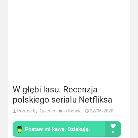
Kategorie
Bollywood
&
s-
ka
Filmy
dokumentalne
Horrory
W głębi lasu. Recenzja
Kino
polskiego serialu Netfliksa
azjatyckie
Posted by:
Quentin
in
Seriale
22/06/2020
Kino
europejskie