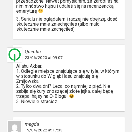
przesadzone. Nawet pomyślałem, że zarobiłeś na
nim mnóstwo hajsu i udałeś się na recenzencką
emeryturę
3. Serialu nie oglądałem i raczej nie obejrzę, dość
skutecznie mnie zniechęciłeś (albo mało
skutecznie mnie zachęciłeś)
Quentin
23/06/2020 at 09:07
Allahu Akbar.
1. Odległe miejsce znajdujące się w tyle, w którym
w stosunku do W głębi lasu znajdują się
Żmijowska.
2. Tylko dwa dni? Leżał co najmniej z pięć. Nie
zabija się kury znoszącej złote jajka, dalej będę
trzepał hajsy na Q-Blogu!
3. Niewiele stracisz.
magda
19/04/2022 at 17:33