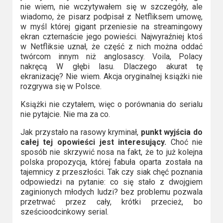
nie wiem, nie wczytywałem się w szczegóły, ale
wiadomo, że pisarz podpisał z Netfliksem umowę,
w myśl której gigant przeniesie na streamingowy
ekran czternaście jego powieści. Najwyraźniej ktoś
w Netfliksie uznał, że część z nich można oddać
twórcom innym niż anglosascy. Voila, Polacy
nakręcą W głębi lasu. Dlaczego akurat tę
ekranizację? Nie wiem. Akcja oryginalnej książki nie
rozgrywa się w Polsce.
Książki nie czytałem, więc o porównania do serialu
nie pytajcie. Nie ma za co.
Jak przystało na rasowy kryminał,
punkt wyjścia do
całej tej opowieści jest interesujący.
Choć nie
sposób nie skrzywić nosa na fakt, że to już kolejna
polska propozycja, której fabuła oparta została na
tajemnicy z przeszłości. Tak czy siak chęć poznania
odpowiedzi na pytanie: co się stało z dwojgiem
zaginionych młodych ludzi? bez problemu pozwala
przetrwać przez cały, krótki przecież, bo
sześcioodcinkowy serial.