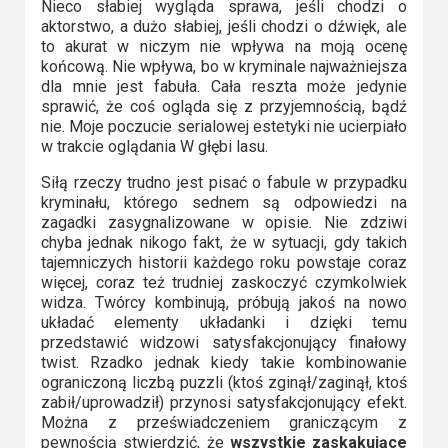
Nieco słabiej wygląda sprawa, jeśli chodzi o
aktorstwo, a dużo słabiej, jeśli chodzi o dźwięk, ale
to akurat w niczym nie wpływa na moją ocenę
końcową. Nie wpływa, bo w kryminale najważniejsza
dla mnie jest fabuła. Cała reszta może jedynie
sprawić, że coś ogląda się z przyjemnością, bądź
nie. Moje poczucie serialowej estetyki nie ucierpiało
w trakcie oglądania W głębi lasu.
Siłą rzeczy trudno jest pisać o fabule w przypadku
kryminału, którego sednem są odpowiedzi na
zagadki zasygnalizowane w opisie. Nie zdziwi
chyba jednak nikogo fakt, że w sytuacji, gdy takich
tajemniczych historii każdego roku powstaje coraz
więcej, coraz też trudniej zaskoczyć czymkolwiek
widza. Twórcy kombinują, próbują jakoś na nowo
układać elementy układanki i dzięki temu
przedstawić widzowi satysfakcjonujący finałowy
twist. Rzadko jednak kiedy takie kombinowanie
ograniczoną liczbą puzzli (ktoś zginął/zaginął, ktoś
zabił/uprowadził) przynosi satysfakcjonujący efekt.
Można z przeświadczeniem graniczącym z
pewnością stwierdzić, że
wszystkie zaskakujące