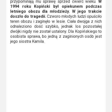
przypominają mu sprawę sprzed ćwierć wieku.
W
Video
1994 roku Kopiński był opiekunem podczas
letniego obozu dla młodzieży. W jego trakcie
doszło do tragedii.
Czworo młodych ludzi opuściło
Apple
teren obozu i zaginęło w lesie. Ciała dwojga z nich
TV
odnaleziono dość szybko, jednak los pozostałej
+
dwójki nigdy nie został ustalony. Dla Kopińskiego to
osobista sprawa, bo jedną z zaginionych osób jest
jego siostra Kamila.
Disney+
HBO
Max
Netflix
Sky
Showtime
Podsumowania