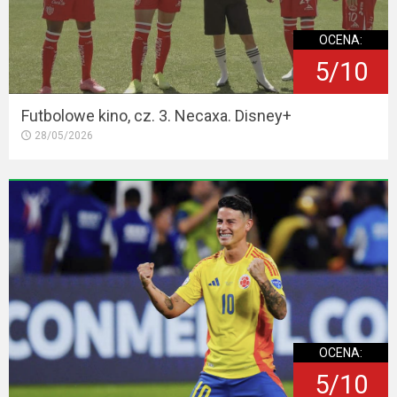
OCENA:
5/10
Futbolowe kino, cz. 3. Necaxa. Disney+
28/05/2026
OCENA:
5/10