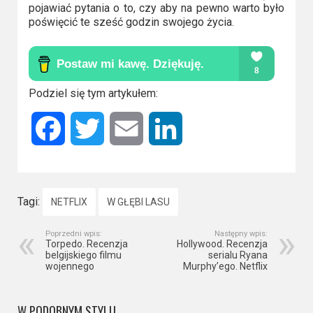
pojawiać pytania o to, czy aby na pewno warto było
poświęcić te sześć godzin swojego życia.
Podziel się tym artykułem:
Facebook
Twitter
Email
LinkedIn
Tagi:
NETFLIX
W GŁĘBI LASU
Poprzedni wpis:
Następny wpis:
Torpedo. Recenzja
Hollywood. Recenzja
belgijskiego filmu
serialu Ryana
wojennego
Murphy’ego. Netflix
W PODOBNYM STYLU