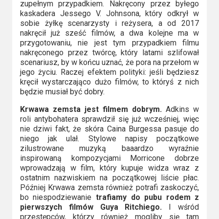
zupełnym przypadkiem. Nakręcony przez byłego
kaskadera Jessego V. Johnsona, który odkrył w
sobie żyłkę scenarzysty i reżysera, a od 2017
nakręcił już sześć filmów, a dwa kolejne ma w
przygotowaniu, nie jest tym przypadkiem filmu
nakręconego przez twórcę, który latami szlifował
scenariusz, by w końcu uznać, że pora na przełom w
jego życiu. Raczej efektem polityki: jeśli będziesz
kręcił wystarczająco dużo filmów, to któryś z nich
będzie musiał być dobry.
Krwawa zemsta jest filmem dobrym.
Adkins w
roli antybohatera sprawdził się już wcześniej, więc
nie dziwi fakt, że skóra Caina Burgessa pasuje do
niego jak ulał. Stylowe napisy początkowe
zilustrowane muzyką baaardzo wyraźnie
inspirowaną kompozycjami Morricone dobrze
wprowadzają w film, który kupuje widza wraz z
ostatnim nazwiskiem na początkowej liście płac.
Później Krwawa zemsta również potrafi zaskoczyć,
bo niespodziewanie
trafiamy do pubu rodem z
pierwszych filmów Guya Ritchiego.
I wśród
przestępców, którzy również mogliby się tam