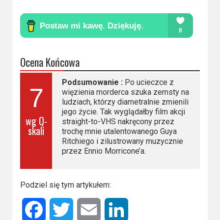
Ocena Końcowa
Podsumowanie :
Po ucieczce z
7
więzienia morderca szuka zemsty na
ludziach, którzy diametralnie zmienili
jego życie. Tak wyglądałby film akcji
wg Q-
straight-to-VHS nakręcony przez
skali
trochę mnie utalentowanego Guya
Ritchiego i zilustrowany muzycznie
przez Ennio Morricone’a.
Podziel się tym artykułem:
Facebook
Twitter
Email
LinkedIn