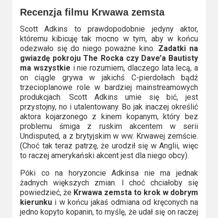
Recenzja filmu Krwawa zemsta
Scott Adkins to prawdopodobnie jedyny aktor,
któremu kibicuję tak mocno w tym, aby w końcu
odezwało się do niego poważne kino.
Zadatki na
gwiazdę pokroju The Rocka czy Dave’a Bautisty
ma wszystkie
i nie rozumiem, dlaczego lata lecą, a
on ciągle grywa w jakichś C-pierdołach bądź
trzecioplanowe role w bardziej mainstreamowych
produkcjach. Scott Adkins umie się bić, jest
przystojny, no i utalentowany. Bo jak inaczej określić
aktora kojarzonego z kinem kopanym, który bez
problemu śmiga z ruskim akcentem w serii
Undisputed, a z brytyjskim w ww. Krwawej zemście.
(Choć tak teraz patrzę, że urodził się w Anglii, więc
to raczej amerykański akcent jest dla niego obcy).
Póki co na horyzoncie Adkinsa nie ma jednak
żadnych większych zmian. I choć chciałoby się
powiedzieć, że
Krwawa zemsta to krok w dobrym
kierunku
i w końcu jakaś odmiana od kręconych na
jedno kopyto kopanin, to myślę, że udał się on raczej