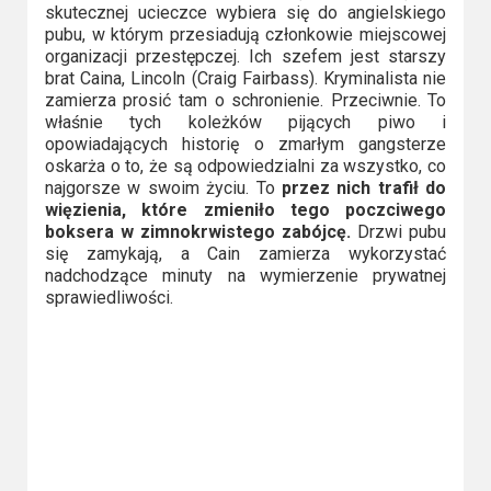
skutecznej ucieczce wybiera się do angielskiego
Video
pubu, w którym przesiadują członkowie miejscowej
organizacji przestępczej. Ich szefem jest starszy
Apple
brat Caina, Lincoln (Craig Fairbass). Kryminalista nie
zamierza prosić tam o schronienie. Przeciwnie. To
TV
właśnie tych koleżków pijących piwo i
+
opowiadających historię o zmarłym gangsterze
oskarża o to, że są odpowiedzialni za wszystko, co
Disney+
najgorsze w swoim życiu. To
przez nich trafił do
więzienia, które zmieniło tego poczciwego
boksera w zimnokrwistego zabójcę.
Drzwi pubu
HBO
się zamykają, a Cain zamierza wykorzystać
Max
nadchodzące minuty na wymierzenie prywatnej
sprawiedliwości.
Netflix
Sky
Showtime
Podsumowania