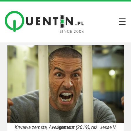
☰
Filmy
Wszystkie
recenzje
filmów
Krótkie
recenzje
Seriale
Wszystkie
recenzje
seriali
Krwawa zemsta, Avengement (2019), reż. Jesse V. Johnson.