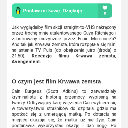
Kino
polskie
Komedie
Jak wyglądałby film akcji straight-to-VHS nakręcony
Korea
przez trochę mnie utalentowanego Guya Ritchiego i
zilustrowany muzycznie przez Ennio Morricone’a?
Południowa
Ano tak jak Krwawa zemsta, która rozpętała się m.in.
na antenie TV Puls (do obejrzenia jutro (środa) o
Filmy
21:50).
Recenzja filmu Krwawa zemsta,
Avengement.
oparte
na
faktach
O czym jest film Krwawa zemsta
Cain Burgess (Scott Adkins) to zatwardziały
Thrillery
kryminalista z historią przemocy wypisaną na
twarzy. Odbywający karę więzienia Cain wybiera się
Streaming
w towarzystwie strażników do szpitala, gdzie ma
spotkać się z umierającą matką. Po dotarciu na
Amazon
miejsce okazuje się, że matka już nie żyje. Cain
postanawia wykorzystać okazję i dać nogę. Po
Prime