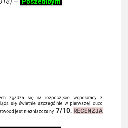
018)
–
Poszedłbym
wych zgadza się na rozpoczęcie współpracy z
ąda się świetnie szczególnie w pierwszej, dużo
7/10.
RECENZJA
stwood jest niezniszczalny.