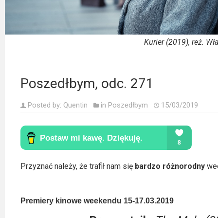
Kino
polskie
Komedie
Kurier (2019), reż. W
Korea
Południowa
Poszedłbym, odc. 271
Filmy
Posted by:
Quentin
in
Poszedłbym
15/03/2019
oparte
na
faktach
Thrillery
Przyznać należy, że trafił nam się
bardzo różnorodny
wee
Streaming
Amazon
Premiery kinowe weekendu 15-17.03.2019
Prime