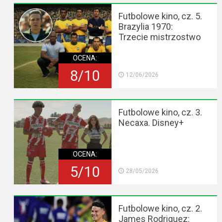
Futbolowe kino, cz. 5.
Brazylia 1970:
Trzecie mistrzostwo
OCENA:
8/10
12/06/2026
Futbolowe kino, cz. 3.
Necaxa. Disney+
OCENA:
5/10
28/05/2026
Futbolowe kino, cz. 2.
James Rodriguez: