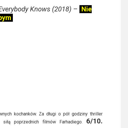
 Everybody Knows (2018)
–
Nie
łbym
nych kochanków. Za długi o pół godziny thriller
6/10.
j siłą poprzednich filmów Farhadiego.