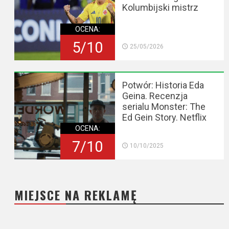
Kolumbijski mistrz
OCENA:
5/10
25/05/2026
Potwór: Historia Eda
Geina. Recenzja
serialu Monster: The
Ed Gein Story. Netflix
OCENA:
7/10
10/10/2025
MIEJSCE NA REKLAMĘ