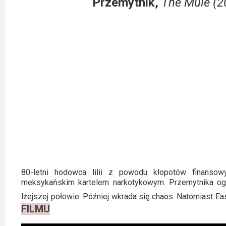
Przemytnik,
The Mule (2
Video
Apple
TV
+
Disney+
HBO
Max
Netflix
Sky
80-letni hodowca lilii z powodu kłopotów finanso
Showtime
meksykańskim kartelem narkotykowym. Przemytnika ogl
lżejszej połowie. Później wkrada się chaos. Natomiast Ea
Podsumowania
FILMU