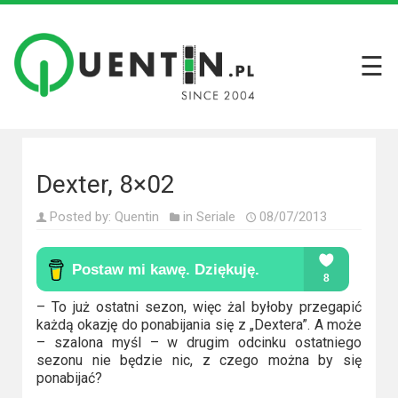
☰
Filmy
Wszystkie
recenzje
filmów
Dexter, 8×02
Krótkie
Posted by:
Quentin
in
Seriale
08/07/2013
recenzje
Seriale
Wszystkie
– To już ostatni sezon, więc żal byłoby przegapić
każdą okazję do ponabijania się z „Dextera”. A może
recenzje
– szalona myśl – w drugim odcinku ostatniego
seriali
sezonu nie będzie nic, z czego można by się
ponabijać?