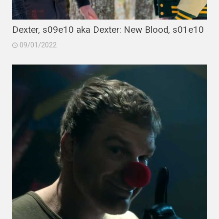
Dexter, s09e10 aka Dexter: New Blood, s01e10
09/01/2022