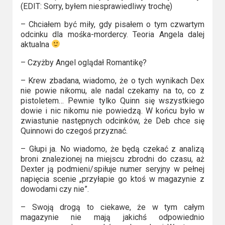
(EDIT: Sorry, byłem niesprawiedliwy trochę)
– Chciałem być miły, gdy pisałem o tym czwartym
odcinku dla mośka-mordercy. Teoria Angela dalej
aktualna
– Czyżby Angel oglądał Romantikę?
– Krew zbadana, wiadomo, że o tych wynikach Dex
nie powie nikomu, ale nadal czekamy na to, co z
pistoletem… Pewnie tylko Quinn się wszystkiego
dowie i nic nikomu nie powiedzą. W końcu było w
zwiastunie następnych odcinków, że Deb chce się
Quinnowi do czegoś przyznać.
– Głupi ja. No wiadomo, że będą czekać z analizą
broni znalezionej na miejscu zbrodni do czasu, aż
Dexter ją podmieni/spiłuje numer seryjny w pełnej
napięcia scenie „przyłapie go ktoś w magazynie z
dowodami czy nie”.
– Swoją drogą to ciekawe, że w tym całym
magazynie nie mają jakichś odpowiednio