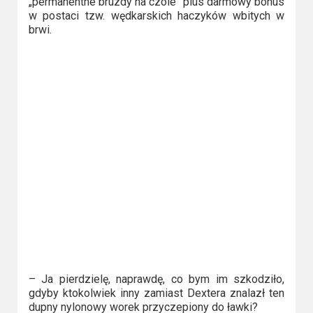
„permanentne bruzdy na czole” plus darmowy bonus
Video
w postaci tzw. wędkarskich haczyków wbitych w
brwi.
Apple
TV
+
Disney+
HBO
Max
Netflix
Sky
Showtime
– Ja pierdzielę, naprawdę, co bym im szkodziło,
Podsumowania
gdyby ktokolwiek inny zamiast Dextera znalazł ten
dupny nylonowy worek przyczepiony do ławki?