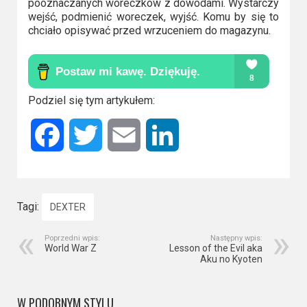
pooznaczanych woreczków z dowodami. Wystarczy
wejść, podmienić woreczek, wyjść. Komu by się to
chciało opisywać przed wrzuceniem do magazynu.
Podziel się tym artykułem:
Facebook
Twitter
Email
LinkedIn
Tagi:
DEXTER
Poprzedni wpis:
Następny wpis:
World War Z
Lesson of the Evil aka
Aku no Kyoten
W PODOBNYM STYLU