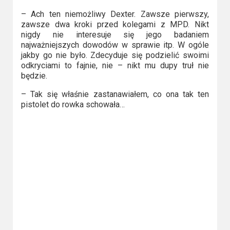
2023
– Ach ten niemożliwy Dexter. Zawsze pierwszy,
zawsze dwa kroki przed kolegami z MPD. Nikt
2022
nigdy nie interesuje się jego badaniem
najważniejszych dowodów w sprawie itp. W ogóle
2021
jakby go nie było. Zdecyduje się podzielić swoimi
odkryciami to fajnie, nie – nikt mu dupy truł nie
2020
będzie.
– Tak się właśnie zastanawiałem, co ona tak ten
2019
pistolet do rowka schowała…
2018
2016
2017
2015
2014