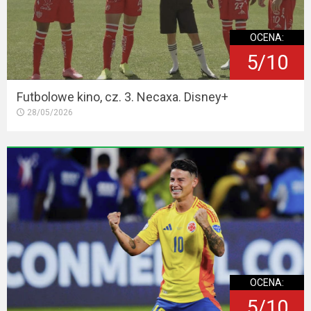
OCENA:
5/10
Futbolowe kino, cz. 3. Necaxa. Disney+
28/05/2026
OCENA:
5/10