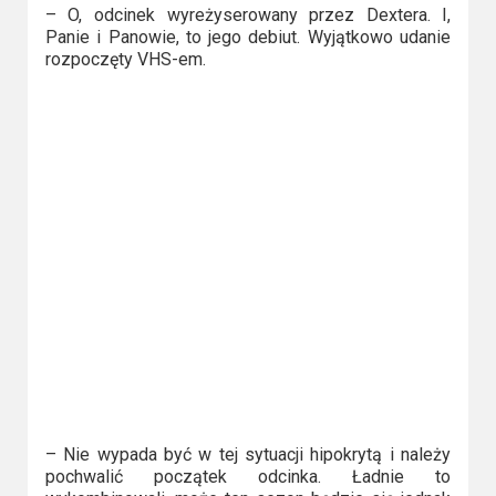
Kategorie
– O, odcinek wyreżyserowany przez Dextera. I,
Panie i Panowie, to jego debiut. Wyjątkowo udanie
Bollywood
rozpoczęty VHS-em.
&
s-
ka
Filmy
dokumentalne
Horrory
Kino
azjatyckie
Kino
europejskie
– Nie wypada być w tej sytuacji hipokrytą i należy
pochwalić początek odcinka. Ładnie to