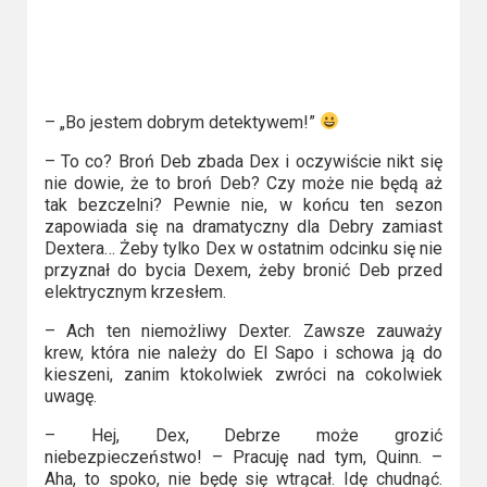
– „Bo jestem dobrym detektywem!”
– To co? Broń Deb zbada Dex i oczywiście nikt się
nie dowie, że to broń Deb? Czy może nie będą aż
tak bezczelni? Pewnie nie, w końcu ten sezon
zapowiada się na dramatyczny dla Debry zamiast
Dextera… Żeby tylko Dex w ostatnim odcinku się nie
przyznał do bycia Dexem, żeby bronić Deb przed
elektrycznym krzesłem.
– Ach ten niemożliwy Dexter. Zawsze zauważy
krew, która nie należy do El Sapo i schowa ją do
kieszeni, zanim ktokolwiek zwróci na cokolwiek
uwagę.
– Hej, Dex, Debrze może grozić
niebezpieczeństwo! – Pracuję nad tym, Quinn. –
Aha, to spoko, nie będę się wtrącał. Idę chudnąć.