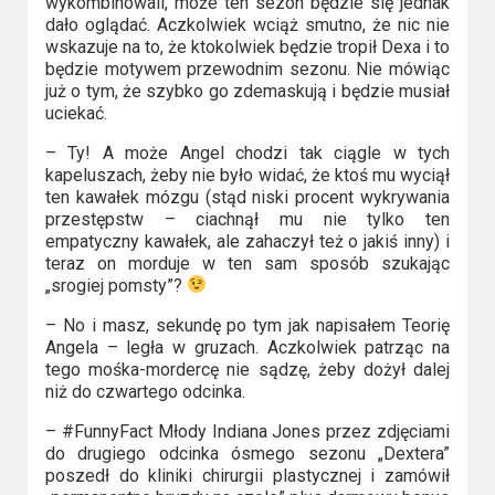
Kino
wykombinowali, może ten sezon będzie się jednak
dało oglądać. Aczkolwiek wciąż smutno, że nic nie
polskie
wskazuje na to, że ktokolwiek będzie tropił Dexa i to
będzie motywem przewodnim sezonu. Nie mówiąc
Komedie
już o tym, że szybko go zdemaskują i będzie musiał
uciekać.
Korea
– Ty! A może Angel chodzi tak ciągle w tych
Południowa
kapeluszach, żeby nie było widać, że ktoś mu wyciął
ten kawałek mózgu (stąd niski procent wykrywania
Filmy
przestępstw – ciachnął mu nie tylko ten
oparte
empatyczny kawałek, ale zahaczył też o jakiś inny) i
teraz on morduje w ten sam sposób szukając
na
„srogiej pomsty”?
faktach
– No i masz, sekundę po tym jak napisałem Teorię
Angela – legła w gruzach. Aczkolwiek patrząc na
Thrillery
tego mośka-mordercę nie sądzę, żeby dożył dalej
niż do czwartego odcinka.
Streaming
– #FunnyFact Młody Indiana Jones przez zdjęciami
do drugiego odcinka ósmego sezonu „Dextera”
Amazon
poszedł do kliniki chirurgii plastycznej i zamówił
Prime