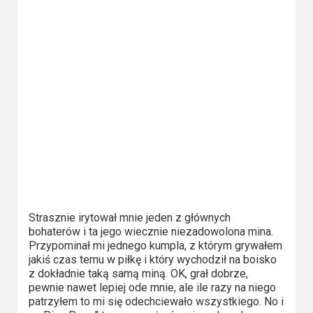
2023
2022
2021
2020
2019
2018
2016
Strasznie irytował mnie jeden z głównych
2017
bohaterów i ta jego wiecznie niezadowolona mina.
Przypominał mi jednego kumpla, z którym grywałem
2015
jakiś czas temu w piłkę i który wychodził na boisko
z dokładnie taką samą miną. OK, grał dobrze,
2014
pewnie nawet lepiej ode mnie, ale ile razy na niego
patrzyłem to mi się odechciewało wszystkiego. No i