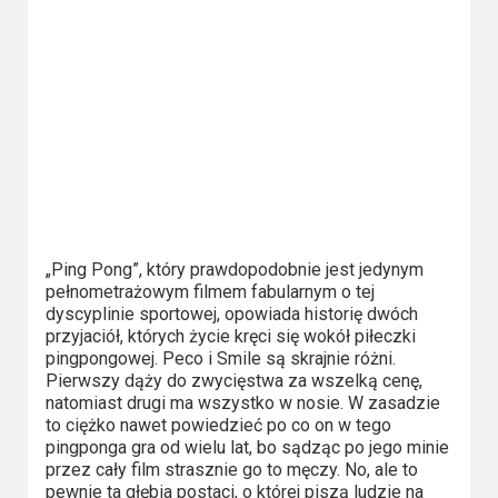
Kino
polskie
Komedie
Korea
Południowa
Filmy
oparte
„Ping Pong”, który prawdopodobnie jest jedynym
na
pełnometrażowym filmem fabularnym o tej
faktach
dyscyplinie sportowej, opowiada historię dwóch
przyjaciół, których życie kręci się wokół piłeczki
Thrillery
pingpongowej. Peco i Smile są skrajnie różni.
Pierwszy dąży do zwycięstwa za wszelką cenę,
natomiast drugi ma wszystko w nosie. W zasadzie
Streaming
to ciężko nawet powiedzieć po co on w tego
pingponga gra od wielu lat, bo sądząc po jego minie
Amazon
przez cały film strasznie go to męczy. No, ale to
Prime
pewnie ta głębia postaci, o której piszą ludzie na