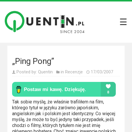
☰
Filmy
Wszystkie
recenzje
filmów
„Ping Pong”
Krótkie
Posted by:
Quentin
in
Recenzje
17/03/2007
recenzje
Seriale
Wszystkie
Tak sobie myślę, że właśnie trafiliłem na film,
którego tytuł w języku zarówno japońskim,
recenzje
angielskim jak i polskim jest identyczny. Co więcej
seriali
myślę, że może to być jedyny taki przypadek, jeśli
chodzi o filmy, których tytułem nie jest imię
głównego bohatera. Choć znając inwencję polskich