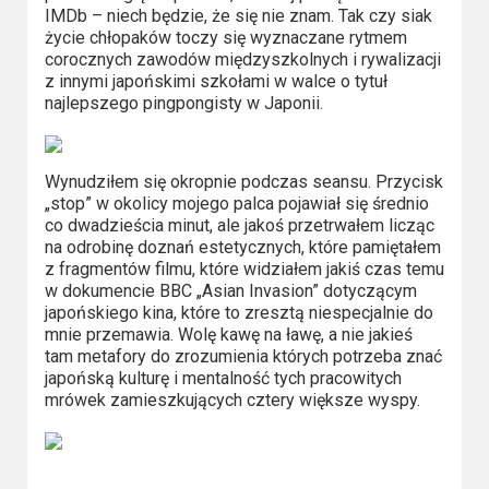
IMDb – niech będzie, że się nie znam. Tak czy siak
Video
życie chłopaków toczy się wyznaczane rytmem
corocznych zawodów międzyszkolnych i rywalizacji
Apple
z innymi japońskimi szkołami w walce o tytuł
najlepszego pingpongisty w Japonii.
TV
+
Wynudziłem się okropnie podczas seansu. Przycisk
Disney+
„stop” w okolicy mojego palca pojawiał się średnio
co dwadzieścia minut, ale jakoś przetrwałem licząc
HBO
na odrobinę doznań estetycznych, które pamiętałem
Max
z fragmentów filmu, które widziałem jakiś czas temu
w dokumencie BBC „Asian Invasion” dotyczącym
japońskiego kina, które to zresztą niespecjalnie do
Netflix
mnie przemawia. Wolę kawę na ławę, a nie jakieś
tam metafory do zrozumienia których potrzeba znać
Sky
japońską kulturę i mentalność tych pracowitych
Showtime
mrówek zamieszkujących cztery większe wyspy.
Podsumowania