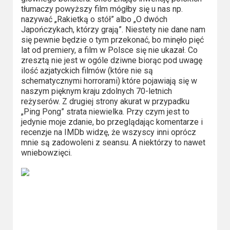
Kategorie
tłumaczy powyższy film mógłby się u nas np.
nazywać „Rakietką o stół” albo „O dwóch
Bollywood
Japończykach, którzy grają”. Niestety nie dane nam
&
się pewnie będzie o tym przekonać, bo minęło pięć
lat od premiery, a film w Polsce się nie ukazał. Co
s-
zresztą nie jest w ogóle dziwne biorąc pod uwagę
ka
ilość azjatyckich filmów (które nie są
schematycznymi horrorami) które pojawiają się w
Filmy
naszym pięknym kraju zdolnych 70-letnich
reżyserów. Z drugiej strony akurat w przypadku
dokumentalne
„Ping Pong” strata niewielka. Przy czym jest to
jedynie moje zdanie, bo przeglądając komentarze i
Horrory
recenzje na IMDb widzę, że wszyscy inni oprócz
mnie są zadowoleni z seansu. A niektórzy to nawet
Kino
wniebowzięci.
azjatyckie
Kino
europejskie