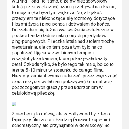
w „Ping Pong” to samo, a że ów niezadowolony
koleś przez większość czasu przebywał na ekranie,
to moja męka była tym większa. No, ale jakoś
przeżyłem te niekończące się rozmowy dotyczące
filozofii życia i ping-ponga i dotrwałem do końca.
Doczekałem się też na ww. wrażenia estetyczne w
postaci bardzo ładnie nakręconych pojedynków
ping-pongowych. Piłeczka latała nad stołem trochę
nienaturalnie, ale co tam, poza tym było na co
popatrzeć. Ujęcia w zwolnionym tempie i
wszędobylska kamera, która pokazywała kazdy
detal. Szkoda tylko, że było tego tak mało, bo co to
jest te 5-10 minut w stosunku do całego filmu.
Niestety zamiast wymian uderzeń, przez większość
czasu reżyser wolał nam pokazywać koncentrację
poszczególnych graczy przed uderzeniem w
celuloidową piłeczkę.
Z niechęcią to mówię, ale w Hollywood by z tego
fajniejszy film zrobili. Bardziej (a nawet zupełnie)
schematyczny, ale przynajmnej widowiskowy. Bo