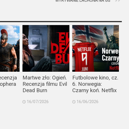
WYRYWANIE LACHONA NA GG
ecenzja
Martwe zło: Ogień.
Futbolowe kino, cz.
tophera
Recenzja filmu Evil
6. Norwegia:
Dead Burn
Czarny koń. Netflix
16/07/2026
16/06/2026