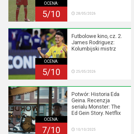
OCENA:
5/10
28/05/2026
Futbolowe kino, cz. 2.
James Rodriguez:
Kolumbijski mistrz
OCENA:
5/10
25/05/2026
Potwór: Historia Eda
Geina. Recenzja
serialu Monster: The
Ed Gein Story. Netflix
OCENA:
7/10
10/10/2025