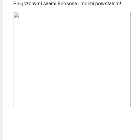
Kategorie
Połączonymi siłami Robsona i moimi powstałem!
Bollywood
&
s-
ka
Filmy
dokumentalne
Horrory
Kino
azjatyckie
Kino
europejskie