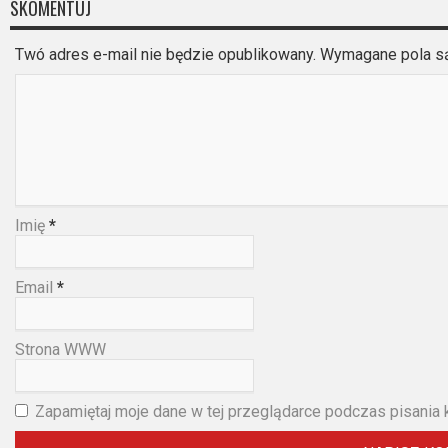
2023
SKOMENTUJ
2022
Twó adres e-mail nie będzie opublikowany. Wymagane pola 
2021
2020
2019
Imię
*
2018
2016
Email
*
2017
Strona WWW
2015
2014
Zapamiętaj moje dane w tej przeglądarce podczas pisania 