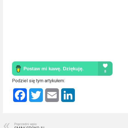
Kino
polskie
Komedie
Korea
Południowa
Filmy
oparte
na
faktach
Podziel się tym artykułem:
Thrillery
Facebook
Twitter
Email
LinkedIn
Streaming
Amazon
Poprzedni wpis:
Prime