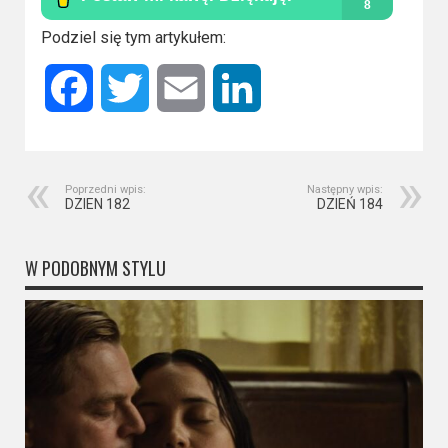
Kino
polskie
Podziel się tym artykułem:
Komedie
Facebook
Twitter
Email
LinkedIn
Korea
Południowa
Filmy
Poprzedni wpis:
Następny wpis:
DZIEN 182
DZIEŃ 184
oparte
na
W PODOBNYM STYLU
faktach
Thrillery
Streaming
Amazon
Prime