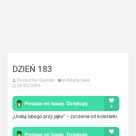
Kategorie
Bollywood
&
s-
ka
Filmy
dokumentalne
DZIEŃ 183
Horrory
Posted by:
Quentin
in
Różne takie
26/03/2005
Kino
azjatyckie
Kino
„Ucałuj lubego przy jajku” – życzenia od koleżanki
europejskie