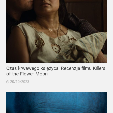
Video
Apple
TV
+
Disney+
HBO
Max
Czas krwawego księżyca. Recenzja filmu Killers
Netflix
of the Flower Moon
20/10/2023
Sky
Showtime
Podsumowania