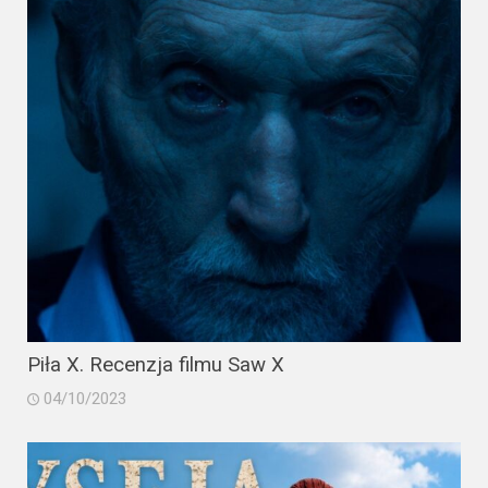
2023
2022
2021
2020
2019
2018
2016
2017
Piła X. Recenzja filmu Saw X
2015
04/10/2023
2014