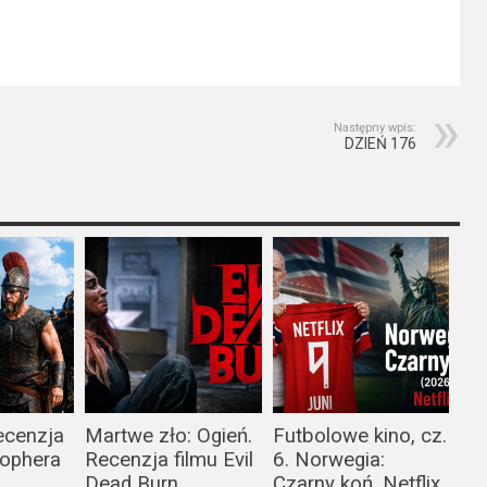
Następny wpis:
DZIEŃ 176
ecenzja
Martwe zło: Ogień.
Futbolowe kino, cz.
tophera
Recenzja filmu Evil
6. Norwegia:
Dead Burn
Czarny koń. Netflix