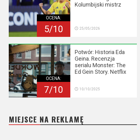
Kolumbijski mistrz
OCENA:
5/10
25/05/2026
Potwór: Historia Eda
Geina. Recenzja
serialu Monster: The
Ed Gein Story. Netflix
OCENA:
7/10
10/10/2025
MIEJSCE NA REKLAMĘ