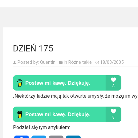
Kategorie
Bollywood
&
s-
ka
DZIEŃ 175
Filmy
Posted by:
Quentin
in
Różne takie
18/03/2005
dokumentalne
Horrory
Kino
„Niektórzy ludzie mają tak otwarte umysły, że mózg im wy
azjatyckie
Kino
europejskie
Podziel się tym artykułem: