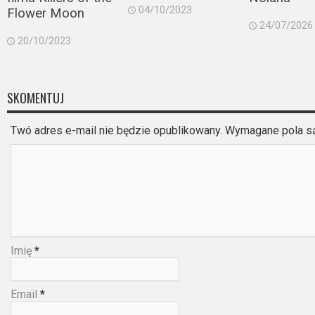
04/10/2023
Flower Moon
Video
24/07/2026
20/10/2023
Apple
TV
+
SKOMENTUJ
Disney+
Twó adres e-mail nie będzie opublikowany. Wymagane pola 
HBO
Max
Netflix
Sky
Imię
*
Showtime
Podsumowania
Email
*