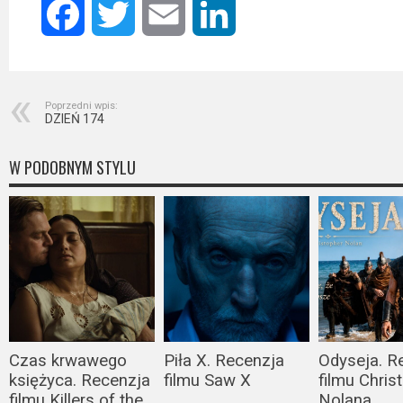
Kino
Facebook
Twitter
Email
LinkedIn
polskie
Komedie
Korea
Poprzedni wpis:
DZIEŃ 174
Południowa
W PODOBNYM STYLU
Filmy
oparte
na
faktach
Thrillery
Streaming
Czas krwawego
Piła X. Recenzja
Odyseja. R
Amazon
księżyca. Recenzja
filmu Saw X
filmu Chris
Prime
filmu Killers of the
Nolana