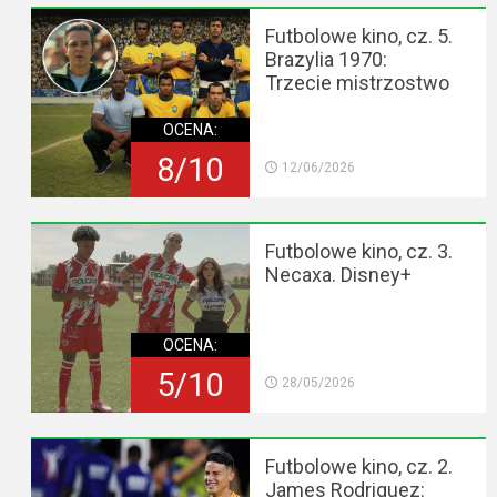
Futbolowe kino, cz. 5.
Brazylia 1970:
Trzecie mistrzostwo
OCENA:
8/10
12/06/2026
Futbolowe kino, cz. 3.
Necaxa. Disney+
OCENA:
5/10
28/05/2026
Futbolowe kino, cz. 2.
James Rodriguez: