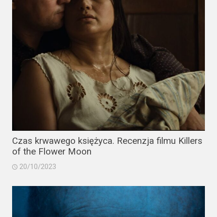
Video
Apple
TV
+
Disney+
HBO
Max
Netflix
Czas krwawego księżyca. Recenzja filmu Killers
of the Flower Moon
Sky
20/10/2023
Showtime
Podsumowania