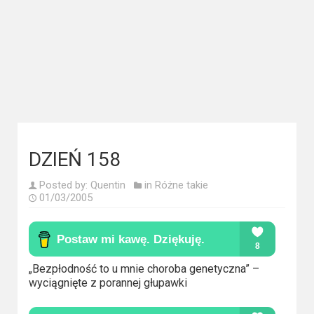
Kategorie
Bollywood
&
s-
ka
Filmy
dokumentalne
DZIEŃ 158
Horrory
Posted by:
Quentin
in
Różne takie
01/03/2005
Kino
azjatyckie
Kino
„Bezpłodność to u mnie choroba genetyczna” –
europejskie
wyciągnięte z porannej głupawki