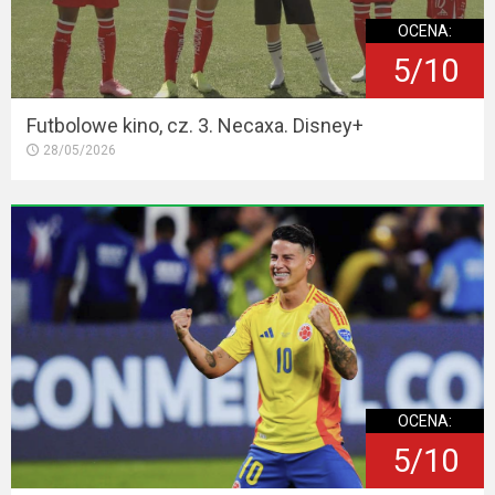
OCENA:
5/10
Futbolowe kino, cz. 3. Necaxa. Disney+
28/05/2026
OCENA:
5/10