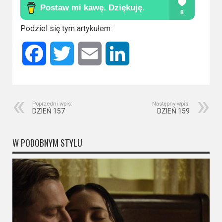
Kino
polskie
Podziel się tym artykułem:
Komedie
Facebook
Twitter
Email
LinkedIn
Korea
Południowa
Filmy
Poprzedni wpis:
Następny wpis:
oparte
DZIEŃ 157
DZIEŃ 159
na
faktach
W PODOBNYM STYLU
Thrillery
Streaming
Amazon
Prime