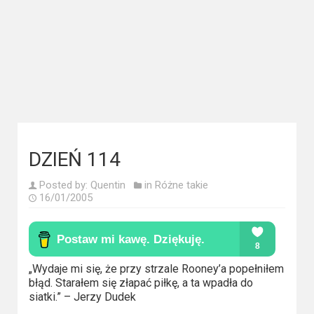
Kategorie
Bollywood
&
s-
ka
Filmy
dokumentalne
DZIEŃ 114
Horrory
Posted by:
Quentin
in
Różne takie
16/01/2005
Kino
azjatyckie
Kino
„Wydaje mi się, że przy strzale Rooney’a popełniłem
europejskie
błąd. Starałem się złapać piłkę, a ta wpadła do
siatki.” – Jerzy Dudek