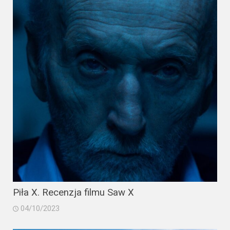
2023
2022
2021
2020
2019
2018
2016
2017
2015
Piła X. Recenzja filmu Saw X
04/10/2023
2014