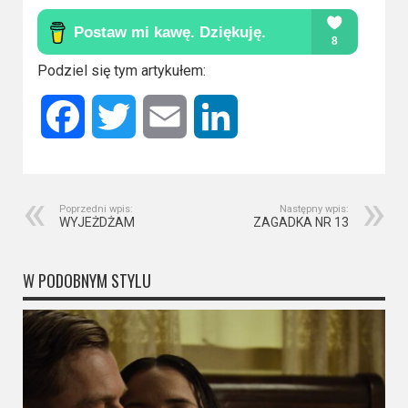
Kino
polskie
Komedie
Podziel się tym artykułem:
Korea
Facebook
Twitter
Email
LinkedIn
Południowa
Filmy
oparte
Poprzedni wpis:
Następny wpis:
WYJEŻDŻAM
ZAGADKA NR 13
na
faktach
W PODOBNYM STYLU
Thrillery
Streaming
Amazon
Prime