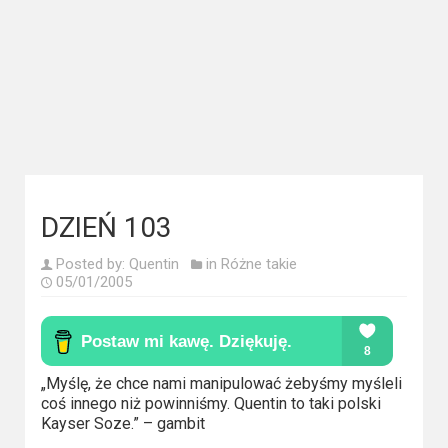
Kategorie
Bollywood
&
s-
ka
Filmy
dokumentalne
DZIEŃ 103
Horrory
Posted by:
Quentin
in
Różne takie
05/01/2005
Kino
azjatyckie
Kino
„Myślę, że chce nami manipulować żebyśmy myśleli
europejskie
coś innego niż powinniśmy. Quentin to taki polski
Kayser Soze.” – gambit