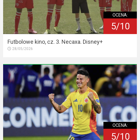
OCENA:
5/10
Futbolowe kino, cz. 3. Necaxa. Disney+
28/05/2026
OCENA:
5/10