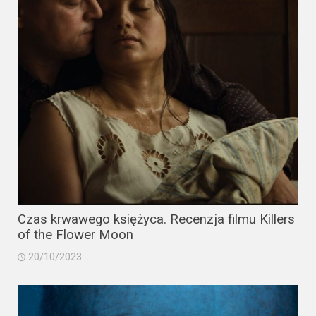
Video
Apple
TV
+
Disney+
HBO
Max
Netflix
Czas krwawego księżyca. Recenzja filmu Killers
of the Flower Moon
Sky
Showtime
20/10/2023
Podsumowania