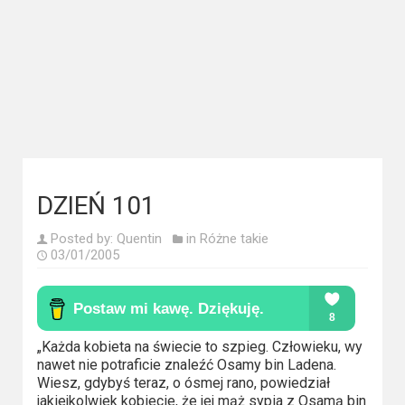
Kategorie
Bollywood
&
s-
ka
Filmy
dokumentalne
DZIEŃ 101
Horrory
Posted by:
Quentin
in
Różne takie
03/01/2005
Kino
azjatyckie
Kino
„Każda kobieta na świecie to szpieg. Człowieku, wy
europejskie
nawet nie potraficie znaleźć Osamy bin Ladena.
Wiesz, gdybyś teraz, o ósmej rano, powiedział
jakiejkolwiek kobiecie, że jej mąż sypia z Osamą bin