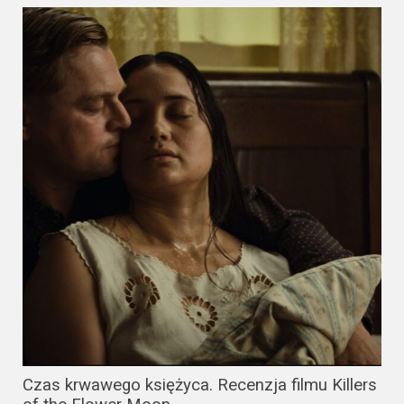
Video
Apple
TV
+
Disney+
HBO
Max
Netflix
Sky
Showtime
Podsumowania
Czas krwawego księżyca. Recenzja filmu Killers