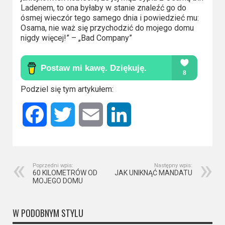
Kino
Ladenem, to ona byłaby w stanie znaleźć go do
polskie
ósmej wieczór tego samego dnia i powiedzieć mu:
Osama, nie waż się przychodzić do mojego domu
Komedie
nigdy więcej!” – „Bad Company”
Korea
Południowa
Podziel się tym artykułem:
Filmy
oparte
Facebook
Twitter
Email
LinkedIn
na
faktach
Thrillery
Poprzedni wpis:
Następny wpis:
60 KILOMETRÓW OD
JAK UNIKNĄĆ MANDATU
MOJEGO DOMU
Streaming
Amazon
W PODOBNYM STYLU
Prime