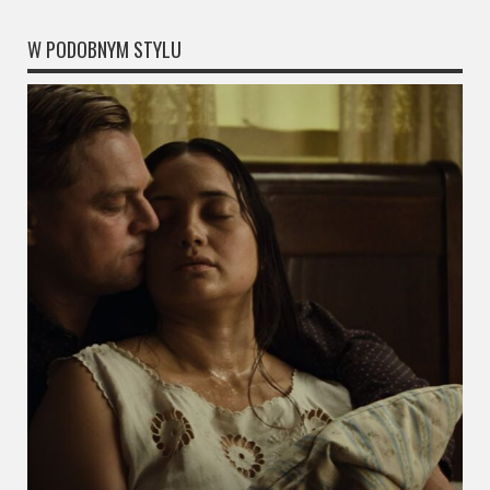
Video
W PODOBNYM STYLU
Apple
TV
+
Disney+
HBO
Max
Netflix
Sky
Showtime
Podsumowania