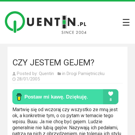
☰
Filmy
Wszystkie
recenzje
filmów
CZY JESTEM GEJEM?
Krótkie
Posted by:
Quentin
in
Drogi Pamiętniczku
recenzje
28/01/2005
Seriale
Wszystkie
Martwię się od wczoraj czy wszystko ze mną jest
recenzje
ok, a konkretnie tym, o co pytam w temacie tego
seriali
wpisu. Buuu. Ja nie chcę być gejem. Ludzie
generalnie nie lubią gejów. Nazywają ich pedałami,
patrzą na nich z obrzydzeniem, nie tolerują ich stylu