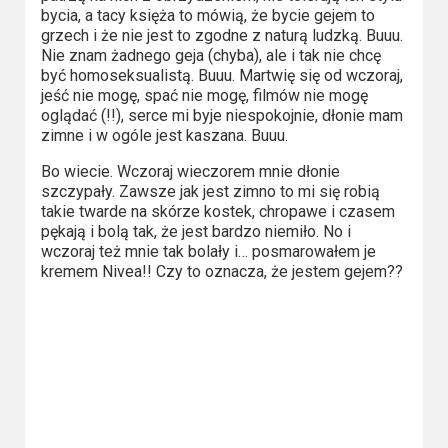
Kategorie
bycia, a tacy księża to mówią, że bycie gejem to
grzech i że nie jest to zgodne z naturą ludzką. Buuu.
Bollywood
Nie znam żadnego geja (chyba), ale i tak nie chcę
&
być homoseksualistą. Buuu. Martwię się od wczoraj,
jeść nie mogę, spać nie mogę, filmów nie mogę
s-
oglądać (!!), serce mi byje niespokojnie, dłonie mam
ka
zimne i w ogóle jest kaszana. Buuu.
Bo wiecie. Wczoraj wieczorem mnie dłonie
Filmy
szczypały. Zawsze jak jest zimno to mi się robią
dokumentalne
takie twarde na skórze kostek, chropawe i czasem
pękają i bolą tak, że jest bardzo niemiło. No i
Horrory
wczoraj też mnie tak bolały i… posmarowałem je
kremem Nivea!! Czy to oznacza, że jestem gejem??
Kino
azjatyckie
Kino
europejskie