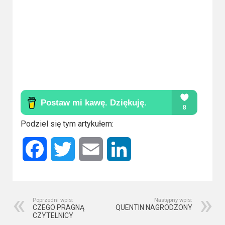
Kino
polskie
Komedie
Korea
Południowa
Filmy
oparte
Podziel się tym artykułem:
na
faktach
Facebook
Twitter
Email
LinkedIn
Thrillery
Streaming
Poprzedni wpis:
Następny wpis:
Amazon
CZEGO PRAGNĄ
QUENTIN NAGRODZONY
CZYTELNICY
Prime