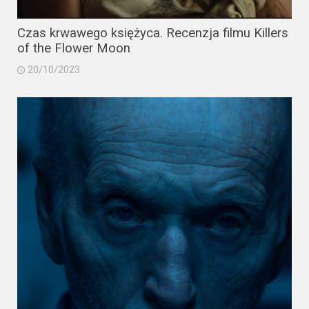
2023
Czas krwawego księżyca. Recenzja filmu Killers
2022
of the Flower Moon
2021
20/10/2023
2020
2019
2018
2016
2017
2015
2014