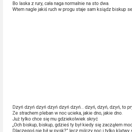
Bo laska z rury, cała naga normalnie na sto dwa.
Video
Wtem nagle jakiś ruch w progu staje sam ksiądz biskup s
Apple
TV
+
Disney+
HBO
Max
Netflix
Sky
Showtime
Dzyń dzyń dzyń dzyń dzyń dzyń… dzyń, dzyń, dzyń, to pr
Ze strachem pleban w noc ucieka, jakie dno, jakie dno.
Już tylko chce się mu gdziekolwiek skryć
Podsumowania
„Och biskup, biskup, gdzieś ty był kiedy się zacząłem mod
Dlaczegoś nie bił w pysk?” lecz milczy noc i tylko klątwy 