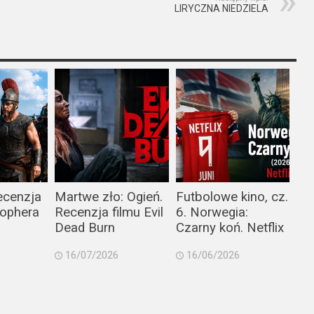
LIRYCZNA NIEDZIELA
ecenzja
Martwe zło: Ogień.
Futbolowe kino, cz.
tophera
Recenzja filmu Evil
6. Norwegia:
Dead Burn
Czarny koń. Netflix
16/07/2026
16/06/2026