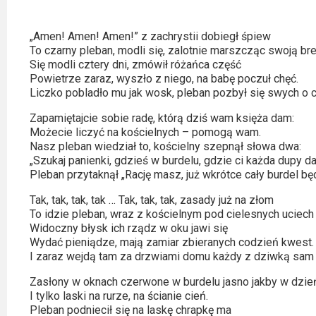
Kino
polskie
„Amen! Amen! Amen!” z zachrystii dobiegł śpiew
Komedie
To czarny pleban, modli się, zalotnie marszcząc swoją br
Się modli cztery dni, zmówił różańca część
Powietrze zaraz, wyszło z niego, na babę poczuł chęć.
Korea
Liczko pobladło mu jak wosk, pleban pozbył się swych o ce
Południowa
Zapamiętajcie sobie radę, którą dziś wam księża dam:
Możecie liczyć na kościelnych – pomogą wam.
Filmy
Nasz pleban wiedział to, kościelny szepnął słowa dwa:
oparte
„Szukaj panienki, gdzieś w burdelu, gdzie ci każda dupy da
na
Pleban przytaknął „Rację masz, już wkrótce cały burdel bę
faktach
Tak, tak, tak, tak … Tak, tak, tak, zasady już na złom
To idzie pleban, wraz z kościelnym pod cielesnych uciech
Thrillery
Widoczny błysk ich rządz w oku jawi się
Wydać pieniądze, mają zamiar zbieranych codzień kwest.
I zaraz wejdą tam za drzwiami domu każdy z dziwką sam
Streaming
Zasłony w oknach czerwone w burdelu jasno jakby w dzie
Amazon
I tylko laski na rurze, na ścianie cień.
Prime
Pleban podniecił się na laskę chrapkę ma