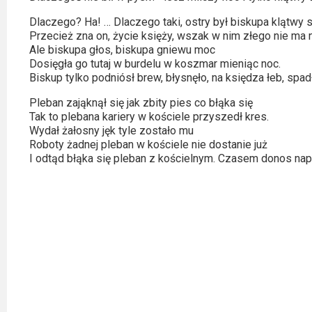
2023
Dlaczego? Ha! … Dlaczego taki, ostry był biskupa klątwy 
2022
Przecież zna on, życie księży, wszak w nim złego nie ma n
Ale biskupa głos, biskupa gniewu moc
Dosięgła go tutaj w burdelu w koszmar mieniąc noc.
2021
Biskup tylko podniósł brew, błysnęło, na księdza łeb, spad
2020
Pleban zająknął się jak zbity pies co błąka się
Tak to plebana kariery w kościele przyszedł kres.
2019
Wydał żałosny jęk tyle zostało mu
Roboty żadnej pleban w kościele nie dostanie już
I odtąd błąka się pleban z kościelnym. Czasem donos nap
2018
2016
2017
2015
2014