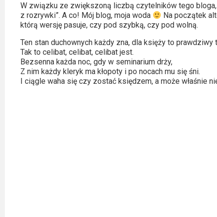
Kategorie
W związku ze zwiększoną liczbą czytelników tego bloga, 
z rozrywki”. A co! Mój blog, moja woda
Na początek alt
Bollywood
którą wersję pasuje, czy pod szybką, czy pod wolną.
&
Ten stan duchownych każdy zna, dla księży to prawdziwy 
s-
Tak to celibat, celibat, celibat jest.
Bezsenna każda noc, gdy w seminarium drży,
ka
Z nim każdy kleryk ma kłopoty i po nocach mu się śni.
I ciągle waha się czy zostać księdzem, a może właśnie ni
Filmy
dokumentalne
Horrory
Kino
azjatyckie
Kino
europejskie