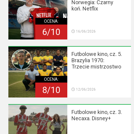
Norwegia: Czarny
koń. Netflix
OCENA:
6/10
16/06/2026
Futbolowe kino, cz. 5.
Brazylia 1970:
Trzecie mistrzostwo
OCENA:
8/10
12/06/2026
Futbolowe kino, cz. 3.
Necaxa. Disney+