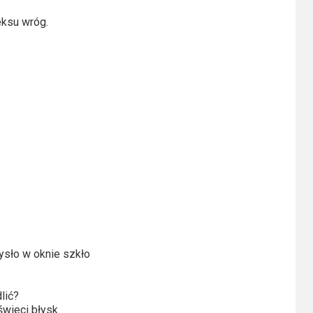
eksu wróg.
ysło w oknie szkło
lić?
świeci błysk.