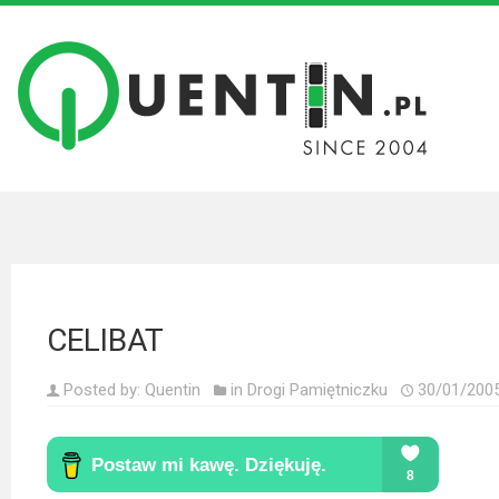
Filmy
Wszystkie
recenzje
filmów
Krótkie
recenzje
CELIBAT
Seriale
Wszystkie
Posted by:
Quentin
in
Drogi Pamiętniczku
30/01/200
recenzje
seriali