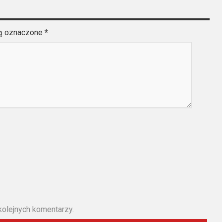
są oznaczone
*
kolejnych komentarzy.