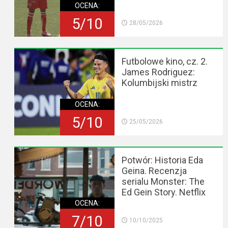
OCENA:
5/10
28/05/2026
Futbolowe kino, cz. 2.
James Rodriguez:
Kolumbijski mistrz
OCENA:
5/10
25/05/2026
Potwór: Historia Eda
Geina. Recenzja
serialu Monster: The
Ed Gein Story. Netflix
OCENA:
7/10
10/10/2025