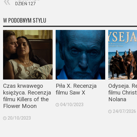
DZIEŃ 127
W PODOBNYM STYLU
Czas krwawego
Piła X. Recenzja
Odyseja. R
księżyca. Recenzja
filmu Saw X
filmu Chris
filmu Killers of the
Nolana
04/10/2023
Flower Moon
24/07/2026
20/10/2023