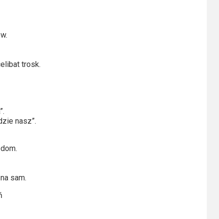
ew.
libat trosk.
”.
dzie nasz”.
 dom.
 na sam.
ń