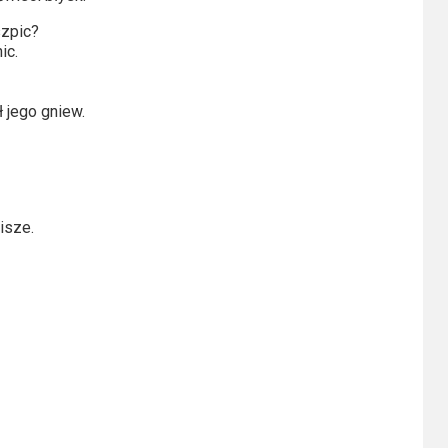
szpic?
ic.
ł jego gniew.
isze.