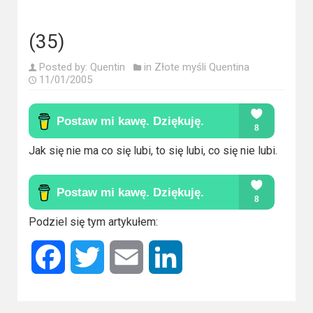
Kategorie
Bollywood
(35)
&
Posted by:
Quentin
in
Złote myśli Quentina
s-
11/01/2005
ka
Filmy
dokumentalne
Jak się nie ma co się lubi, to się lubi, co się nie lubi.
Horrory
Kino
Podziel się tym artykułem:
azjatyckie
Facebook
Twitter
Email
LinkedIn
Kino
europejskie