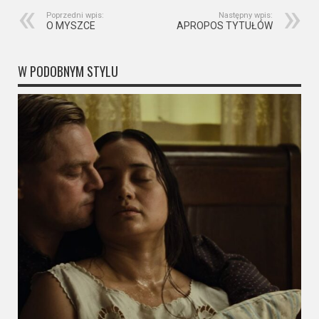
Kino
Poprzedni wpis:
Następny wpis:
polskie
O MYSZCE
APROPOS TYTUŁÓW
Komedie
W PODOBNYM STYLU
Korea
Południowa
Filmy
oparte
na
faktach
Thrillery
Streaming
Amazon
Prime