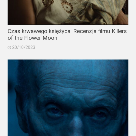
Video
Apple
TV
Czas krwawego księżyca. Recenzja filmu Killers
of the Flower Moon
+
20/10/2023
Disney+
HBO
Max
Netflix
Sky
Showtime
Podsumowania