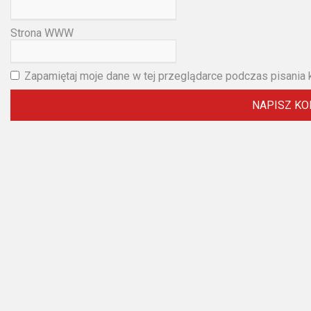
2023
Strona WWW
2022
2021
Zapamiętaj moje dane w tej przeglądarce podczas pisania 
2020
2019
2018
2016
2017
2015
2014