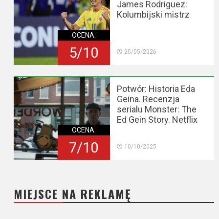
James Rodriguez:
Kolumbijski mistrz
OCENA:
5/10
25/05/2026
Potwór: Historia Eda
Geina. Recenzja
serialu Monster: The
Ed Gein Story. Netflix
OCENA:
7/10
10/10/2025
MIEJSCE NA REKLAMĘ