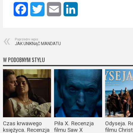
Kino
polskie
Facebook
Twitter
Email
LinkedIn
Komedie
Korea
Poprzedni wpis:
Południowa
JAK UNIKNĄĆ MANDATU
Filmy
W PODOBNYM STYLU
oparte
na
faktach
Thrillery
Streaming
Amazon
Czas krwawego
Piła X. Recenzja
Odyseja. R
księżyca. Recenzja
filmu Saw X
filmu Chris
Prime