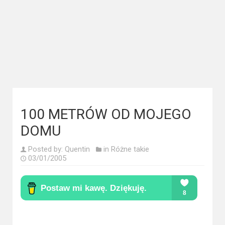
Kategorie
Bollywood
&
s-
ka
Filmy
dokumentalne
100 METRÓW OD MOJEGO
Horrory
DOMU
Kino
Posted by:
Quentin
in
Różne takie
03/01/2005
azjatyckie
Kino
europejskie