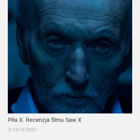
2023
2022
2021
2020
2019
2018
2016
2017
2015
Piła X. Recenzja filmu Saw X
2014
04/10/2023