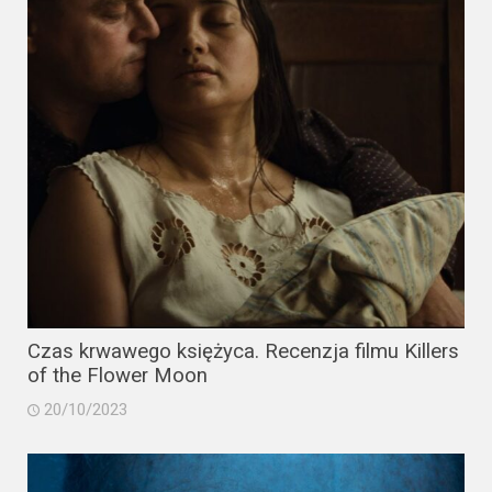
Video
Apple
TV
+
Disney+
HBO
Max
Netflix
Czas krwawego księżyca. Recenzja filmu Killers
Sky
of the Flower Moon
Showtime
20/10/2023
Podsumowania