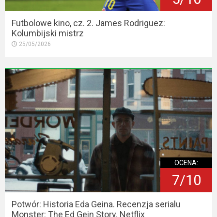
Futbolowe kino, cz. 2. James Rodriguez:
Kolumbijski mistrz
25/05/2026
OCENA:
7/10
Potwór: Historia Eda Geina. Recenzja serialu
Monster: The Ed Gein Story. Netflix