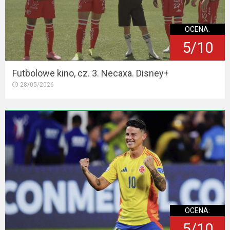
OCENA:
5/10
Futbolowe kino, cz. 3. Necaxa. Disney+
28/05/2026
OCENA:
5/10