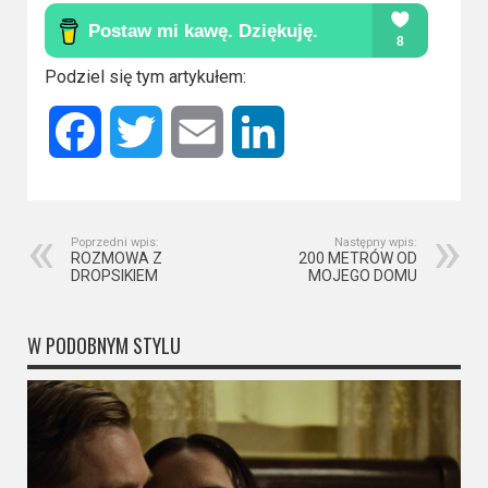
Kino
polskie
Komedie
Podziel się tym artykułem:
Korea
Facebook
Twitter
Email
LinkedIn
Południowa
Filmy
oparte
Poprzedni wpis:
Następny wpis:
ROZMOWA Z
200 METRÓW OD
na
DROPSIKIEM
MOJEGO DOMU
faktach
W PODOBNYM STYLU
Thrillery
Streaming
Amazon
Prime