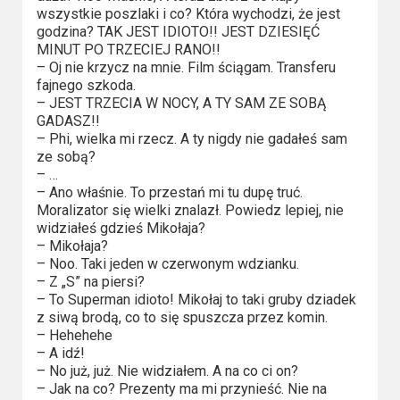
Kino
wszystkie poszlaki i co? Która wychodzi, że jest
polskie
godzina? TAK JEST IDIOTO!! JEST DZIESIĘĆ
MINUT PO TRZECIEJ RANO!!
Komedie
– Oj nie krzycz na mnie. Film ściągam. Transferu
fajnego szkoda.
Korea
– JEST TRZECIA W NOCY, A TY SAM ZE SOBĄ
GADASZ!!
Południowa
– Phi, wielka mi rzecz. A ty nigdy nie gadałeś sam
ze sobą?
Filmy
– …
– Ano właśnie. To przestań mi tu dupę truć.
oparte
Moralizator się wielki znalazł. Powiedz lepiej, nie
na
widziałeś gdzieś Mikołaja?
– Mikołaja?
faktach
– Noo. Taki jeden w czerwonym wdzianku.
– Z „S” na piersi?
Thrillery
– To Superman idioto! Mikołaj to taki gruby dziadek
z siwą brodą, co to się spuszcza przez komin.
Streaming
– Hehehehe
– A idź!
Amazon
– No już, już. Nie widziałem. A na co ci on?
– Jak na co? Prezenty ma mi przynieść. Nie na
Prime