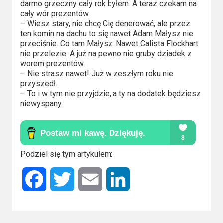
darmo grzeczny cały rok byłem. A teraz czekam na
Video
cały wór prezentów.
– Wiesz stary, nie chcę Cię denerować, ale przez
Apple
ten komin na dachu to się nawet Adam Małysz nie
przeciśnie. Co tam Małysz. Nawet Calista Flockhart
TV
nie przelezie. A już na pewno nie gruby dziadek z
+
worem prezentów.
– Nie strasz nawet! Już w zeszłym roku nie
przyszedł.
Disney+
– To i w tym nie przyjdzie, a ty na dodatek będziesz
niewyspany.
HBO
Max
Netflix
Podziel się tym artykułem:
Sky
Facebook
Twitter
Email
LinkedIn
Showtime
Podsumowania