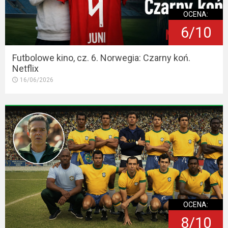
OCENA:
6/10
Futbolowe kino, cz. 6. Norwegia: Czarny koń.
Netflix
16/06/2026
OCENA:
8/10