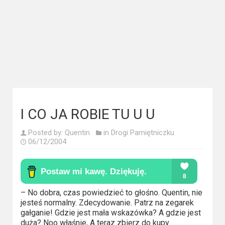
Kategorie
Bollywood
&
s-
ka
Filmy
dokumentalne
I CO JA ROBIE TU U U
Horrory
Posted by:
Quentin
in
Drogi Pamiętniczku
06/12/2004
Kino
azjatyckie
Kino
– No dobra, czas powiedzieć to głośno. Quentin, nie
europejskie
jesteś normalny. Zdecydowanie. Patrz na zegarek
gałganie! Gdzie jest mała wskazówka? A gdzie jest
duża? Noo właśnie, A teraz zbierz do kupy